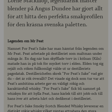
Lorne Mackillop, legendarisk master
blender på Angus Dundee har gjort allt
för att hitta den perfekta smakprofilen
för den kräsna svenska paletten.
Legenden om Mr Peat
Namnet For Peat’s Sake har man hämtat från legenden om
Mr Peat. Peat arbetade på destilleriet som maltman under
många år. En dag när han skyfflade torv in i kölnan (Kiln)
matade han in på tok för mycket torv i elden. Elden tog sig
rejält och röken fullkomligt välde ut ur destilleriets
pagodatak. Destillerichefen skrek ”For Peat’s Sake” vad gör
du – det är rök överallt? Det visade sig dock som tur var att
Peat’s ambitiösa arbete gav en väldigt rökig och
karaktärsfull whisky. ”For Peat’s Sake” fick bli namnet på
whiskyn för att hylla Peat, hans kärlek till sitt jobb och till
hans iver att arbeta hårt och dedikerat i destilleriet.
For Peat’s Sake Smoky Scotch Blended Whisky levererar en
distinkt rökig whisky vilket väntas attrahera den stora