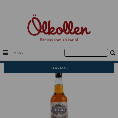
MENY
DRYCKESKUNSKAP
« TILLBAKA
NYHETER
UTVALDA ÖL
UTVALDA CIDER
UTVALDA DESTILLAT