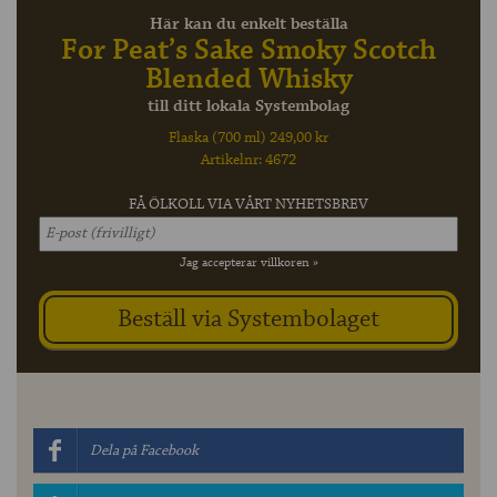
Här kan du enkelt beställa
For Peat’s Sake Smoky Scotch
Blended Whisky
till ditt lokala Systembolag
Flaska (700 ml) 249,00 kr
Artikelnr: 4672
FÅ ÖLKOLL VIA VÅRT NYHETSBREV
Jag accepterar villkoren »
Dela på Facebook