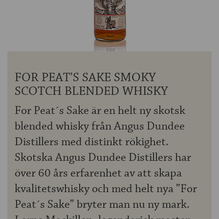
OM ÖLKOLLEN
KONTAKTA OSS
NYHETSBREV
FOR PEAT'S SAKE SMOKY
SCOTCH BLENDED WHISKY
For Peat´s Sake är en helt ny skotsk
blended whisky från Angus Dundee
Distillers med distinkt rökighet.
Skotska Angus Dundee Distillers har
över 60 års erfarenhet av att skapa
kvalitetswhisky och med helt nya ”For
Peat´s Sake” bryter man nu ny mark.