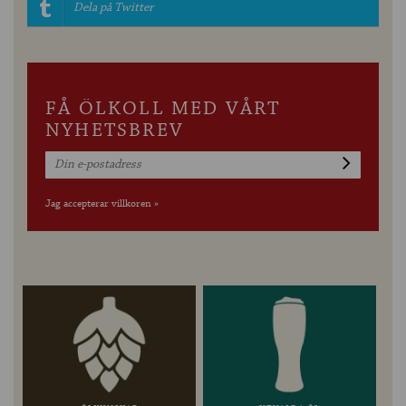
Dela på Twitter
FÅ ÖLKOLL MED VÅRT
NYHETSBREV
Jag accepterar villkoren »