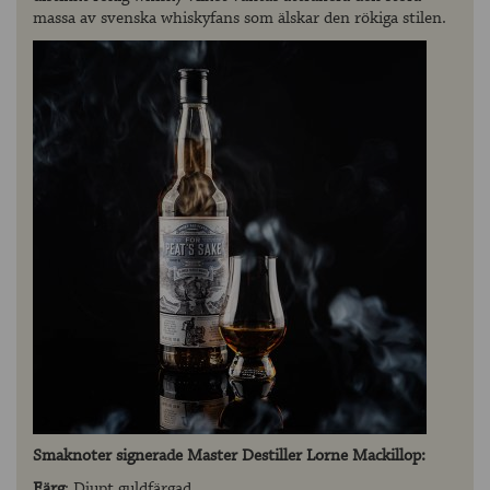
massa av svenska whiskyfans som älskar den rökiga stilen.
Smaknoter signerade Master Destiller Lorne Mackillop:
Färg
: Djupt guldfärgad.