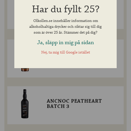
ANCNOC 18 YEAR OLD
Har du fyllt 25?
SINGLE MALT
Olkollen.se innehåller information om
alkoholhaltiga drycker och riktar sig till dig
som är över 25 år. Stämmer det på dig?
Ja, släpp in mig på sidan
Nej, ta mig till Google istället
ANCNOC PEATED SHERRY
CASK FINISH
ANCNOC PEATHEART
BATCH 3