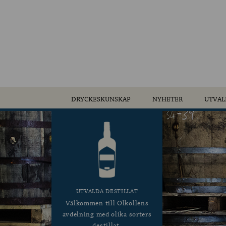
DRYCKESKUNSKAP
NYHETER
UTVAL
UTVALDA DESTILLAT
Välkommen till Ölkollens
avdelning med olika sorters
destillat.