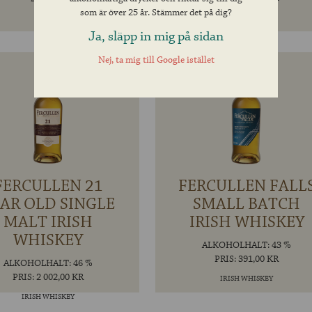
som är över 25 år. Stämmer det på dig?
BOURBON
Ja, släpp in mig på sidan
Nej, ta mig till Google istället
FERCULLEN 21
FERCULLEN FALL
AR OLD SINGLE
SMALL BATCH
MALT IRISH
IRISH WHISKEY
WHISKEY
ALKOHOLHALT: 43 %
PRIS: 391,00 KR
ALKOHOLHALT: 46 %
PRIS: 2 002,00 KR
IRISH WHISKEY
IRISH WHISKEY