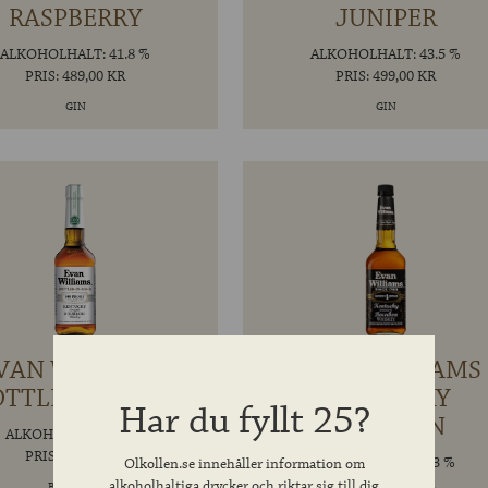
RASPBERRY
JUNIPER
ALKOHOLHALT: 41.8 %
ALKOHOLHALT: 43.5 %
PRIS: 489,00 KR
PRIS: 499,00 KR
GIN
GIN
VAN WILLIAMS
EVAN WILLIAMS
OTTLE-IN-BOND
KENTUCKY
Har du fyllt 25?
BOURBON
ALKOHOLHALT: 50 %
PRIS: 449,00 KR
ALKOHOLHALT: 43 %
Olkollen.se innehåller information om
PRIS: 329,00 KR
alkoholhaltiga drycker och riktar sig till dig
BOURBON