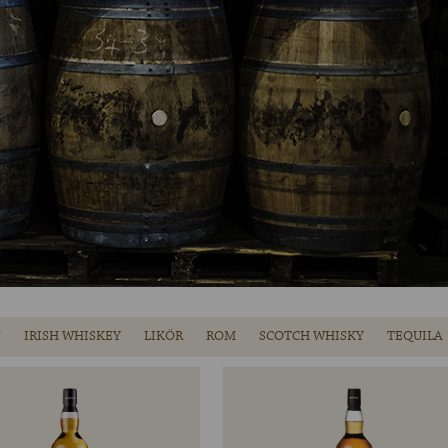
N
IRISH WHISKEY
LIKÖR
ROM
SCOTCH WHISKY
TEQUILA