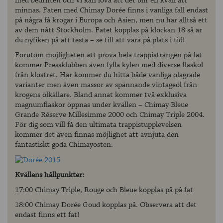
med bedriften och vi kan lova att det blir en kväll att
minnas. Faten med Chimay Dorée finns i vanliga fall endast
på några få krogar i Europa och Asien, men nu har alltså ett
av dem nått Stockholm. Fatet kopplas på klockan 18 så är
du nyfiken på att testa – se till att vara på plats i tid!
Förutom möjligheten att prova hela trappistrangen på fat
kommer Pressklubben även fylla kylen med diverse flasköl
från klostret. Här kommer du hitta både vanliga olagrade
varianter men även massor av spännande vintageöl från
krogens ölkällare. Bland annat kommer två exklusiva
magnumflaskor öppnas under kvällen – Chimay Bleue
Grande Réserve Millesimme 2000 och Chimay Triple 2004.
För dig som vill få den ultimata trappistupplevelsen
kommer det även finnas möjlighet att avnjuta den
fantastiskt goda Chimayosten.
Kvällens hållpunkter:
17:00 Chimay Triple, Rouge och Bleue kopplas på på fat
18:00 Chimay Dorée Goud kopplas på. Observera att det
endast finns ett fat!