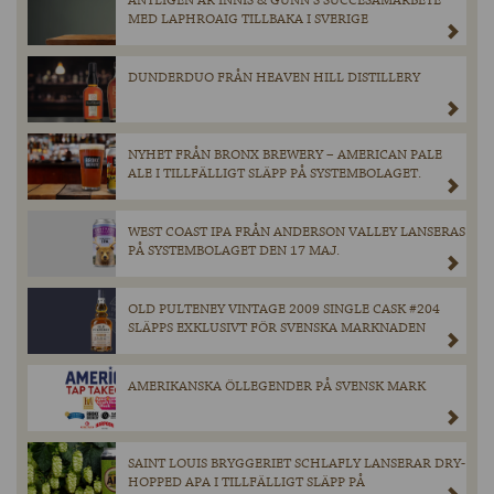
ÄNTLIGEN ÄR INNIS & GUNN’S SUCCÉSAMARBETE
MED LAPHROAIG TILLBAKA I SVERIGE
DUNDERDUO FRÅN HEAVEN HILL DISTILLERY
NYHET FRÅN BRONX BREWERY – AMERICAN PALE
ALE I TILLFÄLLIGT SLÄPP PÅ SYSTEMBOLAGET.
WEST COAST IPA FRÅN ANDERSON VALLEY LANSERAS
PÅ SYSTEMBOLAGET DEN 17 MAJ.
OLD PULTENEY VINTAGE 2009 SINGLE CASK #204
SLÄPPS EXKLUSIVT FÖR SVENSKA MARKNADEN
AMERIKANSKA ÖLLEGENDER PÅ SVENSK MARK
SAINT LOUIS BRYGGERIET SCHLAFLY LANSERAR DRY-
HOPPED APA I TILLFÄLLIGT SLÄPP PÅ