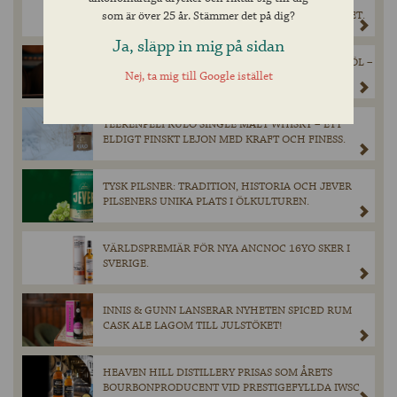
CAPTAIN LAWRENCE AMBER ALE GÖR DEBUT I
SVERIGE – TILLFÄLLIGT SLÄPP PÅ SYSTEMBOLAGET.
som är över 25 år. Stämmer det på dig?
Ja, släpp in mig på sidan
BROUWERIJ BOON FIRAR 50 ÅR MED JUBILEUMSÖL –
Nej, ta mig till Google istället
LANSERAR TIONDE UPPLAGAN I BLACK LABEL-
SERIEN.
TEERENPELI KULO SINGLE MALT WHISKY – ETT
ELDIGT FINSKT LEJON MED KRAFT OCH FINESS.
TYSK PILSNER: TRADITION, HISTORIA OCH JEVER
PILSENERS UNIKA PLATS I ÖLKULTUREN.
VÄRLDSPREMIÄR FÖR NYA ANCNOC 16YO SKER I
SVERIGE.
INNIS & GUNN LANSERAR NYHETEN SPICED RUM
CASK ALE LAGOM TILL JULSTÖKET!
HEAVEN HILL DISTILLERY PRISAS SOM ÅRETS
BOURBONPRODUCENT VID PRESTIGEFYLLDA IWSC