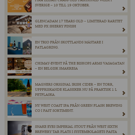
FIRA ELIJAH CRAIG OLD FASHIONED WEEK I
SVERIGE – 10 TILL 19 OKTOBER.
GLENCADAM 17 YEARS OLD – LIMITERAD RARITET
MED PX SHERRY FINISH
EN TRIO FRÅN SKOTTLANDS MÄSTARE I
FATLAGRING.
CHIMAY-EVENT PÅ THE BISHOPS ARMS VASAGATAN
– EN BELGISK SMAKRESA
MAGNERS ORIGINAL IRISH CIDER – EN TORR,
UPPFRISKANDE KLASSIKER NU PÅ PRAKTISK 1 L
PETFLASKA.
NY WEST COAST IPA FRÅN GREEN FLASH BREWING
CO I FAST SORTIMENT.
SNAKE EYES IMPERIAL STOUT FRÅN WEST SIXTH
BREWERY TAR PLATS I SYSTEMBOLAGETS FASTA