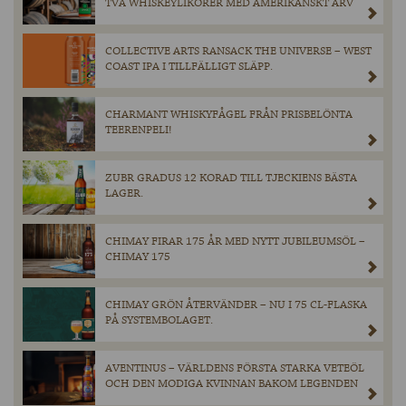
TVÅ WHISKEYLIKÖRER MED AMERIKANSKT ARV
COLLECTIVE ARTS RANSACK THE UNIVERSE – WEST
COAST IPA I TILLFÄLLIGT SLÄPP.
CHARMANT WHISKYFÅGEL FRÅN PRISBELÖNTA
TEERENPELI!
ZUBR GRADUS 12 KORAD TILL TJECKIENS BÄSTA
LAGER.
CHIMAY FIRAR 175 ÅR MED NYTT JUBILEUMSÖL –
CHIMAY 175
CHIMAY GRÖN ÅTERVÄNDER – NU I 75 CL-FLASKA
PÅ SYSTEMBOLAGET.
AVENTINUS – VÄRLDENS FÖRSTA STARKA VETEÖL
OCH DEN MODIGA KVINNAN BAKOM LEGENDEN