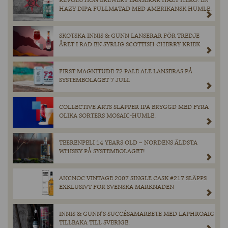
REVOLUTION BREWERY LANSERAR HAZY HERO: EN
HAZY DIPA FULLMATAD MED AMERIKANSK HUMLE.
SKOTSKA INNIS & GUNN LANSERAR FÖR TREDJE
ÅRET I RAD EN SYRLIG SCOTTISH CHERRY KRIEK
FIRST MAGNITUDE 72 PALE ALE LANSERAS PÅ
SYSTEMBOLAGET 7 JULI.
COLLECTIVE ARTS SLÄPPER IPA BRYGGD MED FYRA
OLIKA SORTERS MOSAIC-HUMLE.
TEERENPELI 14 YEARS OLD – NORDENS ÄLDSTA
WHISKY PÅ SYSTEMBOLAGET!
ANCNOC VINTAGE 2007 SINGLE CASK #217 SLÄPPS
EXKLUSIVT FÖR SVENSKA MARKNADEN
INNIS & GUNN’S SUCCÉSAMARBETE MED LAPHROAIG
TILLBAKA TILL SVERIGE.