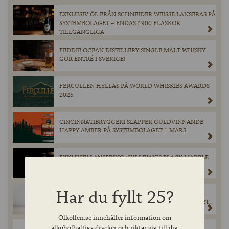
EXKLUSIV ÖL FRÅN SCHNEIDER WEISSE LANSERAS PÅ
SYSTEMBOLAGET – ENDAST 900 FLASKOR
TILLGÄNGLIGA.
FEDDIE OCEAN DISTILLERY SINGLE MALT WHISKY
GÖR ENTRÉ I SVERIGE!
FERCULLEN HYLLAS PÅ WORLD WHISKIES AWARDS
2025
CINCINNATIBRYGGERI SLÄPPER GULDVINNANDE
HAPPY AMBER PÅ SYSTEMBOLAGET 1 MARS.
EXKLUSIV LANSERING: SULLIVAN’S BLACK MARBLE
STOUT PÅ SYSTEMBOLAGET I FEBRUARI
Har du fyllt 25?
WEST SIXTH BREWERY LANSERAR AMBER ALE I
SVERIGE – TILLFÄLLIGT SLÄPP PÅ SYSTEMBOLAGET.
Olkollen.se innehåller information om
alkoholhaltiga drycker och riktar sig till dig