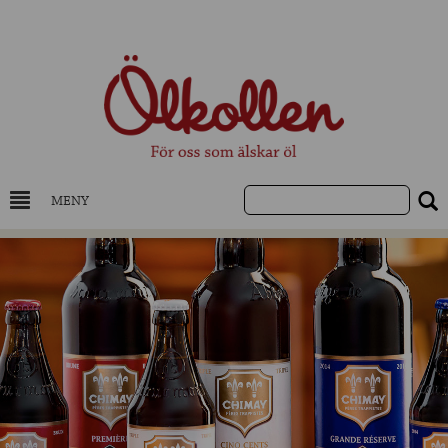
MENY
DRYCKESKUNSKAP
NYHETER
UTVALDA ÖL
UTVALDA CIDER
UTVALDA DESTILLAT