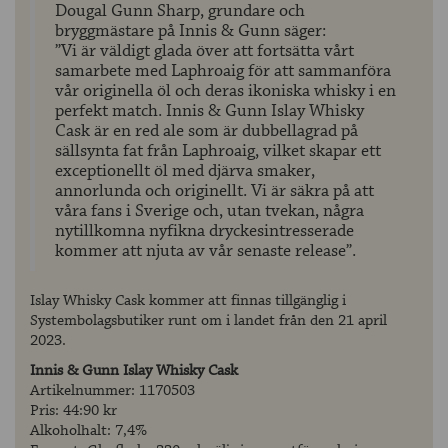
Dougal Gunn Sharp, grundare och
bryggmästare på Innis & Gunn säger:
”Vi är väldigt glada över att fortsätta vårt
samarbete med Laphroaig för att sammanföra
vår originella öl och deras ikoniska whisky i en
perfekt match. Innis & Gunn Islay Whisky
Cask är en red ale som är dubbellagrad på
sällsynta fat från Laphroaig, vilket skapar ett
exceptionellt öl med djärva smaker,
annorlunda och originellt. Vi är säkra på att
våra fans i Sverige och, utan tvekan, några
nytillkomna nyfikna dryckesintresserade
kommer att njuta av vår senaste release”.
Islay Whisky Cask kommer att finnas tillgänglig i
Systembolagsbutiker runt om i landet från den 21 april
2023.
Innis & Gunn Islay Whisky Cask
Artikelnummer: 1170503
Pris: 44:90 kr
Alkoholhalt: 7,4%