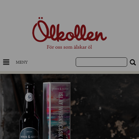
MENY
DRYCKESKUNSKAP
NYHETER
UTVALDA ÖL
UTVALDA CIDER
UTVALDA DESTILLAT