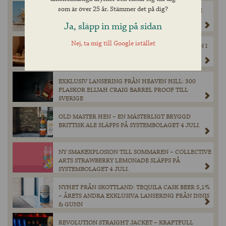
som är över 25 år. Stämmer det på dig?
NELSON’S REVENGE – BRITTISK PREMIUMBITTER I
FAST SORTIMENT
Ja, släpp in mig på sidan
Nej, ta mig till Google istället
EN TRIPPEL TEQUILA FRÅN LUNAZUL – ÄNTLIGEN I
SVERIGE!
EXKLUSIV LANSERING FRÅN HEAVEN HILL: 300
FLASKOR ELIJAH CRAIG BARREL PROOF TILL
SVERIGE
OLD MASTER HEN – EN MÄSTERLIGT BRYGGD
BRITTISK ALE SLÄPPS PÅ SYSTEMBOLAGET 4 JULI.
NY SMAKEXPLOSION TILL SOMMAREN – COLLECTIVE
ARTS STRAWBERRY LEMONADE SLÄPPS PÅ
SYSTEMBOLAGET 4 JULI.
NYHET FRÅN SKOTTLAND: TEQUILA CASK BEER 5,1%
– ÅRETS ANDRA EXKLUSIVA LANSERING FRÅN INNIS
& GUNN
REVOLUTION STRAIGHT JACKET – KRAFTFULL