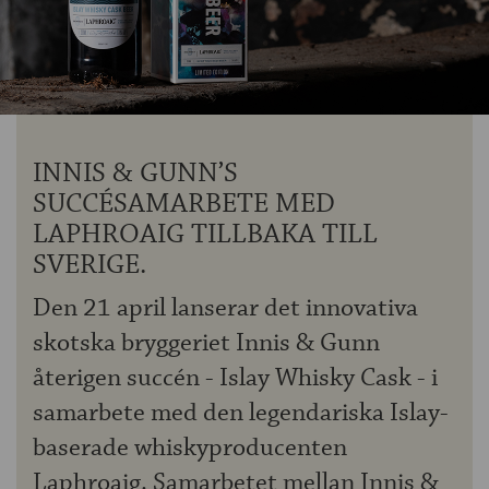
OM ÖLKOLLEN
KONTAKTA OSS
NYHETSBREV
INNIS & GUNN’S
SUCCÉSAMARBETE MED
LAPHROAIG TILLBAKA TILL
SVERIGE.
Den 21 april lanserar det innovativa
skotska bryggeriet Innis & Gunn
återigen succén - Islay Whisky Cask - i
samarbete med den legendariska Islay-
baserade whiskyproducenten
Laphroaig. Samarbetet mellan Innis &