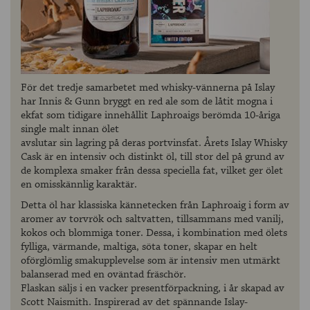
För det tredje samarbetet med whisky-vännerna på Islay
har Innis & Gunn bryggt en red ale som de låtit mogna i
ekfat som tidigare innehållit Laphroaigs berömda 10-åriga
single malt innan ölet
avslutar sin lagring på deras portvinsfat. Årets Islay Whisky
Cask är en intensiv och distinkt öl, till stor del på grund av
de komplexa smaker från dessa speciella fat, vilket ger ölet
en omisskännlig karaktär.
Detta öl har klassiska kännetecken från Laphroaig i form av
aromer av torvrök och saltvatten, tillsammans med vanilj,
kokos och blommiga toner. Dessa, i kombination med ölets
fylliga, värmande, maltiga, söta toner, skapar en helt
oförglömlig smakupplevelse som är intensiv men utmärkt
balanserad med en oväntad fräschör.
Flaskan säljs i en vacker presentförpackning, i år skapad av
Scott Naismith. Inspirerad av det spännande Islay-