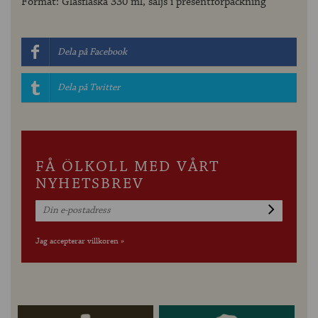
Format: Glasflaska 330 ml, säljs i presentförpackning
Dela på Facebook
Dela på Twitter
FÅ ÖLKOLL MED VÅRT
NYHETSBREV
Jag accepterar villkoren »