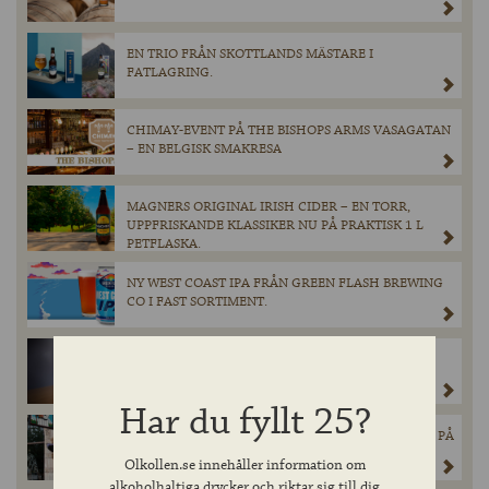
EN TRIO FRÅN SKOTTLANDS MÄSTARE I
FATLAGRING.
CHIMAY-EVENT PÅ THE BISHOPS ARMS VASAGATAN
– EN BELGISK SMAKRESA
MAGNERS ORIGINAL IRISH CIDER – EN TORR,
UPPFRISKANDE KLASSIKER NU PÅ PRAKTISK 1 L
PETFLASKA.
NY WEST COAST IPA FRÅN GREEN FLASH BREWING
CO I FAST SORTIMENT.
SNAKE EYES IMPERIAL STOUT FRÅN WEST SIXTH
BREWERY TAR PLATS I SYSTEMBOLAGETS FASTA
SORTIMENT.
Har du fyllt 25?
NELSON’S REVENGE INTAR SVERIGE – EXKLUSIVT PÅ
12 THE BISHOPS ARMS RUNT OM I SVERIGE
Olkollen.se innehåller information om
alkoholhaltiga drycker och riktar sig till dig