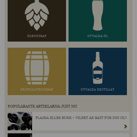
ÖLKUNSKAP
UTVALDA ÖL
DESTILLATKUNSKAP
UTVALDA DESTILLAT
POPULÄRASTE ARTIKLARNA JUST NU
FLASKA ELLER BURK – VILKET ÄR BÄST FÖR DIN ÖL?