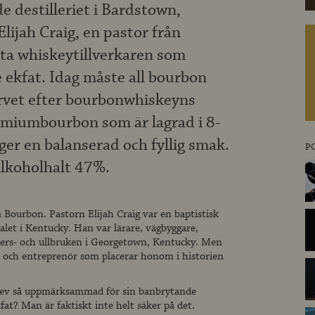
e destilleriet i Bardstown,
lijah Craig, en pastor från
ta whiskeytillverkaren som
e ekfat. Idag måste all bourbon
Arvet efter bourbonwhiskeyns
remiumbourbon som är lagrad i 8-
ger en balanserad och fyllig smak.
P
alkoholhalt 47%.
 Bourbon. Pastorn Elijah Craig var en baptistisk
let i Kentucky. Han var lärare, vägbyggare,
ers- och ullbruken i Georgetown, Kentucky. Men
e och entreprenör som placerar honom i historien
blev så uppmärksammad för sin banbrytande
fat? Man är faktiskt inte helt säker på det.