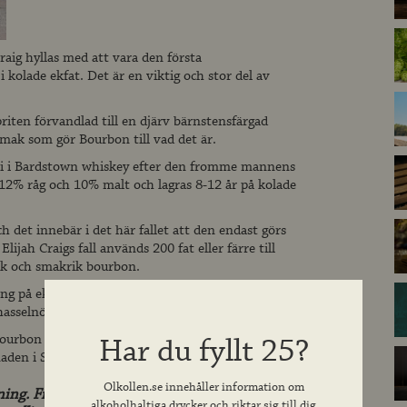
aig hyllas med att vara den första
i kolade ekfat. Det är en viktig och stor del av
priten förvandlad till en djärv bärnstensfärgad
smak som gör Bourbon till vad det är.
leri i Bardstown whiskey efter den fromme mannens
 12% råg och 10% malt och lagras 8-12 år på kolade
h det innebär i det här fallet att den endast görs
lijah Craigs fall används 200 fat eller färre till
nik och smakrik bourbon.
ing på ekfat ger en komplex, söt och fyllig smak
asselnötter, kola och aningen kryddiga toner.
ourbon i det absoluta toppskiktet. Nu finns den
Har du fyllt 25?
naden i Systembolagets beställningssortiment.
Olkollen.se innehåller information om
lning. Finlemmad krydda och balanserad i
alkoholhaltiga drycker och riktar sig till dig