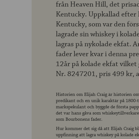
från Heaven Hill, det prisad
Kentucky. Uppkallad efter E
Kentucky, som var den förs
lagrade sin whiskey i kolad
lagras på nykolade ekfat. 
fader lever kvar i denna p
12år på kolade ekfat vilket 
Nr. 8247201, pris 499 kr, 
Historien om Elijah Craig är historien om
predikant och en unik karaktär på 1800-ta
markspekulant och byggde de första papp
det var hans gåva som whiskeytillverkar
som Bourbonens fader.
Hur kommer det sig då att Elijah Craig 
uppfinning att lagra whiskey på kolade ek