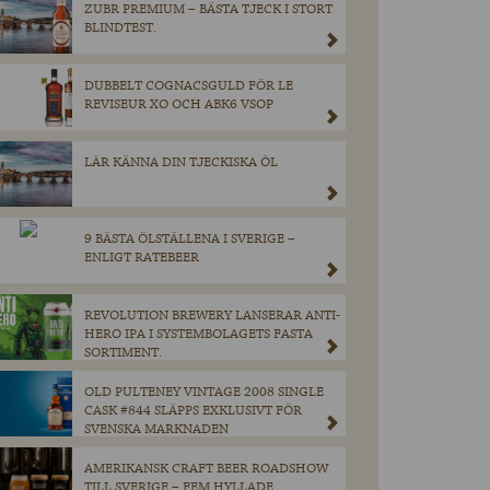
ZUBR PREMIUM – BÄSTA TJECK I STORT
BLINDTEST.
DUBBELT COGNACSGULD FÖR LE
REVISEUR XO OCH ABK6 VSOP
LÄR KÄNNA DIN TJECKISKA ÖL
9 BÄSTA ÖLSTÄLLENA I SVERIGE –
ENLIGT RATEBEER
REVOLUTION BREWERY LANSERAR ANTI-
HERO IPA I SYSTEMBOLAGETS FASTA
SORTIMENT.
OLD PULTENEY VINTAGE 2008 SINGLE
CASK #844 SLÄPPS EXKLUSIVT FÖR
SVENSKA MARKNADEN
AMERIKANSK CRAFT BEER ROADSHOW
TILL SVERIGE – FEM HYLLADE