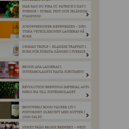
SYSTEMBOLAGET.
HÄR KAN DU FIRA ST. PATRICK’S DAY I
SVERIGE – PUBAR, FEST OCH IRLÄNDSK
STÄMNING!
SCHÖFFERHOFER HEFEWEIZEN – DEN
TYSKA VETEÖLSIKONEN LANSERAS PÅ
BURK.
CHIMAY TRIPLE – KLASSISK TRAPPIST I
BURK FÖR FÖRSTA GÅNGEN I SVERIGE
BRONX APA LANSERAS I
SYSTEMBOLAGETS FASTA SORTIMENT.
REVOLUTION BREWINGS IMPERIAL ANTI-
HERO IPA TILL SYSTEMBOLAGET.
BROUWERIJ BOON VÄCKER LIV I
HISTORISKT ÖLRECEPT MED RÖTTER I
1500-TALET.
NYHET FRÅN BRONX BREWERY – WEST