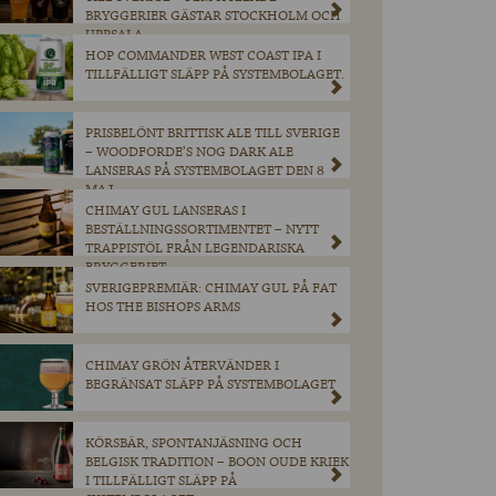
BRYGGERIER GÄSTAR STOCKHOLM OCH
UPPSALA
HOP COMMANDER WEST COAST IPA I
TILLFÄLLIGT SLÄPP PÅ SYSTEMBOLAGET.
PRISBELÖNT BRITTISK ALE TILL SVERIGE
– WOODFORDE’S NOG DARK ALE
LANSERAS PÅ SYSTEMBOLAGET DEN 8
MAJ.
CHIMAY GUL LANSERAS I
BESTÄLLNINGSSORTIMENTET – NYTT
TRAPPISTÖL FRÅN LEGENDARISKA
BRYGGERIET
SVERIGEPREMIÄR: CHIMAY GUL PÅ FAT
HOS THE BISHOPS ARMS
CHIMAY GRÖN ÅTERVÄNDER I
BEGRÄNSAT SLÄPP PÅ SYSTEMBOLAGET
KÖRSBÄR, SPONTANJÄSNING OCH
BELGISK TRADITION – BOON OUDE KRIEK
I TILLFÄLLIGT SLÄPP PÅ