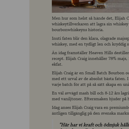
Men hur som helst så hände det, Elijah Cr
whiskeytillverkaren att lagra sin whiskey 
bourbonwhiskeyns historia.
Inuti faten blir den klara, olagrade majss
whiskey, med en tydligt len och kryddig 
Än idag framställer Heaven Hills destil
recept. Elijah Craig innehåller 78% majs,
ekfat.
Elijah Craig är en Small Batch Bourbon oc
med ett urval av de absolut bästa faten. I E
varje batch för att på så sätt skapa en u
En väl avvägd mash bill och 8-12 års lagr
med vaniljtoner. Eftersmaken bjuder på h
Idag anses Elijah Craig vara en premiumb
äntligen tillgänglig på den svenska mark
”Här har vi kraft och ödmjuk hål