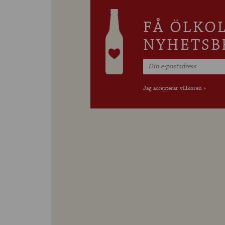
FÅ ÖLKO
NYHETSB
Jag accepterar villkoren »