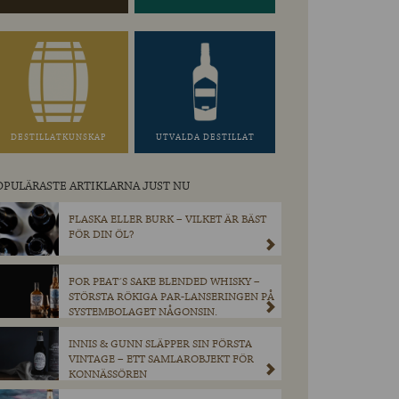
DESTILLATKUNSKAP
UTVALDA DESTILLAT
OPULÄRASTE ARTIKLARNA JUST NU
FLASKA ELLER BURK – VILKET ÄR BÄST
FÖR DIN ÖL?
FOR PEAT´S SAKE BLENDED WHISKY –
STÖRSTA RÖKIGA PAR-LANSERINGEN PÅ
SYSTEMBOLAGET NÅGONSIN.
INNIS & GUNN SLÄPPER SIN FÖRSTA
VINTAGE – ETT SAMLAROBJEKT FÖR
KONNÄSSÖREN