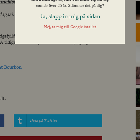
melliserade äpplen, citrus, har lite skotsk
som är över 25 år. Stämmer det på dig?
Magasinet Whiskey & Bourbon, No 42
Ja, släpp in mig på sidan
Nej, ta mig till Google istället
tigefyllda priset som
årets destilleri vid San
A tidigare i år. Ett pris man vunnit sju gånger
ght Bourbon
lt.
Dela på Twitter