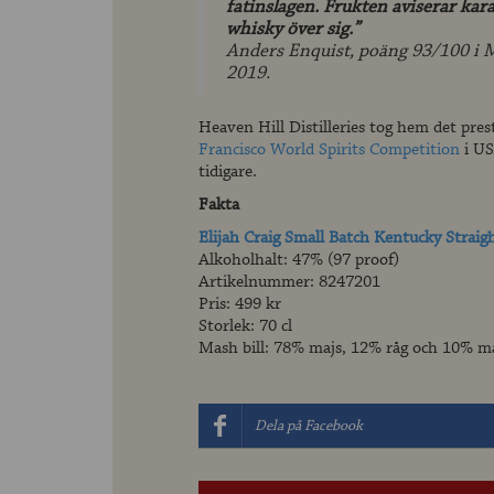
fatinslagen. Frukten aviserar kara
whisky över sig.”
Anders Enquist, poäng 93/100 i 
2019.
Heaven Hill Distilleries tog hem det pres
Francisco World Spirits Competition
i US
tidigare.
Fakta
Elijah Craig Small Batch Kentucky Strai
Alkoholhalt: 47% (97 proof)
Artikelnummer: 8247201
Pris: 499 kr
Storlek: 70 cl
Mash bill: 78% majs, 12% råg och 10% ma
Dela på Facebook