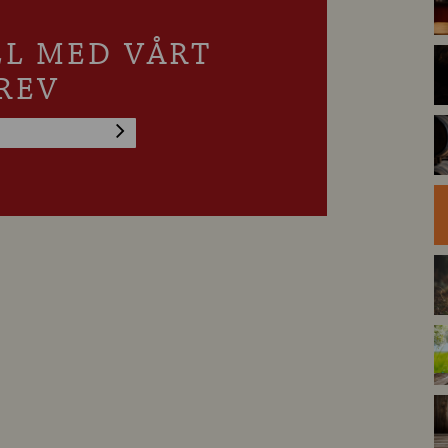
LL MED VÅRT
REV