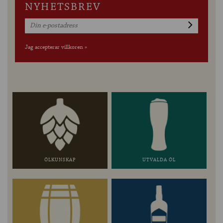
NYHETSBREV
Jag accepterar villkoren »
ÖLKUNSKAP
UTVALDA ÖL