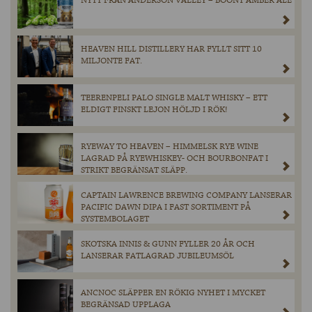
NYTT FRÅN ANDERSON VALLEY – BOONT AMBER ALE
HEAVEN HILL DISTILLERY HAR FYLLT SITT 10
MILJONTE FAT.
TEERENPELI PALO SINGLE MALT WHISKY – ETT
ELDIGT FINSKT LEJON HÖLJD I RÖK!
RYEWAY TO HEAVEN – HIMMELSK RYE WINE
LAGRAD PÅ RYEWHISKEY- OCH BOURBONFAT I
STRIKT BEGRÄNSAT SLÄPP.
CAPTAIN LAWRENCE BREWING COMPANY LANSERAR
PACIFIC DAWN DIPA I FAST SORTIMENT PÅ
SYSTEMBOLAGET
SKOTSKA INNIS & GUNN FYLLER 20 ÅR OCH
LANSERAR FATLAGRAD JUBILEUMSÖL
ANCNOC SLÄPPER EN RÖKIG NYHET I MYCKET
BEGRÄNSAD UPPLAGA