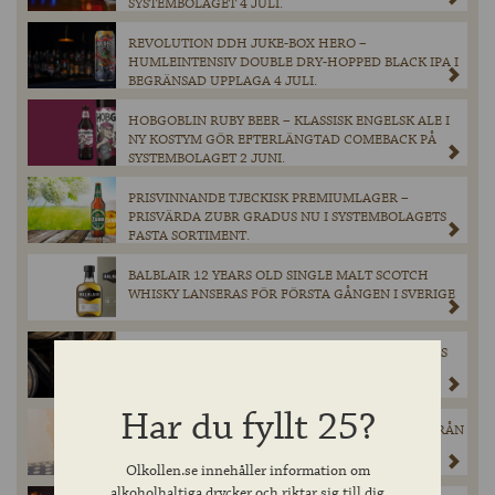
SYSTEMBOLAGET 4 JULI.
REVOLUTION DDH JUKE-BOX HERO –
HUMLEINTENSIV DOUBLE DRY-HOPPED BLACK IPA I
BEGRÄNSAD UPPLAGA 4 JULI.
HOBGOBLIN RUBY BEER – KLASSISK ENGELSK ALE I
NY KOSTYM GÖR EFTERLÄNGTAD COMEBACK PÅ
SYSTEMBOLAGET 2 JUNI.
PRISVINNANDE TJECKISK PREMIUMLAGER –
PRISVÄRDA ZUBR GRADUS NU I SYSTEMBOLAGETS
FASTA SORTIMENT.
BALBLAIR 12 YEARS OLD SINGLE MALT SCOTCH
WHISKY LANSERAS FÖR FÖRSTA GÅNGEN I SVERIGE
THE ANGELS’ SHARE – MYSTERIET MED WHISKYNS
FÖRSVINNANDE
Har du fyllt 25?
DEN ANDRA WHISKYN I ”THE COASTAL SERIES” FRÅN
SKOTSKA OLD PULTENEY KOMMER TILL
SYSTEMBOLAGETS HYLLOR I MAJ!
Olkollen.se innehåller information om
alkoholhaltiga drycker och riktar sig till dig