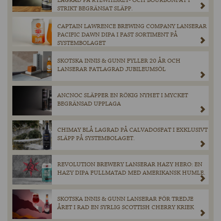
LAGRAD PÅ RYEWHISKEY- OCH BOURBONFAT I
STRIKT BEGRÄNSAT SLÄPP.
CAPTAIN LAWRENCE BREWING COMPANY LANSERAR
PACIFIC DAWN DIPA I FAST SORTIMENT PÅ
SYSTEMBOLAGET
SKOTSKA INNIS & GUNN FYLLER 20 ÅR OCH
LANSERAR FATLAGRAD JUBILEUMSÖL
ANCNOC SLÄPPER EN RÖKIG NYHET I MYCKET
BEGRÄNSAD UPPLAGA
CHIMAY BLÅ LAGRAD PÅ CALVADOSFAT I EXKLUSIVT
SLÄPP PÅ SYSTEMBOLAGET.
REVOLUTION BREWERY LANSERAR HAZY HERO: EN
HAZY DIPA FULLMATAD MED AMERIKANSK HUMLE.
SKOTSKA INNIS & GUNN LANSERAR FÖR TREDJE
ÅRET I RAD EN SYRLIG SCOTTISH CHERRY KRIEK