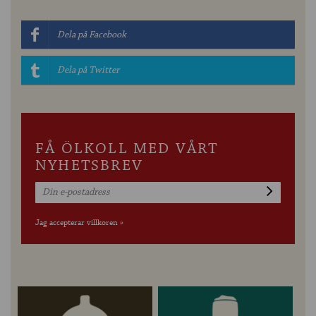
Dela på Facebook
Dela på Twitter
FÅ ÖLKOLL MED VÅRT
NYHETSBREV
Jag accepterar villkoren »