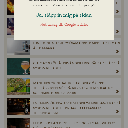
KATASTROFEN SOM FORMADE HEAVEN HILL — EN
som är över 25 år. Stämmer det på dig?
WHISKEYHISTORIA VÄRD ATT MINNAS
Ja, släpp in mig på sidan
PADDINGTONS UTSEDD TILL GÖTEBORGS BÄSTA
Nej, ta mig till Google istället
SPORTBAR
INNIS & GUNN’S SUCCÉSAMARBETE MED LAPHROAIG
ÄR TILLBAKA!
CHIMAY GRÖN ÅTERVÄNDER I BEGRÄNSAT SLÄPP PÅ
SYSTEMBOLAGET.
MAGNERS ORIGINAL IRISH CIDER GÖR ETT
TILLFÄLLIGT BESÖK PÅ BURK I SYSTEMBOLAGETS
SORTIMENT DEN 28 MARS.
EXKLUSIV ÖL FRÅN SCHNEIDER WEISSE LANSERAS PÅ
SYSTEMBOLAGET – ENDAST 900 FLASKOR
TILLGÄNGLIGA.
FEDDIE OCEAN DISTILLERY SINGLE MALT WHISKY