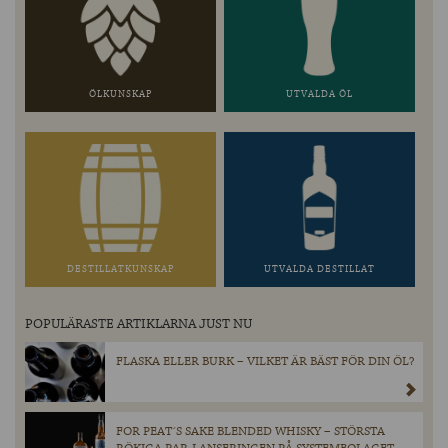
ÖLKUNSKAP
UTVALDA ÖL
DESTILLATKUNSKAP
UTVALDA DESTILLAT
POPULÄRASTE ARTIKLARNA JUST NU
FLASKA ELLER BURK – VILKET ÄR BÄST FÖR DIN ÖL?
FOR PEAT´S SAKE BLENDED WHISKY – STÖRSTA