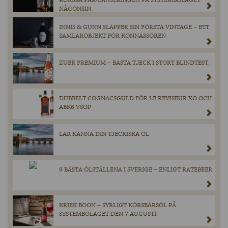
RÖKIGA PAR-LANSERINGEN PÅ SYSTEMBOLAGET
NÅGONSIN.
INNIS & GUNN SLÄPPER SIN FÖRSTA VINTAGE – ETT
SAMLAROBJEKT FÖR KONNÄSSÖREN
ZUBR PREMIUM – BÄSTA TJECK I STORT BLINDTEST.
DUBBELT COGNACSGULD FÖR LE REVISEUR XO OCH
ABK6 VSOP
LÄR KÄNNA DIN TJECKISKA ÖL
9 BÄSTA ÖLSTÄLLENA I SVERIGE – ENLIGT RATEBEER
KRIEK BOON – SYRLIGT KÖRSBÄRSÖL PÅ
SYSTEMBOLAGET DEN 7 AUGUSTI.