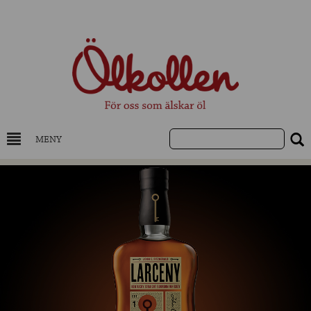
MENY
DRYCKESKUNSKAP
NYHETER
UTVALDA ÖL
UTVALDA CIDER
UTVALDA DESTILLAT