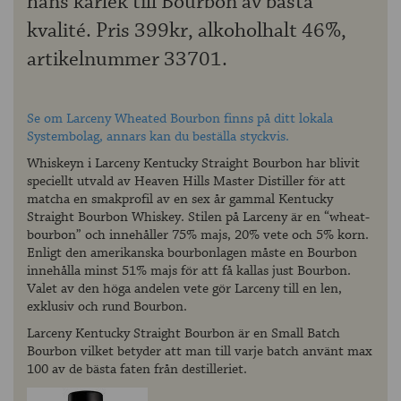
hans kärlek till Bourbon av bästa
kvalité. Pris 399kr, alkoholhalt 46%,
artikelnummer 33701.
Se om Larceny Wheated Bourbon finns på ditt lokala
Systembolag, annars kan du beställa styckvis.
Whiskeyn i Larceny Kentucky Straight Bourbon har blivit
speciellt utvald av Heaven Hills Master Distiller för att
matcha en smakprofil av en sex år gammal Kentucky
Straight Bourbon Whiskey. Stilen på Larceny är en “wheat-
bourbon” och innehåller 75% majs, 20% vete och 5% korn.
Enligt den amerikanska bourbonlagen måste en Bourbon
innehålla minst 51% majs för att få kallas just Bourbon.
Valet av den höga andelen vete gör Larceny till en len,
exklusiv och rund Bourbon.
Larceny Kentucky Straight Bourbon är en Small Batch
Bourbon vilket betyder att man till varje batch använt max
100 av de bästa faten från destilleriet.