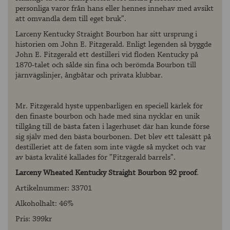
personliga varor från hans eller hennes innehav med avsikt
att omvandla dem till eget bruk”.
Larceny Kentucky Straight Bourbon har sitt ursprung i
historien om John E. Fitzgerald. Enligt legenden så byggde
John E. Fitzgerald ett destilleri vid floden Kentucky på
1870-talet och sålde sin fina och berömda Bourbon till
järnvägslinjer, ångbåtar och privata klubbar.
Mr. Fitzgerald hyste uppenbarligen en speciell kärlek för
den finaste bourbon och hade med sina nycklar en unik
tillgång till de bästa faten i lagerhuset där han kunde förse
sig själv med den bästa bourbonen. Det blev ett talesätt på
destilleriet att de faten som inte vägde så mycket och var
av bästa kvalité kallades för ”Fitzgerald barrels”.
Larceny Wheated Kentucky Straight Bourbon 92 proof
.
Artikelnummer: 33701
Alkoholhalt: 46%
Pris: 399kr