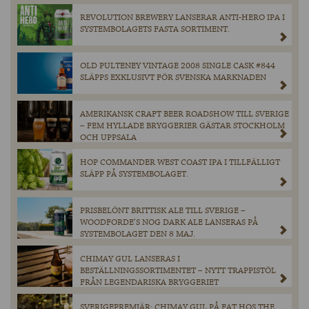
REVOLUTION BREWERY LANSERAR ANTI-HERO IPA I
SYSTEMBOLAGETS FASTA SORTIMENT.
OLD PULTENEY VINTAGE 2008 SINGLE CASK #844
SLÄPPS EXKLUSIVT FÖR SVENSKA MARKNADEN
AMERIKANSK CRAFT BEER ROADSHOW TILL SVERIGE
– FEM HYLLADE BRYGGERIER GÄSTAR STOCKHOLM
OCH UPPSALA
HOP COMMANDER WEST COAST IPA I TILLFÄLLIGT
SLÄPP PÅ SYSTEMBOLAGET.
PRISBELÖNT BRITTISK ALE TILL SVERIGE –
WOODFORDE’S NOG DARK ALE LANSERAS PÅ
SYSTEMBOLAGET DEN 8 MAJ.
CHIMAY GUL LANSERAS I
BESTÄLLNINGSSORTIMENTET – NYTT TRAPPISTÖL
FRÅN LEGENDARISKA BRYGGERIET
SVERIGEPREMIÄR: CHIMAY GUL PÅ FAT HOS THE