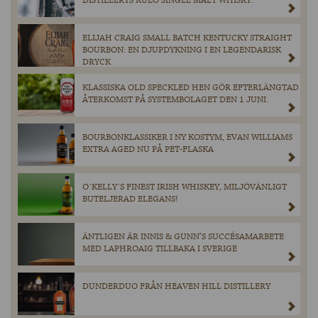
DISTILLERYS KULO SINGLE MALT WHISKY.
ELIJAH CRAIG SMALL BATCH KENTUCKY STRAIGHT
BOURBON: EN DJUPDYKNING I EN LEGENDARISK
DRYCK
KLASSISKA OLD SPECKLED HEN GÖR EFTERLÄNGTAD
ÅTERKOMST PÅ SYSTEMBOLAGET DEN 1 JUNI.
BOURBONKLASSIKER I NY KOSTYM, EVAN WILLIAMS
EXTRA AGED NU PÅ PET-FLASKA
O´KELLY´S FINEST IRISH WHISKEY, MILJÖVÄNLIGT
BUTELJERAD ELEGANS!
ÄNTLIGEN ÄR INNIS & GUNN’S SUCCÉSAMARBETE
MED LAPHROAIG TILLBAKA I SVERIGE
DUNDERDUO FRÅN HEAVEN HILL DISTILLERY