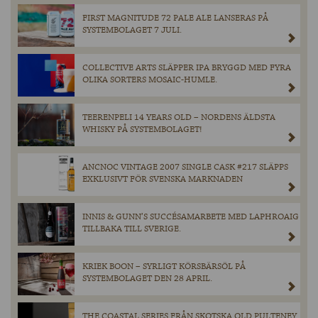
FIRST MAGNITUDE 72 PALE ALE LANSERAS PÅ
SYSTEMBOLAGET 7 JULI.
COLLECTIVE ARTS SLÄPPER IPA BRYGGD MED FYRA
OLIKA SORTERS MOSAIC-HUMLE.
TEERENPELI 14 YEARS OLD – NORDENS ÄLDSTA
WHISKY PÅ SYSTEMBOLAGET!
ANCNOC VINTAGE 2007 SINGLE CASK #217 SLÄPPS
EXKLUSIVT FÖR SVENSKA MARKNADEN
INNIS & GUNN’S SUCCÉSAMARBETE MED LAPHROAIG
TILLBAKA TILL SVERIGE.
KRIEK BOON – SYRLIGT KÖRSBÄRSÖL PÅ
SYSTEMBOLAGET DEN 28 APRIL.
THE COASTAL SERIES FRÅN SKOTSKA OLD PULTENEY