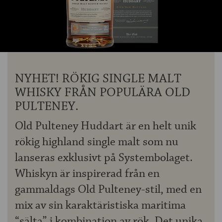
OM ÖLKOLLEN
KONTAKTA OSS
NYHETSBREV
NYHET! RÖKIG SINGLE MALT
WHISKY FRÅN POPULÄRA OLD
PULTENEY.
Old Pulteney Huddart är en helt unik
rökig highland single malt som nu
lanseras exklusivt på Systembolaget.
Whiskyn är inspirerad från en
gammaldags Old Pulteney-stil, med en
mix av sin karaktäristiska maritima
“sälta” i kombination av rök. Det unika