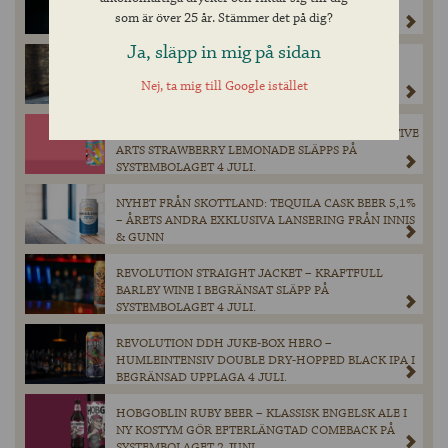
FLASKOR ELIJAH CRAIG BARREL PROOF TILL
som är över 25 år. Stämmer det på dig?
SVERIGE
Ja, släpp in mig på sidan
OLD MASTER HEN – EN MÄSTERLIGT BRYGGD
BRITTISK ALE SLÄPPS PÅ SYSTEMBOLAGET 4 JULI.
Nej, ta mig till Google istället
NY SMAKEXPLOSION TILL SOMMAREN – COLLECTIVE
ARTS STRAWBERRY LEMONADE SLÄPPS PÅ
SYSTEMBOLAGET 4 JULI.
NYHET FRÅN SKOTTLAND: TEQUILA CASK BEER 5,1%
– ÅRETS ANDRA EXKLUSIVA LANSERING FRÅN INNIS
& GUNN
REVOLUTION STRAIGHT JACKET – KRAFTFULL
BARLEY WINE I BEGRÄNSAT SLÄPP PÅ
SYSTEMBOLAGET 4 JULI.
REVOLUTION DDH JUKE-BOX HERO –
HUMLEINTENSIV DOUBLE DRY-HOPPED BLACK IPA I
BEGRÄNSAD UPPLAGA 4 JULI.
HOBGOBLIN RUBY BEER – KLASSISK ENGELSK ALE I
NY KOSTYM GÖR EFTERLÄNGTAD COMEBACK PÅ
SYSTEMBOLAGET 2 JUNI.