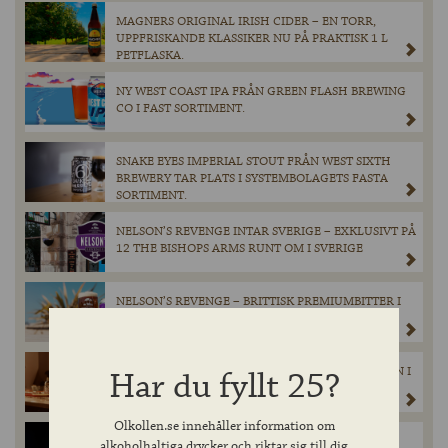
MAGNERS ORIGINAL IRISH CIDER – EN TORR,
UPPFRISKANDE KLASSIKER NU PÅ PRAKTISK 1 L
PETFLASKA.
NY WEST COAST IPA FRÅN GREEN FLASH BREWING
CO I FAST SORTIMENT.
SNAKE EYES IMPERIAL STOUT FRÅN WEST SIXTH
BREWERY TAR PLATS I SYSTEMBOLAGETS FASTA
SORTIMENT.
NELSON’S REVENGE INTAR SVERIGE – EXKLUSIVT PÅ
12 THE BISHOPS ARMS RUNT OM I SVERIGE
NELSON’S REVENGE – BRITTISK PREMIUMBITTER I
FAST SORTIMENT
EN TRIPPEL TEQUILA FRÅN LUNAZUL – ÄNTLIGEN I
Har du fyllt 25?
SVERIGE!
Olkollen.se innehåller information om
EXKLUSIV LANSERING FRÅN HEAVEN HILL: 300
alkoholhaltiga drycker och riktar sig till dig