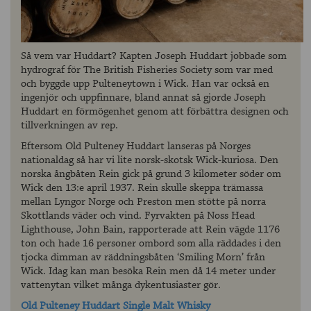
Så vem var Huddart? Kapten Joseph Huddart jobbade som
hydrograf för The British Fisheries Society som var med
och byggde upp Pulteneytown i Wick. Han var också en
ingenjör och uppfinnare, bland annat så gjorde Joseph
Huddart en förmögenhet genom att förbättra designen och
tillverkningen av rep.
Eftersom Old Pulteney Huddart lanseras på Norges
nationaldag så har vi lite norsk-skotsk Wick-kuriosa. Den
norska ångbåten Rein gick på grund 3 kilometer söder om
Wick den 13:e april 1937. Rein skulle skeppa trämassa
mellan Lyngor Norge och Preston men stötte på norra
Skottlands väder och vind. Fyrvakten på Noss Head
Lighthouse, John Bain, rapporterade att Rein vägde 1176
ton och hade 16 personer ombord som alla räddades i den
tjocka dimman av räddningsbåten ‘Smiling Morn’ från
Wick. Idag kan man besöka Rein men då 14 meter under
vattenytan vilket många dykentusiaster gör.
Old Pulteney Huddart Single Malt Whisky