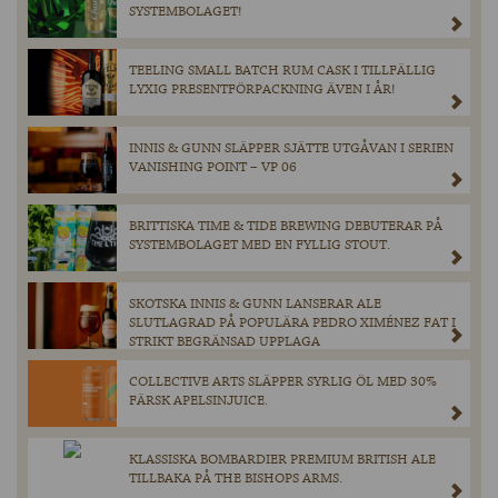
SYSTEMBOLAGET!
TEELING SMALL BATCH RUM CASK I TILLFÄLLIG
LYXIG PRESENTFÖRPACKNING ÄVEN I ÅR!
INNIS & GUNN SLÄPPER SJÄTTE UTGÅVAN I SERIEN
VANISHING POINT – VP 06
BRITTISKA TIME & TIDE BREWING DEBUTERAR PÅ
SYSTEMBOLAGET MED EN FYLLIG STOUT.
SKOTSKA INNIS & GUNN LANSERAR ALE
SLUTLAGRAD PÅ POPULÄRA PEDRO XIMÉNEZ FAT I
STRIKT BEGRÄNSAD UPPLAGA
COLLECTIVE ARTS SLÄPPER SYRLIG ÖL MED 30%
FÄRSK APELSINJUICE.
KLASSISKA BOMBARDIER PREMIUM BRITISH ALE
TILLBAKA PÅ THE BISHOPS ARMS.