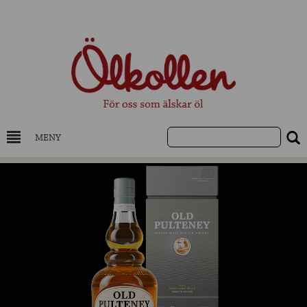
MENY
DRYCKESKUNSKAP
NYHETER
UTVALDA ÖL
UTVALDA CIDER
UTVALDA DESTILLAT