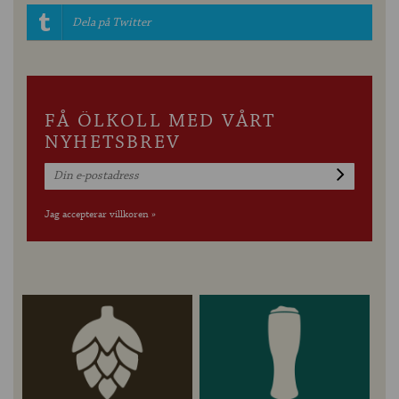
Dela på Twitter
FÅ ÖLKOLL MED VÅRT
NYHETSBREV
Jag accepterar villkoren »