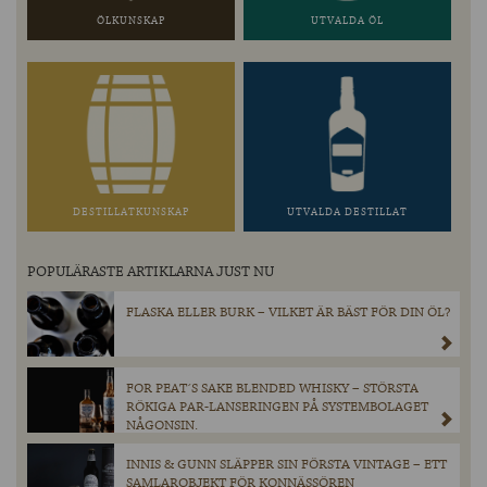
ÖLKUNSKAP
UTVALDA ÖL
DESTILLATKUNSKAP
UTVALDA DESTILLAT
POPULÄRASTE ARTIKLARNA JUST NU
FLASKA ELLER BURK – VILKET ÄR BÄST FÖR DIN ÖL?
FOR PEAT´S SAKE BLENDED WHISKY – STÖRSTA
RÖKIGA PAR-LANSERINGEN PÅ SYSTEMBOLAGET
NÅGONSIN.
INNIS & GUNN SLÄPPER SIN FÖRSTA VINTAGE – ETT
SAMLAROBJEKT FÖR KONNÄSSÖREN