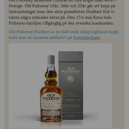
Old Pulteney lanserade i höstas sin nya single malt-serie i
Sverige. Old Pulteney 15år, 18år och 25år går att köpa på
Systembolaget men den sista pusselbiten Huddart fick vi
vänta några månader extra på. Den 17:e maj finns hela
Pulteney-familjen tillgänglig på den svenska marknaden.
Old Pulteney Huddart är en helt unik rökig highland single
malt som nu lanseras exklusivt på
Systembolaget
.