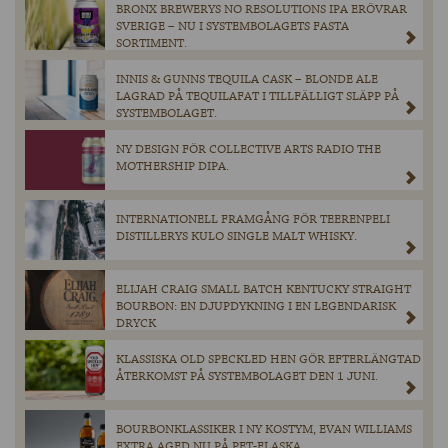
BRONX BREWERYS NO RESOLUTIONS IPA ERÖVRAR
SVERIGE – NU I SYSTEMBOLAGETS FASTA
SORTIMENT.
INNIS & GUNNS TEQUILA CASK – BLONDE ALE
LAGRAD PÅ TEQUILAFAT I TILLFÄLLIGT SLÄPP PÅ
SYSTEMBOLAGET.
NY DESIGN FÖR COLLECTIVE ARTS RADIO THE
MOTHERSHIP DIPA.
INTERNATIONELL FRAMGÅNG FÖR TEERENPELI
DISTILLERYS KULO SINGLE MALT WHISKY.
ELIJAH CRAIG SMALL BATCH KENTUCKY STRAIGHT
BOURBON: EN DJUPDYKNING I EN LEGENDARISK
DRYCK
KLASSISKA OLD SPECKLED HEN GÖR EFTERLÄNGTAD
ÅTERKOMST PÅ SYSTEMBOLAGET DEN 1 JUNI.
BOURBONKLASSIKER I NY KOSTYM, EVAN WILLIAMS
EXTRA AGED NU PÅ PET-FLASKA