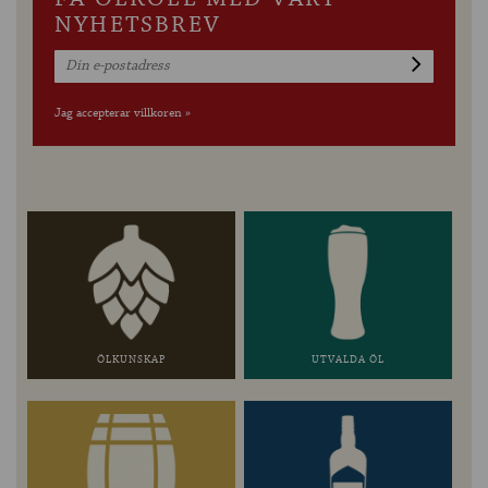
NYHETSBREV
Jag accepterar villkoren »
ÖLKUNSKAP
UTVALDA ÖL