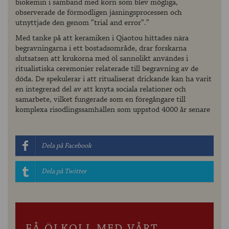
biokemin i samband med korn som blev mögliga,
observerade de förmodligen jäsningsprocessen och
utnyttjade den genom ”trial and error”.”
Med tanke på att keramiken i Qiaotou hittades nära
begravningarna i ett bostadsområde, drar forskarna
slutsatsen att krukorna med öl sannolikt användes i
ritualistiska ceremonier relaterade till begravning av de
döda. De spekulerar i att ritualiserat drickande kan ha varit
en integrerad del av att knyta sociala relationer och
samarbete, vilket fungerade som en föregångare till
komplexa risodlingssamhällen som uppstod 4000 år senare
Dela på Facebook
Dela på Twitter
FÅ ÖLKOLL MED VÅRT