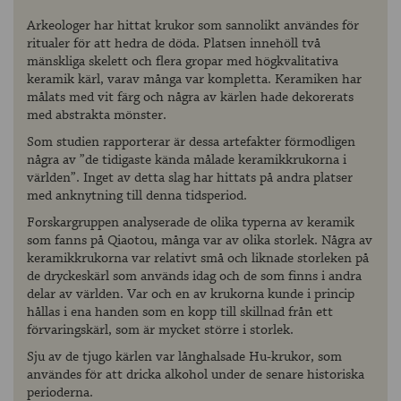
Arkeologer har hittat krukor som sannolikt användes för
ritualer för att hedra de döda. Platsen innehöll två
mänskliga skelett och flera gropar med högkvalitativa
keramik kärl, varav många var kompletta. Keramiken har
målats med vit färg och några av kärlen hade dekorerats
med abstrakta mönster.
Som studien rapporterar är dessa artefakter förmodligen
några av ”de tidigaste kända målade keramikkrukorna i
världen”. Inget av detta slag har hittats på andra platser
med anknytning till denna tidsperiod.
Forskargruppen analyserade de olika typerna av keramik
som fanns på Qiaotou, många var av olika storlek. Några av
keramikkrukorna var relativt små och liknade storleken på
de dryckeskärl som används idag och de som finns i andra
delar av världen. Var och en av krukorna kunde i princip
hållas i ena handen som en kopp till skillnad från ett
förvaringskärl, som är mycket större i storlek.
Sju av de tjugo kärlen var långhalsade Hu-krukor, som
användes för att dricka alkohol under de senare historiska
perioderna.