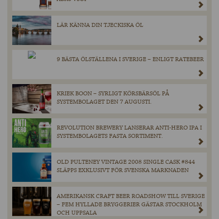
LÄR KÄNNA DIN TJECKISKA ÖL
9 BÄSTA ÖLSTÄLLENA I SVERIGE – ENLIGT RATEBEER
KRIEK BOON – SYRLIGT KÖRSBÄRSÖL PÅ
SYSTEMBOLAGET DEN 7 AUGUSTI.
REVOLUTION BREWERY LANSERAR ANTI-HERO IPA I
SYSTEMBOLAGETS FASTA SORTIMENT.
OLD PULTENEY VINTAGE 2008 SINGLE CASK #844
SLÄPPS EXKLUSIVT FÖR SVENSKA MARKNADEN
AMERIKANSK CRAFT BEER ROADSHOW TILL SVERIGE
– FEM HYLLADE BRYGGERIER GÄSTAR STOCKHOLM
OCH UPPSALA