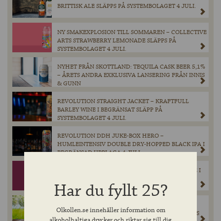
BRITTISK ALE SLÄPPS PÅ SYSTEMBOLAGET 4 JULI.
NY SMAKEXPLOSION TILL SOMMAREN – COLLECTIVE
ARTS STRAWBERRY LEMONADE SLÄPPS PÅ
SYSTEMBOLAGET 4 JULI.
NYHET FRÅN SKOTTLAND: TEQUILA CASK BEER 5,1%
– ÅRETS ANDRA EXKLUSIVA LANSERING FRÅN INNIS
& GUNN
REVOLUTION STRAIGHT JACKET – KRAFTFULL
BARLEY WINE I BEGRÄNSAT SLÄPP PÅ
SYSTEMBOLAGET 4 JULI.
REVOLUTION DDH JUKE-BOX HERO –
HUMLEINTENSIV DOUBLE DRY-HOPPED BLACK IPA I
BEGRÄNSAD UPPLAGA 4 JULI.
HOBGOBLIN RUBY BEER – KLASSISK ENGELSK ALE I
NY KOSTYM GÖR EFTERLÄNGTAD COMEBACK PÅ
Har du fyllt 25?
SYSTEMBOLAGET 2 JUNI.
PRISVINNANDE TJECKISK PREMIUMLAGER –
Olkollen.se innehåller information om
PRISVÄRDA ZUBR GRADUS NU I SYSTEMBOLAGETS
alkoholhaltiga drycker och riktar sig till dig