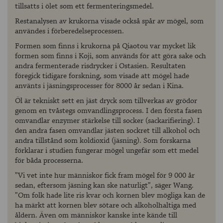
tillsatts i ölet som ett fermenteringsmedel.
Restanalysen av krukorna visade också spår av mögel, som
användes i förberedelseprocessen.
Formen som finns i krukorna på Qiaotou var mycket lik
formen som finns i Koji, som används för att göra sake och
andra fermenterade risdrycker i Ostasien. Resultaten
föregick tidigare forskning, som visade att mögel hade
använts i jäsningsprocesser för 8000 år sedan i Kina.
Öl är tekniskt sett en jäst dryck som tillverkas av grödor
genom en tvåstegs omvandlingsprocess. I den första fasen
omvandlar enzymer stärkelse till socker (sackarifiering). I
den andra fasen omvandlar jästen sockret till alkohol och
andra tillstånd som koldioxid (jäsning). Som forskarna
förklarar i studien fungerar mögel ungefär som ett medel
för båda processerna.
”Vi vet inte hur människor fick fram mögel för 9 000 år
sedan, eftersom jäsning kan ske naturligt”, säger Wang.
”Om folk hade lite ris kvar och kornen blev mögliga kan de
ha märkt att kornen blev sötare och alkoholhaltiga med
åldern. Även om människor kanske inte kände till