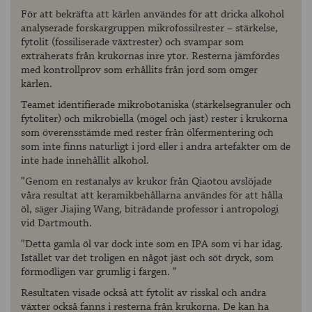
För att bekräfta att kärlen användes för att dricka alkohol
analyserade forskargruppen mikrofossilrester – stärkelse,
fytolit (fossiliserade växtrester) och svampar som
extraherats från krukornas inre ytor. Resterna jämfördes
med kontrollprov som erhållits från jord som omger
kärlen.
Teamet identifierade mikrobotaniska (stärkelsegranuler och
fytoliter) och mikrobiella (mögel och jäst) rester i krukorna
som överensstämde med rester från ölfermentering och
som inte finns naturligt i jord eller i andra artefakter om de
inte hade innehållit alkohol.
”Genom en restanalys av krukor från Qiaotou avslöjade
våra resultat att keramikbehållarna användes för att hålla
öl, säger Jiajing Wang, biträdande professor i antropologi
vid Dartmouth.
”Detta gamla öl var dock inte som en IPA som vi har idag.
Istället var det troligen en något jäst och söt dryck, som
förmodligen var grumlig i färgen. ”
Resultaten visade också att fytolit av risskal och andra
växter också fanns i resterna från krukorna. De kan ha