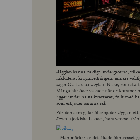
-Ugglan känns väldigt underground, vilket
inkluderat kroginredningen, annars väldigt
säger Ola Lax på Ugglan. Nicke, som starta
Många blir överraskade när de kommer ner
ligger under halva kvarteret, fullt med ba
som erbjuder samma sak.
För den som gillar öl erbjuder Ugglan ett
Jever, tjeckiska Litovel, hantverksöl fr
– Man märker av det ökade ölintresset ge