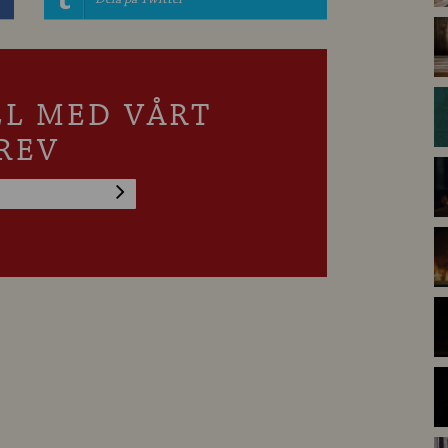
LL MED VÅRT
REV