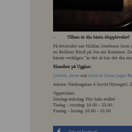
–
Vilken är din bästa ölupplevelse?
På åttiotalet när Nicklas Josefsson (som 
en Berliner Kindl på Joe am Kudamm. Det 
kände verkligen ”är det så här det ska sm
Klassiker på Ugglan:
Litovel
,
Jever
och
Innis & Gunn Lager Be
Adress: Närkesgatan 6 (invid Nytorget),
Öppettider:
Söndag-måndag: Hyr hela stället
Tisdag – torsdag: 16.00 – 23.00
Fredag – lördag: 16.00 – 01.00
Dela på Facebook