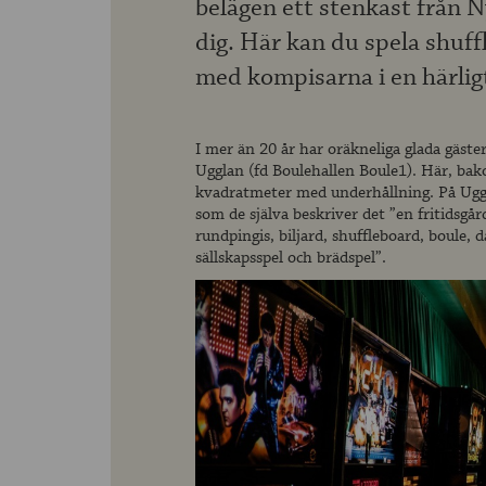
belägen ett stenkast från N
dig. Här kan du spela shuff
med kompisarna i en härlig
I mer än 20 år har oräkneliga glada gäster
Ugglan (fd Boulehallen Boule1). Här, b
kvadratmeter med underhållning. På Uggla
som de själva beskriver det ”en fritidsgår
rundpingis, biljard, shuffleboard, boule, da
sällskapsspel och brädspel”.