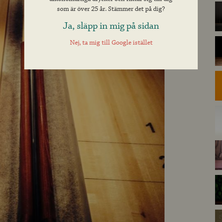
som är över 25 år. Stämmer det på dig?
Ja, släpp in mig på sidan
Nej, ta mig till Google istället