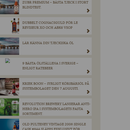
ZUBR PREMIUM – BÄSTA TJECK I STORT
BLINDTEST.
DUBBELT COGNACSGULD FÖR LE
REVISEUR XO OCH ABK6 VSOP
LÄR KÄNNA DIN TJECKISKA ÖL
9 BÄSTA ÖLSTÄLLENA I SVERIGE –
ENLIGT RATEBEER
KRIEK BOON – SYRLIGT KÖRSBÄRSÖL PÅ
SYSTEMBOLAGET DEN 7 AUGUSTI.
REVOLUTION BREWERY LANSERAR ANTI-
HERO IPA I SYSTEMBOLAGETS FASTA
SORTIMENT.
OLD PULTENEY VINTAGE 2008 SINGLE
CASK #844 SLÄPPS EXKLUSIVT FÖR