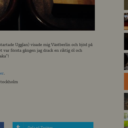
startade Ugglan) visade mig Västberlin och bjöd på
var första gången jag drack en riktig öl och
aka”!
er
.
 Stockholm
Dela på Twitter