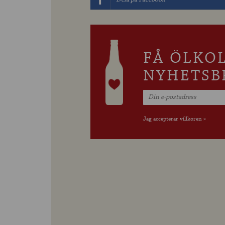
FÅ ÖLKO
NYHETSB
Jag accepterar villkoren »