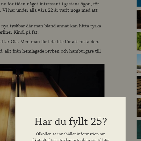
 nu för tiden något intressant i gästens ögon, för
a. Vi har under alla våra 22 år varit noga med att
s nya tyskbar där man bland annat kan hitta tyska
rliner Kindl på fat.
ättar Ola. Men man får leta lite för att hitta den.
d, allt från hemlagade revben och hamburgare till
Har du fyllt 25?
Olkollen.se innehåller information om
alkoholhaltiga drycker och riktar sig till dig