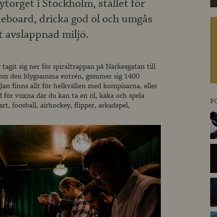
ytorget i Stockholm, stället för
leboard, dricka god öl och umgås
t avslappnad miljö.
 tagit sig ner för spiraltrappan på Närkesgatan till
akom den blygsamma entrén, gömmer sig 1400
n finns allt för helkvällen med kompisarna, eller
d för vuxna där du kan ta en öl, käka och spela
P
rt, foosball, airhockey, flipper, arkadspel,