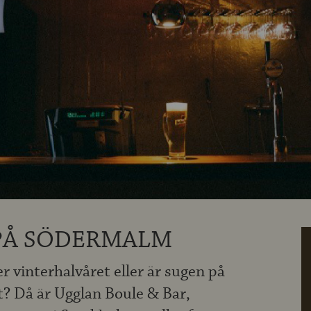
PÅ SÖDERMALM
 vinterhalvåret eller är sugen på
t? Då är Ugglan Boule & Bar,