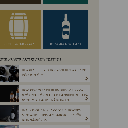
DESTILLATKUNSKAP
UTVALDA DESTILLAT
OPULÄRASTE ARTIKLARNA JUST NU
FLASKA ELLER BURK – VILKET ÄR BÄST
FÖR DIN ÖL?
FOR PEAT´S SAKE BLENDED WHISKY –
STÖRSTA RÖKIGA PAR-LANSERINGEN PÅ
SYSTEMBOLAGET NÅGONSIN.
INNIS & GUNN SLÄPPER SIN FÖRSTA
VINTAGE – ETT SAMLAROBJEKT FÖR
KONNÄSSÖREN