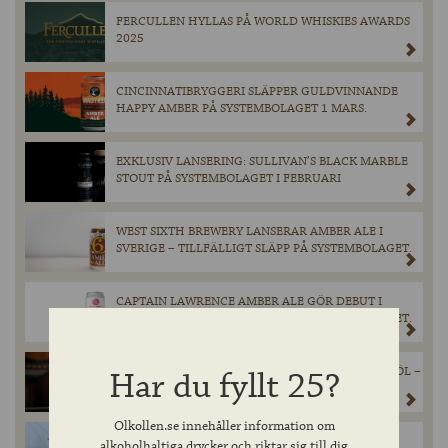
FERCULLEN HYLLAS PÅ WORLD WHISKIES AWARDS
2025
CINCINNATIBRYGGERI SLÄPPER GULDVINNANDE
HAPPY AMBER PÅ SYSTEMBOLAGET 1 MARS.
EXKLUSIV LANSERING: SULLIVAN’S BLACK MARBLE
STOUT PÅ SYSTEMBOLAGET I FEBRUARI
WEST SIXTH BREWERY LANSERAR AMBER ALE I
SVERIGE – TILLFÄLLIGT SLÄPP PÅ SYSTEMBOLAGET.
CAPTAIN LAWRENCE AMBER ALE GÖR DEBUT I
SVERIGE – TILLFÄLLIGT SLÄPP PÅ SYSTEMBOLAGET.
BROUWERIJ BOON FIRAR 50 ÅR MED JUBILEUMSÖL –
Har du fyllt 25?
LANSERAR TIONDE UPPLAGAN I BLACK LABEL-
SERIEN.
Olkollen.se innehåller information om
TEERENPELI KULO SINGLE MALT WHISKY – ETT
alkoholhaltiga drycker och riktar sig till dig