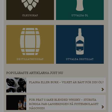
ÖLKUNSKAP
UTVALDA ÖL
DESTILLATKUNSKAP
UTVALDA DESTILLAT
POPULÄRASTE ARTIKLARNA JUST NU
FLASKA ELLER BURK – VILKET ÄR BÄST FÖR DIN ÖL?
FOR PEAT´S SAKE BLENDED WHISKY – STÖRSTA
RÖKIGA PAR-LANSERINGEN PÅ SYSTEMBOLAGET
NÅGONSIN.