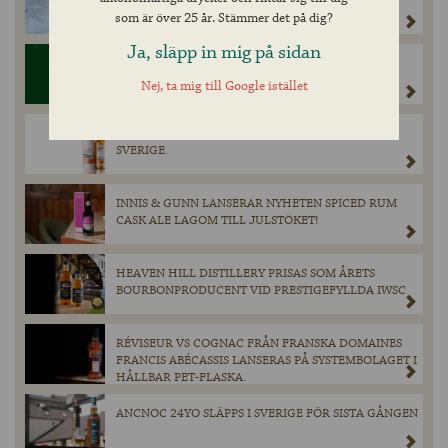
ELDIGT FINSKT LEJON MED KRAFT OCH FINESS.
som är över 25 år. Stämmer det på dig?
Ja, släpp in mig på sidan
TYSK PILSNER: TRADITION, HISTORIA OCH JEVER
PILSENERS UNIKA PLATS I ÖLKULTUREN.
Nej, ta mig till Google istället
VÄRLDSPREMIÄR FÖR NYA ANCNOC 16YO SKER I
SVERIGE.
INNIS & GUNN LANSERAR NYHETEN SPICED RUM
CASK ALE LAGOM TILL JULSTÖKET!
HEAVEN HILL DISTILLERY PRISAS SOM ÅRETS
BOURBONPRODUCENT VID PRESTIGEFYLLDA IWSC
RÉVISEUR VS COGNAC FRÅN FRANSKA DOMAINES
FRANCIS ABÉCASSIS LANSERAS PÅ SYSTEMBOLAGET I
HÅLLBAR PET-FLASKA.
ANCNOC 24YO SLÄPPS I SVERIGE FÖR SISTA GÅNGEN