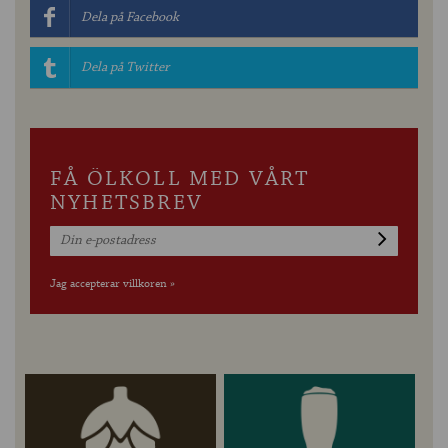
Dela på Facebook
Dela på Twitter
FÅ ÖLKOLL MED VÅRT
NYHETSBREV
Jag accepterar villkoren »