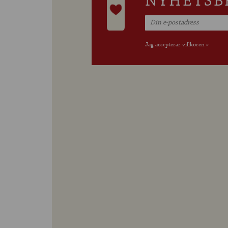
NYHETSB
Jag accepterar villkoren »