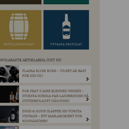
DESTILLATKUNSKAP
UTVALDA DESTILLAT
OPULÄRASTE ARTIKLARNA JUST NU
FLASKA ELLER BURK – VILKET ÄR BÄST
FÖR DIN ÖL?
FOR PEAT´S SAKE BLENDED WHISKY –
STÖRSTA RÖKIGA PAR-LANSERINGEN PÅ
SYSTEMBOLAGET NÅGONSIN.
INNIS & GUNN SLÄPPER SIN FÖRSTA
VINTAGE – ETT SAMLAROBJEKT FÖR
KONNÄSSÖREN