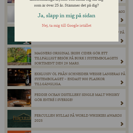
som är över 25 år. Stämmer det på dig?
INNIS & GUNN’S SUCCÉSAMARBETE MED LAPHROAIG
Ja, släpp in mig på sidan
ÄR TILLBAKA!
Nej, ta mig till Google istället
CHIMAY GRÖN ÅTERVÄNDER I BEGRÄNSAT SLÄPP PÅ
SYSTEMBOLAGET.
MAGNERS ORIGINAL IRISH CIDER GÖR ETT
TILLFÄLLIGT BESÖK PÅ BURK I SYSTEMBOLAGETS
SORTIMENT DEN 28 MARS.
EXKLUSIV ÖL FRÅN SCHNEIDER WEISSE LANSERAS PÅ
SYSTEMBOLAGET – ENDAST 900 FLASKOR
TILLGÄNGLIGA.
FEDDIE OCEAN DISTILLERY SINGLE MALT WHISKY
GÖR ENTRÉ I SVERIGE!
FERCULLEN HYLLAS PÅ WORLD WHISKIES AWARDS
2025