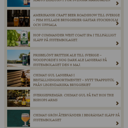
SLÄPPS EXKLUSIVT FÖR SVENSKA MARKNADEN
AMERIKANSK CRAFT BEER ROADSHOW TILL SVERIGE
– FEM HYLLADE BRYGGERIER GÄSTAR STOCKHOLM
OCH UPPSALA
HOP COMMANDER WEST COAST IPA I TILLFÄLLIGT
SLÄPP PÅ SYSTEMBOLAGET.
PRISBELÖNT BRITTISK ALE TILL SVERIGE –
WOODFORDE’S NOG DARK ALE LANSERAS PÅ
SYSTEMBOLAGET DEN 8 MAJ.
CHIMAY GUL LANSERAS I
BESTÄLLNINGSSORTIMENTET – NYTT TRAPPISTÖL
FRÅN LEGENDARISKA BRYGGERIET
SVERIGEPREMIÄR: CHIMAY GUL PÅ FAT HOS THE
BISHOPS ARMS
CHIMAY GRÖN ÅTERVÄNDER I BEGRÄNSAT SLÄPP PÅ
SYSTEMBOLAGET