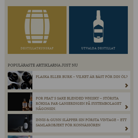
DESTILLATKUNSKAP
UTVALDA DESTILLAT
POPULÄRASTE ARTIKLARNA JUST NU
FLASKA ELLER BURK – VILKET ÄR BÄST FÖR DIN ÖL?
FOR PEAT´S SAKE BLENDED WHISKY – STÖRSTA
RÖKIGA PAR-LANSERINGEN PÅ SYSTEMBOLAGET
NÅGONSIN.
INNIS & GUNN SLÄPPER SIN FÖRSTA VINTAGE – ETT
SAMLAROBJEKT FÖR KONNÄSSÖREN