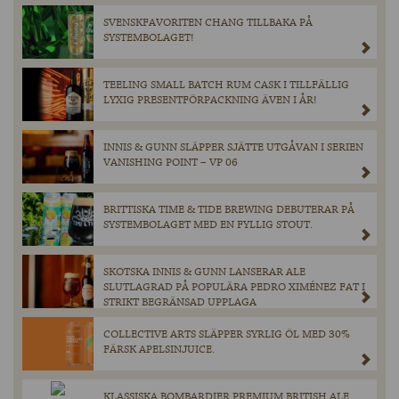
SVENSKFAVORITEN CHANG TILLBAKA PÅ
SYSTEMBOLAGET!
TEELING SMALL BATCH RUM CASK I TILLFÄLLIG
LYXIG PRESENTFÖRPACKNING ÄVEN I ÅR!
INNIS & GUNN SLÄPPER SJÄTTE UTGÅVAN I SERIEN
VANISHING POINT – VP 06
BRITTISKA TIME & TIDE BREWING DEBUTERAR PÅ
SYSTEMBOLAGET MED EN FYLLIG STOUT.
SKOTSKA INNIS & GUNN LANSERAR ALE
SLUTLAGRAD PÅ POPULÄRA PEDRO XIMÉNEZ FAT I
STRIKT BEGRÄNSAD UPPLAGA
COLLECTIVE ARTS SLÄPPER SYRLIG ÖL MED 30%
FÄRSK APELSINJUICE.
KLASSISKA BOMBARDIER PREMIUM BRITISH ALE