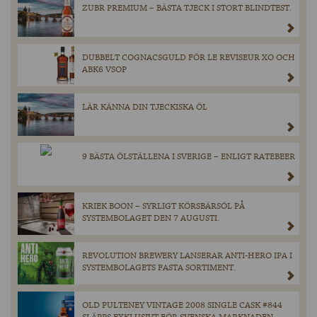
ZUBR PREMIUM – BÄSTA TJECK I STORT BLINDTEST.
DUBBELT COGNACSGULD FÖR LE REVISEUR XO OCH
ABK6 VSOP
LÄR KÄNNA DIN TJECKISKA ÖL
9 BÄSTA ÖLSTÄLLENA I SVERIGE – ENLIGT RATEBEER
KRIEK BOON – SYRLIGT KÖRSBÄRSÖL PÅ
SYSTEMBOLAGET DEN 7 AUGUSTI.
REVOLUTION BREWERY LANSERAR ANTI-HERO IPA I
SYSTEMBOLAGETS FASTA SORTIMENT.
OLD PULTENEY VINTAGE 2008 SINGLE CASK #844