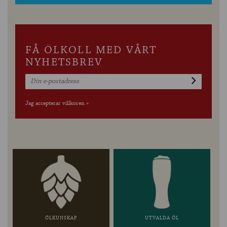
FÅ ÖLKOLL MED VÅRT
NYHETSBREV
Jag accepterar villkoren »
ÖLKUNSKAP
UTVALDA ÖL