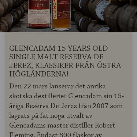
OM ÖLKOLLEN
KONTAKTA OSS
NYHETSBREV
GLENCADAM 15 YEARS OLD
SINGLE MALT RESERVA DE
JEREZ, KLASSIKER FRÅN ÖSTRA
HÖGLÄNDERNA!
Den 22 mars lanserar det anrika
skotska destilleriet Glencadam sin 15-
åriga Reserva De Jerez från 2007 som
lagrats på fat noga utvalt av
Glencadams master distiller Robert
Fleming. Endast 800 flaskor av