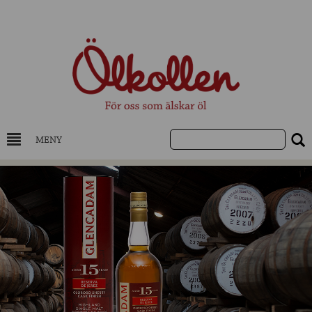
MENY
DRYCKESKUNSKAP
NYHETER
UTVALDA ÖL
UTVALDA CIDER
UTVALDA DESTILLAT