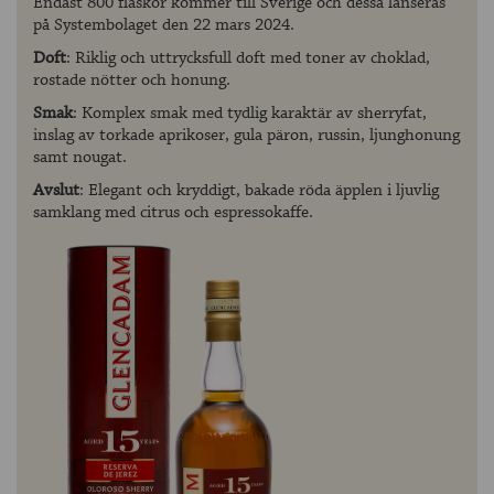
Endast 800 flaskor kommer till Sverige och dessa lanseras
på Systembolaget den 22 mars 2024.
Doft
: Riklig och uttrycksfull doft med toner av choklad,
rostade nötter och honung.
Smak
: Komplex smak med tydlig karaktär av sherryfat,
inslag av torkade aprikoser, gula päron, russin, ljunghonung
samt nougat.
Avslut
: Elegant och kryddigt, bakade röda äpplen i ljuvlig
samklang med citrus och espressokaffe.