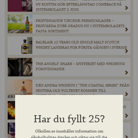
NY KOSTYM GÖR EFTERLÄNGTAD COMEBACK PÅ
SYSTEMBOLAGET 2 JUNI.
PRISVINNANDE TJECKISK PREMIUMLAGER –
PRISVÄRDA ZUBR GRADUS NU I SYSTEMBOLAGETS
FASTA SORTIMENT.
BALBLAIR 12 YEARS OLD SINGLE MALT SCOTCH
WHISKY LANSERAS FÖR FÖRSTA GÅNGEN I SVERIGE
THE ANGELS’ SHARE – MYSTERIET MED WHISKYNS
FÖRSVINNANDE
DEN ANDRA WHISKYN I ”THE COASTAL SERIES” FRÅN
SKOTSKA OLD PULTENEY KOMMER TILL
SYSTEMBOLAGETS HYLLOR I MAJ!
KATASTROFEN SOM FORMADE HEAVEN HILL — EN
WHISKEYHISTORIA VÄRD ATT MINNAS
Har du fyllt 25?
PADDINGTONS UTSEDD TILL GÖTEBORGS BÄSTA
Olkollen.se innehåller information om
SPORTBAR
alkoholhaltiga drycker och riktar sig till dig