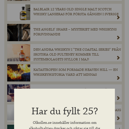
BALBLAIR 12 YEARS OLD SINGLE MALT SCOTCH
WHISKY LANSERAS FÖR FÖRSTA GÅNGEN I SVERIGE
THE ANGELS’ SHARE – MYSTERIET MED WHISKYNS
FÖRSVINNANDE
DEN ANDRA WHISKYN I ”THE COASTAL SERIES” FRÅN
SKOTSKA OLD PULTENEY KOMMER TILL
SYSTEMBOLAGETS HYLLOR I MAJ!
KATASTROFEN SOM FORMADE HEAVEN HILL — EN
WHISKEYHISTORIA VÄRD ATT MINNAS
PADDINGTONS UTSEDD TILL GÖTEBORGS BÄSTA
SPORTBAR
Har du fyllt 25?
INNIS & GUNN’S SUCCÉSAMARBETE MED LAPHROAIG
ÄR TILLBAKA!
Olkollen.se innehåller information om
alkoholhaltiga drycker och riktar sig till dig