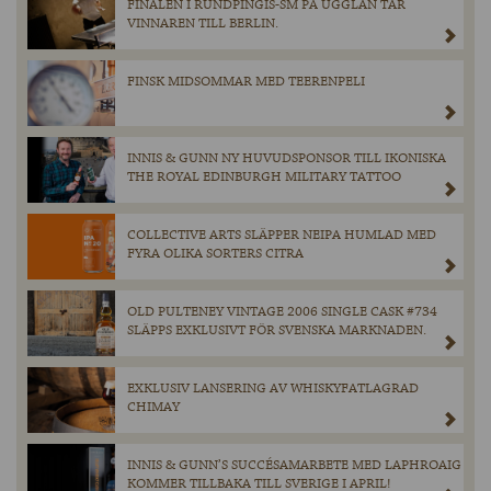
FINALEN I RUNDPINGIS-SM PÅ UGGLAN TAR
VINNAREN TILL BERLIN.
FINSK MIDSOMMAR MED TEERENPELI
INNIS & GUNN NY HUVUDSPONSOR TILL IKONISKA
THE ROYAL EDINBURGH MILITARY TATTOO
COLLECTIVE ARTS SLÄPPER NEIPA HUMLAD MED
FYRA OLIKA SORTERS CITRA
OLD PULTENEY VINTAGE 2006 SINGLE CASK #734
SLÄPPS EXKLUSIVT FÖR SVENSKA MARKNADEN.
EXKLUSIV LANSERING AV WHISKYFATLAGRAD
CHIMAY
INNIS & GUNN’S SUCCÉSAMARBETE MED LAPHROAIG
KOMMER TILLBAKA TILL SVERIGE I APRIL!