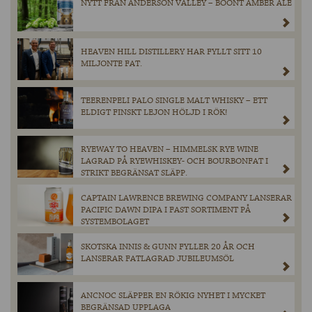
NYTT FRÅN ANDERSON VALLEY – BOONT AMBER ALE
HEAVEN HILL DISTILLERY HAR FYLLT SITT 10
MILJONTE FAT.
TEERENPELI PALO SINGLE MALT WHISKY – ETT
ELDIGT FINSKT LEJON HÖLJD I RÖK!
RYEWAY TO HEAVEN – HIMMELSK RYE WINE
LAGRAD PÅ RYEWHISKEY- OCH BOURBONFAT I
STRIKT BEGRÄNSAT SLÄPP.
CAPTAIN LAWRENCE BREWING COMPANY LANSERAR
PACIFIC DAWN DIPA I FAST SORTIMENT PÅ
SYSTEMBOLAGET
SKOTSKA INNIS & GUNN FYLLER 20 ÅR OCH
LANSERAR FATLAGRAD JUBILEUMSÖL
ANCNOC SLÄPPER EN RÖKIG NYHET I MYCKET
BEGRÄNSAD UPPLAGA