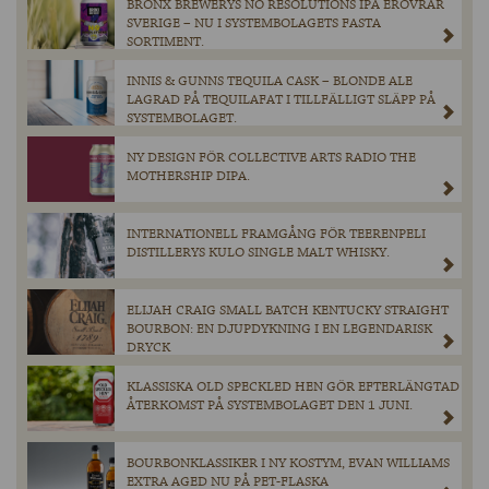
BRONX BREWERYS NO RESOLUTIONS IPA ERÖVRAR
SVERIGE – NU I SYSTEMBOLAGETS FASTA
SORTIMENT.
INNIS & GUNNS TEQUILA CASK – BLONDE ALE
LAGRAD PÅ TEQUILAFAT I TILLFÄLLIGT SLÄPP PÅ
SYSTEMBOLAGET.
NY DESIGN FÖR COLLECTIVE ARTS RADIO THE
MOTHERSHIP DIPA.
INTERNATIONELL FRAMGÅNG FÖR TEERENPELI
DISTILLERYS KULO SINGLE MALT WHISKY.
ELIJAH CRAIG SMALL BATCH KENTUCKY STRAIGHT
BOURBON: EN DJUPDYKNING I EN LEGENDARISK
DRYCK
KLASSISKA OLD SPECKLED HEN GÖR EFTERLÄNGTAD
ÅTERKOMST PÅ SYSTEMBOLAGET DEN 1 JUNI.
BOURBONKLASSIKER I NY KOSTYM, EVAN WILLIAMS
EXTRA AGED NU PÅ PET-FLASKA