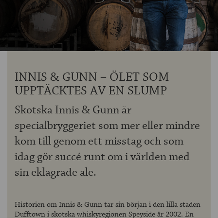
OM ÖLKOLLEN
KONTAKTA OSS
NYHETSBREV
INNIS & GUNN – ÖLET SOM
UPPTÄCKTES AV EN SLUMP
Skotska Innis & Gunn är
specialbryggeriet som mer eller mindre
kom till genom ett misstag och som
idag gör succé runt om i världen med
sin eklagrade ale.
Historien om Innis & Gunn tar sin början i den lilla staden
Dufftown i skotska whiskyregionen Speyside år 2002. En