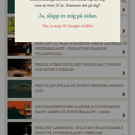
CHIMAY GRÖN ÅTERVÄNDER I BEGRÄNSAT SLÄPP PÅ
som är över 25 år. Stämmer det på dig?
SYSTEMBOLAGET.
Ja, släpp in mig på sidan
MAGNERS ORIGINAL IRISH CIDER GÖR ETT
Nej, ta mig till Google istället
TILLFÄLLIGT BESÖK PÅ BURK I SYSTEMBOLAGETS
SORTIMENT DEN 28 MARS.
EXKLUSIV ÖL FRÅN SCHNEIDER WEISSE LANSERAS PÅ
SYSTEMBOLAGET – ENDAST 900 FLASKOR
TILLGÄNGLIGA.
FEDDIE OCEAN DISTILLERY SINGLE MALT WHISKY
GÖR ENTRÉ I SVERIGE!
FERCULLEN HYLLAS PÅ WORLD WHISKIES AWARDS
2025
CINCINNATIBRYGGERI SLÄPPER GULDVINNANDE
HAPPY AMBER PÅ SYSTEMBOLAGET 1 MARS.
EXKLUSIV LANSERING: SULLIVAN’S BLACK MARBLE
STOUT PÅ SYSTEMBOLAGET I FEBRUARI