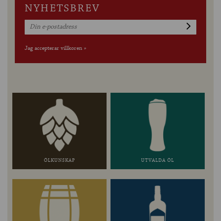
NYHETSBREV
Jag accepterar villkoren »
ÖLKUNSKAP
UTVALDA ÖL