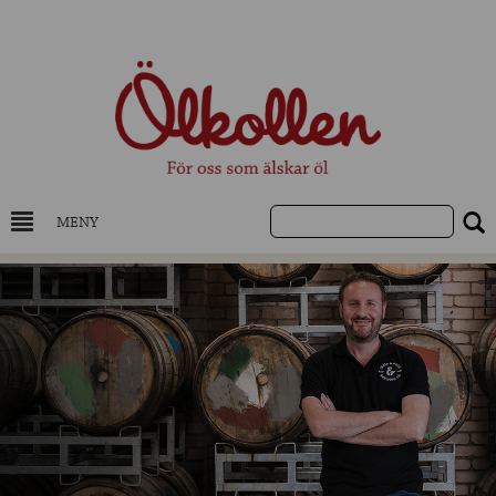
MENY
DRYCKESKUNSKAP
NYHETER
UTVALDA ÖL
UTVALDA CIDER
UTVALDA DESTILLAT