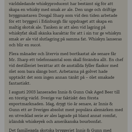
världsledande whiskyproducent har bestämt sig för att
skapa en whisky med smak av ale. Den unge och driftige
bryggmästaren Dougal Sharp som vid den tiden arbetade
för ett bryggeri i Edinburgh får uppdraget att skapa en
maltig skotsk ale. Tanken är att alen vid lagring på
whiskyfat skall skänka karaktär för att i sin tur ge whiskyn
smak av ale vid slutlagring på samma fat. Whiskyn lanseras
och blir en succé.
Flera månader och litervis med bortkastat ale senare får
Mr. Sharp ett telefonsamtal som skall förändra allt. En chef
vid destilleriet berättar att de anställda fyller flaskor med
ölet som bara slängs bort. Arbetarna på golvet hade
upptäckt det som ingen annan tänkt på – ölet smakade
fantastiskt.
I augusti 2003 lanserades Innis & Gunn Oak Aged Beer till
en törstig värld. Sverige var faktiskt den första
exportmarknaden. Idag, drygt tio år senare, är Innis &
Gunn ett av Sveriges absolut mest populära alemärken med
en utvecklad serie av ales lagrade på bland annat romfat,
irländsk whiskeyek och amerikanska bourbonfat.
Det familjeägda skotska bryggeriet Innis & Gunn med