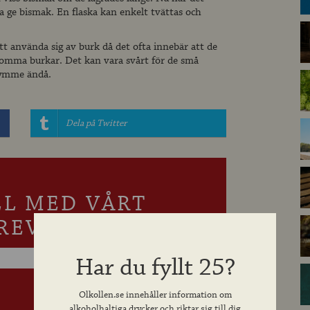
ge bismak. En flaska kan enkelt tvättas och
tt använda sig av burk då det ofta innebär att de
tomma burkar. Det kan vara svårt för de små
rymme ändå.
Dela på Twitter
LL MED VÅRT
REV
Har du fyllt 25?
Olkollen.se innehåller information om
alkoholhaltiga drycker och riktar sig till dig