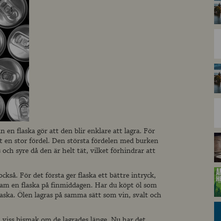
 en flaska gör att den blir enklare att lagra. För
t en stor fördel. Den största fördelen med burken
s och syre då den är helt tät, vilket förhindrar att
ckså. För det första ger flaska ett bättre intryck,
 fram en flaska på finmiddagen. Har du köpt öl som
sflaska. Ölen lagras på samma sätt som vin, svalt och
viss bismak om de lagrades länge. Nu har det