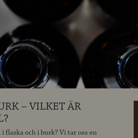
URK – VILKET ÄR
L?
 i flaska och i burk? Vi tar oss en