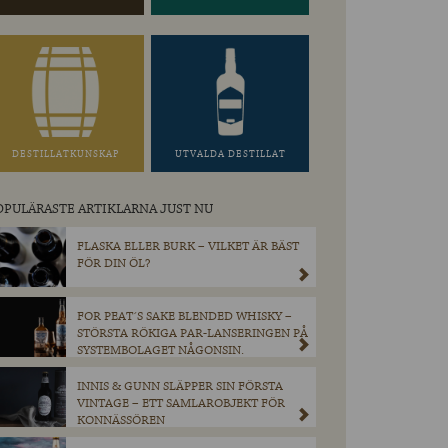
DESTILLATKUNSKAP
UTVALDA DESTILLAT
OPULÄRASTE ARTIKLARNA JUST NU
FLASKA ELLER BURK – VILKET ÄR BÄST
FÖR DIN ÖL?
FOR PEAT´S SAKE BLENDED WHISKY –
STÖRSTA RÖKIGA PAR-LANSERINGEN PÅ
SYSTEMBOLAGET NÅGONSIN.
INNIS & GUNN SLÄPPER SIN FÖRSTA
VINTAGE – ETT SAMLAROBJEKT FÖR
KONNÄSSÖREN