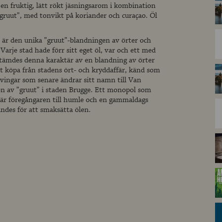
en fruktig, lätt rökt jäsningsarom i kombination
gruut”, med tonvikt på koriander och curaçao. Öl
är den unika ”gruut”-blandningen av örter och
Varje stad hade förr sitt eget öl, var och ett med
estämdes denna karaktär av en blandning av örter
t köpa från stadens ört- och kryddaffär, känd som
vingar som senare ändrar sitt namn till Van
n av ”gruut” i staden Brugge. Ett monopol som
t är föregångaren till humle och en gammaldags
ndes för att smaksätta ölen.