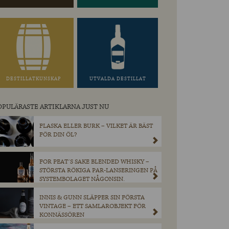
DESTILLATKUNSKAP
UTVALDA DESTILLAT
OPULÄRASTE ARTIKLARNA JUST NU
FLASKA ELLER BURK – VILKET ÄR BÄST
FÖR DIN ÖL?
FOR PEAT´S SAKE BLENDED WHISKY –
STÖRSTA RÖKIGA PAR-LANSERINGEN PÅ
SYSTEMBOLAGET NÅGONSIN.
INNIS & GUNN SLÄPPER SIN FÖRSTA
VINTAGE – ETT SAMLAROBJEKT FÖR
KONNÄSSÖREN