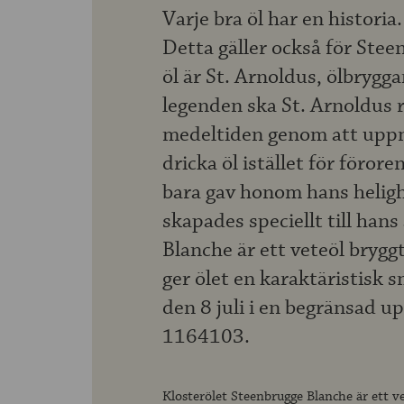
Varje bra öl har en historia.
Detta gäller också för Stee
öl är St. Arnoldus, ölbrygg
legenden ska St. Arnoldus 
medeltiden genom att uppm
dricka öl istället för föror
bara gav honom hans heligh
skapades speciellt till han
Blanche är ett veteöl bryg
ger ölet en karaktäristisk 
den 8 juli i en begränsad upp
1164103.
Klosterölet Steenbrugge Blanche är ett 