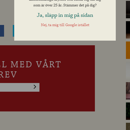
som är över 25 år. Stämmer det på dig?
Ja, släpp in mig på sidan
Nej, ta mig till Google istället
Dela på Twitter
LL MED VÅRT
REV