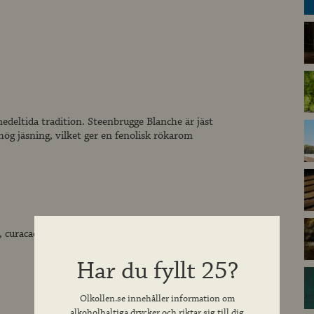
edeltida tradition. Steenbrugge Blanche är jäst
g jäsning, vilket ger en fenolisk rökarom
, curacao
Har du fyllt 25?
Olkollen.se innehåller information om
alkoholhaltiga drycker och riktar sig till dig