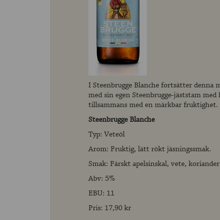
I Steenbrugge Blanche fortsätter denna m
med sin egen Steenbrugge-jäststam med hö
tillsammans med en märkbar fruktighet.
Steenbrugge Blanche
Typ: Veteöl
Arom: Fruktig, lätt rökt jäsningssmak.
Smak: Färskt apelsinskal, vete, koriander
Abv: 5%
EBU: 11
Pris: 17,90 kr