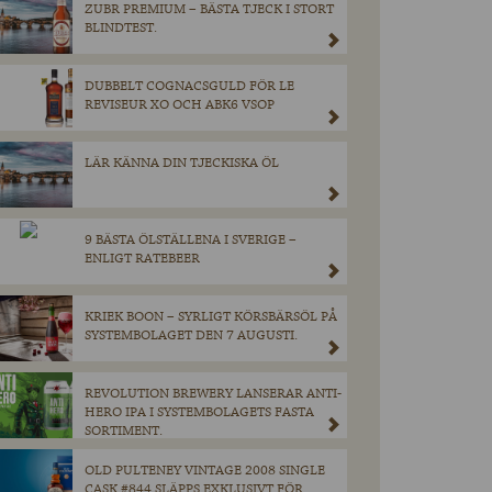
ZUBR PREMIUM – BÄSTA TJECK I STORT
BLINDTEST.
DUBBELT COGNACSGULD FÖR LE
REVISEUR XO OCH ABK6 VSOP
LÄR KÄNNA DIN TJECKISKA ÖL
9 BÄSTA ÖLSTÄLLENA I SVERIGE –
ENLIGT RATEBEER
KRIEK BOON – SYRLIGT KÖRSBÄRSÖL PÅ
SYSTEMBOLAGET DEN 7 AUGUSTI.
REVOLUTION BREWERY LANSERAR ANTI-
HERO IPA I SYSTEMBOLAGETS FASTA
SORTIMENT.
OLD PULTENEY VINTAGE 2008 SINGLE
CASK #844 SLÄPPS EXKLUSIVT FÖR