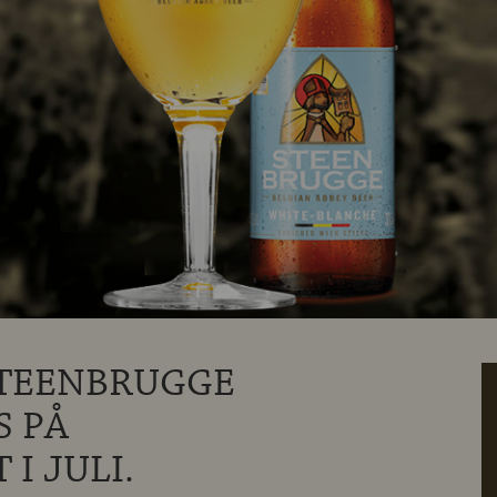
STEENBRUGGE
S PÅ
I JULI.