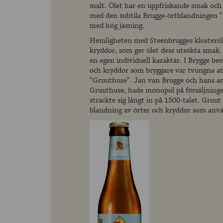
malt. Ölet har en uppfriskande smak och 
med den subtila Brugge-örtblandningen ”
med hög jäsning.
Hemligheten med Steenbrugges klosteröl 
kryddor, som ger ölet dess utsökta smak. 
en egen individuell karaktär. I Brygge b
och kryddor som bryggare var tvungna at
”Gruuthuse”. Jan van Brugge och hans ar
Gruuthuse, hade monopol på försäljninge
sträckte sig långt in på 1500-talet. Gruu
blandning av örter och kryddor som anvä