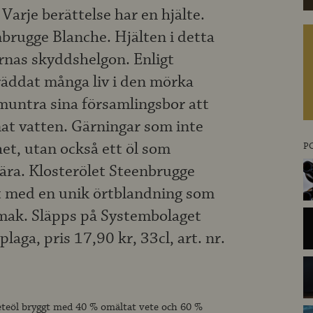
 Varje berättelse har en hjälte.
nbrugge Blanche. Hjälten i detta
arnas skyddshelgon. Enligt
räddat många liv i den mörka
untra sina församlingsbor att
enat vatten. Gärningar som inte
et, utan också ett öl som
P
s ära. Klosterölet Steenbrugge
gt med en unik örtblandning som
smak. Släpps på Systembolaget
laga, pris 17,90 kr, 33cl, art. nr.
veteöl bryggt med 40 % omältat vete och 60 %