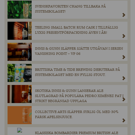
SVENSKFAVORITEN CHANG TILLBAKA PÅ
SYSTEMBOLAGET!
TEELING SMALL BATCH RUM CASK I TILLFÄLLIG
LYXIG PRESENTFÖRPACKNING ÄVEN I ÅR!
INNIS & GUNN SLÄPPER SJÄTTE UTGÅVAN I SERIEN
VANISHING POINT – VP 06
BRITTISKA TIME & TIDE BREWING DEBUTERAR PÅ
SYSTEMBOLAGET MED EN FYLLIG STOUT.
SKOTSKA INNIS & GUNN LANSERAR ALE
SLUTLAGRAD PÅ POPULÄRA PEDRO XIMÉNEZ FAT I
STRIKT BEGRÄNSAD UPPLAGA
COLLECTIVE ARTS SLÄPPER SYRLIG ÖL MED 30%
FÄRSK APELSINJUICE.
KLASSISKA BOMBARDIER PREMIUM BRITISH ALE