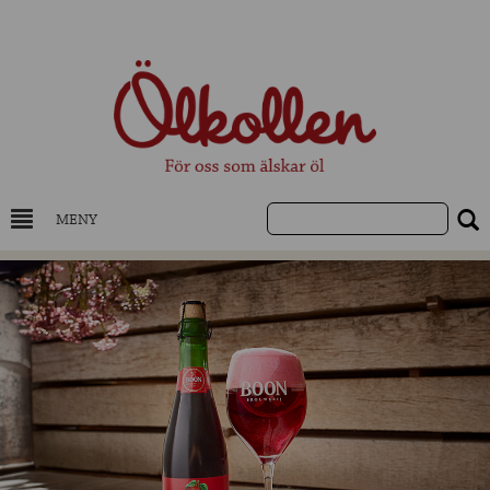
MENY
DRYCKESKUNSKAP
NYHETER
UTVALDA ÖL
UTVALDA CIDER
UTVALDA DESTILLAT