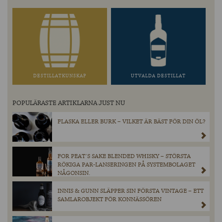
DESTILLATKUNSKAP
UTVALDA DESTILLAT
POPULÄRASTE ARTIKLARNA JUST NU
FLASKA ELLER BURK – VILKET ÄR BÄST FÖR DIN ÖL?
FOR PEAT´S SAKE BLENDED WHISKY – STÖRSTA
RÖKIGA PAR-LANSERINGEN PÅ SYSTEMBOLAGET
NÅGONSIN.
INNIS & GUNN SLÄPPER SIN FÖRSTA VINTAGE – ETT
SAMLAROBJEKT FÖR KONNÄSSÖREN