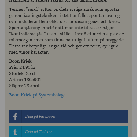
framtiden är således säkrad för alla lambicälskare.
Termen ”suröl” syftar på ölets syrliga smak som uppstår
genom jäsningstekniken, i det här fallet spontanjäsning,
och inkluderar flera olika ölstilar såsom geuze och kriek.
Spontanjäsning innebär att man inte tillsätter någon
”kontrollerad jäst” utan i stället jäser ölet med hjälp av de
mikroorganismer som finns naturligt i luften på bryggeriet.
Detta tar betydligt längre tid och ger ett torrt, syrligt öl
med vinös karaktär.
Boon Kriek
Pris: 24,90 kr
Storlek: 25 cl
Art nr: 1305901
Släpps: 28 april
Boon Kriek på Systembolaget.
Dela på Facebook
Dela på Twitter