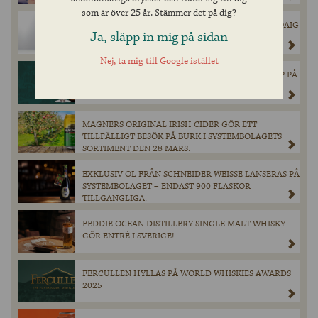
som är över 25 år. Stämmer det på dig?
INNIS & GUNN’S SUCCÉSAMARBETE MED LAPHROAIG
Ja, släpp in mig på sidan
ÄR TILLBAKA!
Nej, ta mig till Google istället
CHIMAY GRÖN ÅTERVÄNDER I BEGRÄNSAT SLÄPP PÅ
SYSTEMBOLAGET.
MAGNERS ORIGINAL IRISH CIDER GÖR ETT
TILLFÄLLIGT BESÖK PÅ BURK I SYSTEMBOLAGETS
SORTIMENT DEN 28 MARS.
EXKLUSIV ÖL FRÅN SCHNEIDER WEISSE LANSERAS PÅ
SYSTEMBOLAGET – ENDAST 900 FLASKOR
TILLGÄNGLIGA.
FEDDIE OCEAN DISTILLERY SINGLE MALT WHISKY
GÖR ENTRÉ I SVERIGE!
FERCULLEN HYLLAS PÅ WORLD WHISKIES AWARDS
2025