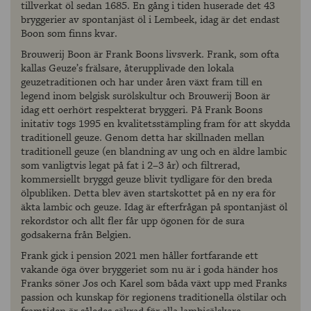
tillverkat öl sedan 1685. En gång i tiden huserade det 43
bryggerier av spontanjäst öl i Lembeek, idag är det endast
Boon som finns kvar.
Brouwerij Boon är Frank Boons livsverk. Frank, som ofta
kallas Geuze’s frälsare, återupplivade den lokala
geuzetraditionen och har under åren växt fram till en
legend inom belgisk surölskultur och Brouwerij Boon är
idag ett oerhört respekterat bryggeri. På Frank Boons
initativ togs 1995 en kvalitetsstämpling fram för att skydda
traditionell geuze. Genom detta har skillnaden mellan
traditionell geuze (en blandning av ung och en äldre lambic
som vanligtvis legat på fat i 2–3 år) och filtrerad,
kommersiellt bryggd geuze blivit tydligare för den breda
ölpubliken. Detta blev även startskottet på en ny era för
äkta lambic och geuze. Idag är efterfrågan på spontanjäst öl
rekordstor och allt fler får upp ögonen för de sura
godsakerna från Belgien.
Frank gick i pension 2021 men håller fortfarande ett
vakande öga över bryggeriet som nu är i goda händer hos
Franks söner Jos och Karel som båda växt upp med Franks
passion och kunskap för regionens traditionella ölstilar och