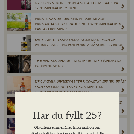
NY KOSTYM GÖR EFTERLÄNGTAD COMEBACK PÅ
SYSTEMBOLAGET 2 JUNI.
PRISVINNANDE TJECKISK PREMIUMLAGER –
PRISVÄRDA ZUBR GRADUS NU I SYSTEMBOLAGETS
FASTA SORTIMENT.
BALBLAIR 12 YEARS OLD SINGLE MALT SCOTCH
WHISKY LANSERAS FÖR FÖRSTA GÅNGEN I SVERIGE
THE ANGELS’ SHARE – MYSTERIET MED WHISKYNS
FÖRSVINNANDE
DEN ANDRA WHISKYN I ”THE COASTAL SERIES” FRÅN
SKOTSKA OLD PULTENEY KOMMER TILL
SYSTEMBOLAGETS HYLLOR I MAJ!
KATASTROFEN SOM FORMADE HEAVEN HILL — EN
WHISKEYHISTORIA VÄRD ATT MINNAS
Har du fyllt 25?
PADDINGTONS UTSEDD TILL GÖTEBORGS BÄSTA
Olkollen.se innehåller information om
SPORTBAR
alkoholhaltiga drycker och riktar sig till dig