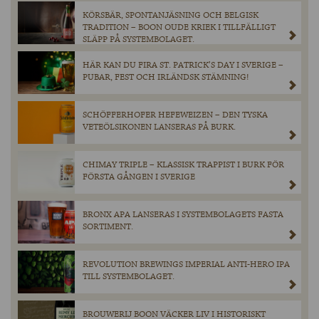
KÖRSBÄR, SPONTANJÄSNING OCH BELGISK
TRADITION – BOON OUDE KRIEK I TILLFÄLLIGT
SLÄPP PÅ SYSTEMBOLAGET.
HÄR KAN DU FIRA ST. PATRICK’S DAY I SVERIGE –
PUBAR, FEST OCH IRLÄNDSK STÄMNING!
SCHÖFFERHOFER HEFEWEIZEN – DEN TYSKA
VETEÖLSIKONEN LANSERAS PÅ BURK.
CHIMAY TRIPLE – KLASSISK TRAPPIST I BURK FÖR
FÖRSTA GÅNGEN I SVERIGE
BRONX APA LANSERAS I SYSTEMBOLAGETS FASTA
SORTIMENT.
REVOLUTION BREWINGS IMPERIAL ANTI-HERO IPA
TILL SYSTEMBOLAGET.
BROUWERIJ BOON VÄCKER LIV I HISTORISKT