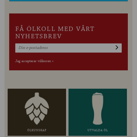
FÅ ÖLKOLL MED VÅRT
NYHETSBREV
Jag accepterar villkoren »
ÖLKUNSKAP
UTVALDA ÖL