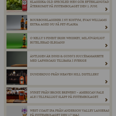
KLASSISKA OLD SPECKLED HEN GÖR EFTERLÄNGTAD
ÅTERKOMST PÅ SYSTEMBOLAGET DEN 1 JUNI.
BOURBONKLASSIKER I NY KOSTYM, EVAN WILLIAMS
EXTRA AGED NU PÅ PET-FLASKA
O´KELLY´S FINEST IRISH WHISKEY, MILJÖVÄNLIGT
BUTELJERAD ELEGANS!
ÄNTLIGEN ÄR INNIS & GUNN’S SUCCÉSAMARBETE
MED LAPHROAIG TILLBAKA I SVERIGE
DUNDERDUO FRÅN HEAVEN HILL DISTILLERY
NYHET FRÅN BRONX BREWERY – AMERICAN PALE
ALE I TILLFÄLLIGT SLÄPP PÅ SYSTEMBOLAGET.
WEST COAST IPA FRÅN ANDERSON VALLEY LANSERAS
PÅ SYSTEMBOLAGET DEN 17 MAJ.