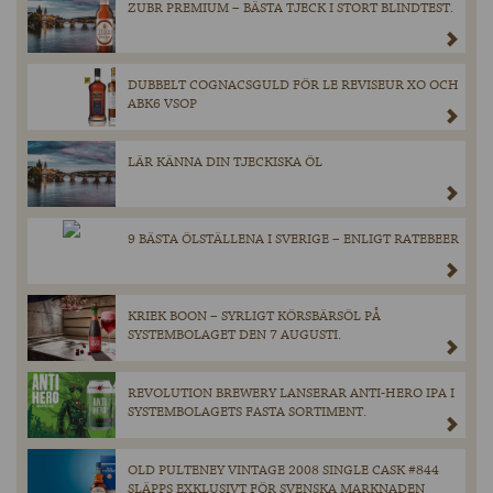
ZUBR PREMIUM – BÄSTA TJECK I STORT BLINDTEST.
DUBBELT COGNACSGULD FÖR LE REVISEUR XO OCH
ABK6 VSOP
LÄR KÄNNA DIN TJECKISKA ÖL
9 BÄSTA ÖLSTÄLLENA I SVERIGE – ENLIGT RATEBEER
KRIEK BOON – SYRLIGT KÖRSBÄRSÖL PÅ
SYSTEMBOLAGET DEN 7 AUGUSTI.
REVOLUTION BREWERY LANSERAR ANTI-HERO IPA I
SYSTEMBOLAGETS FASTA SORTIMENT.
OLD PULTENEY VINTAGE 2008 SINGLE CASK #844
SLÄPPS EXKLUSIVT FÖR SVENSKA MARKNADEN