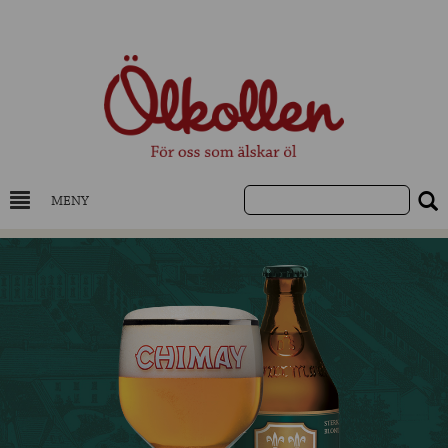
MENY
DRYCKESKUNSKAP
NYHETER
UTVALDA ÖL
UTVALDA CIDER
UTVALDA DESTILLAT