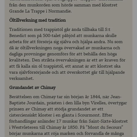
från den munkorden som hörde samman med klostret
Grande La Trappe i Normandie.
Öltillverkning med tradition
Traditionen med trappistöl går ända tillbaka till S:t
Benedict som på 500-talet påbjöd att munkarna skulle
arbeta för att försörja sig själva och hjälpa andra. Nu som
då är öltillverkningen noga övervakad av munkarna och
dagliga provningar genomförs för att behålla den höga
kvaliteten. Den strikta övervakningen är ett av kraven för
att få kalla sin öl trappistöl, ett annat är att klostret ska
vara självförsörjande och att överskottet går till hjälpande
verksamhet.
Grundandet av Chimay
Berättelsen om Chimay tar sin början år 1844, när Jean-
Baptiste Jourdain, prästen i den lilla byn Virelles, övertygar
prinsen av Chimay att stödja grundandet av ett
cisterciensiskt kloster i en glänta i Scourmont. Efter
förhandlingar anländer 17 munkar från Saint-Sixte-klostret
i Westvleteren till Chimay år 1850. På ”Mont du Secours”
börjar munkarna att röja marken och förvandla de många