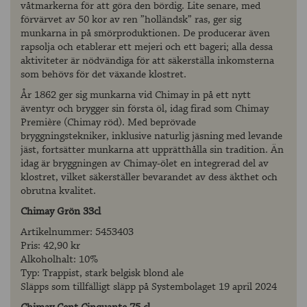
våtmarkerna för att göra den bördig. Lite senare, med
förvärvet av 50 kor av ren ”holländsk” ras, ger sig
munkarna in på smörproduktionen. De producerar även
rapsolja och etablerar ett mejeri och ett bageri; alla dessa
aktiviteter är nödvändiga för att säkerställa inkomsterna
som behövs för det växande klostret.
År 1862 ger sig munkarna vid Chimay in på ett nytt
äventyr och brygger sin första öl, idag firad som Chimay
Première (Chimay röd). Med beprövade
bryggningstekniker, inklusive naturlig jäsning med levande
jäst, fortsätter munkarna att upprätthålla sin tradition. Än
idag är bryggningen av Chimay-ölet en integrerad del av
klostret, vilket säkerställer bevarandet av dess äkthet och
obrutna kvalitet.
Chimay Grön 33cl
Artikelnummer: 5453403
Pris: 42,90 kr
Alkoholhalt: 10%
Typ: Trappist, stark belgisk blond ale
Släpps som tillfälligt släpp på Systembolaget 19 april 2024