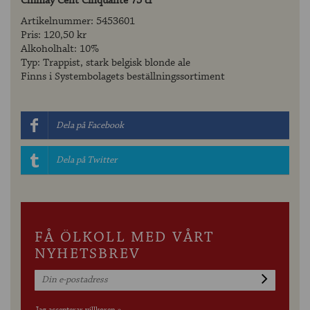
Chimay Cent Cinquante 75 cl
Artikelnummer: 5453601
Pris: 120,50 kr
Alkoholhalt: 10%
Typ: Trappist, stark belgisk blonde ale
Finns i Systembolagets beställningssortiment
Dela på Facebook
Dela på Twitter
FÅ ÖLKOLL MED VÅRT
NYHETSBREV
Jag accepterar villkoren »