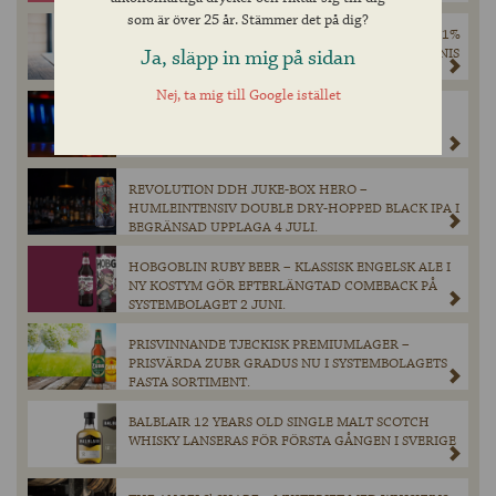
som är över 25 år. Stämmer det på dig?
NYHET FRÅN SKOTTLAND: TEQUILA CASK BEER 5,1%
Ja, släpp in mig på sidan
– ÅRETS ANDRA EXKLUSIVA LANSERING FRÅN INNIS
& GUNN
Nej, ta mig till Google istället
REVOLUTION STRAIGHT JACKET – KRAFTFULL
BARLEY WINE I BEGRÄNSAT SLÄPP PÅ
SYSTEMBOLAGET 4 JULI.
REVOLUTION DDH JUKE-BOX HERO –
HUMLEINTENSIV DOUBLE DRY-HOPPED BLACK IPA I
BEGRÄNSAD UPPLAGA 4 JULI.
HOBGOBLIN RUBY BEER – KLASSISK ENGELSK ALE I
NY KOSTYM GÖR EFTERLÄNGTAD COMEBACK PÅ
SYSTEMBOLAGET 2 JUNI.
PRISVINNANDE TJECKISK PREMIUMLAGER –
PRISVÄRDA ZUBR GRADUS NU I SYSTEMBOLAGETS
FASTA SORTIMENT.
BALBLAIR 12 YEARS OLD SINGLE MALT SCOTCH
WHISKY LANSERAS FÖR FÖRSTA GÅNGEN I SVERIGE