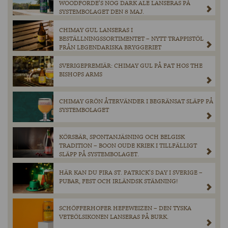
WOODFORDE’S NOG DARK ALE LANSERAS PÅ
SYSTEMBOLAGET DEN 8 MAJ.
CHIMAY GUL LANSERAS I
BESTÄLLNINGSSORTIMENTET – NYTT TRAPPISTÖL
FRÅN LEGENDARISKA BRYGGERIET
SVERIGEPREMIÄR: CHIMAY GUL PÅ FAT HOS THE
BISHOPS ARMS
CHIMAY GRÖN ÅTERVÄNDER I BEGRÄNSAT SLÄPP PÅ
SYSTEMBOLAGET
KÖRSBÄR, SPONTANJÄSNING OCH BELGISK
TRADITION – BOON OUDE KRIEK I TILLFÄLLIGT
SLÄPP PÅ SYSTEMBOLAGET.
HÄR KAN DU FIRA ST. PATRICK’S DAY I SVERIGE –
PUBAR, FEST OCH IRLÄNDSK STÄMNING!
SCHÖFFERHOFER HEFEWEIZEN – DEN TYSKA
VETEÖLSIKONEN LANSERAS PÅ BURK.