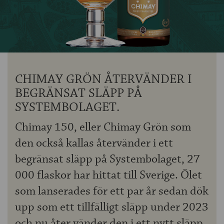
OM ÖLKOLLEN
KONTAKTA OSS
NYHETSBREV
CHIMAY GRÖN ÅTERVÄNDER I
BEGRÄNSAT SLÄPP PÅ
SYSTEMBOLAGET.
Chimay 150, eller Chimay Grön som
den också kallas återvänder i ett
begränsat släpp på Systembolaget, 27
000 flaskor har hittat till Sverige. Ölet
som lanserades för ett par år sedan dök
upp som ett tillfälligt släpp under 2023
och nu åter vänder den i ett nytt släpp