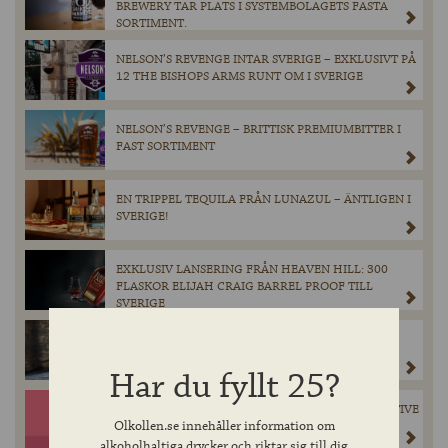
BREWERY TAR PLATS I SYSTEMBOLAGETS FASTA
SORTIMENT.
NELSON’S REVENGE INTAR SVERIGE – EXKLUSIVT PÅ
12 THE BISHOPS ARMS RUNT OM I SVERIGE
NELSON’S REVENGE – BRITTISK PREMIUMBITTER I
FAST SORTIMENT
EN TRIPPEL TEQUILA FRÅN LUNAZUL – ÄNTLIGEN I
SVERIGE!
EXKLUSIV LANSERING FRÅN HEAVEN HILL: 300
FLASKOR ELIJAH CRAIG BARREL PROOF TILL
SVERIGE
OLD MASTER HEN – EN MÄSTERLIGT BRYGGD
BRITTISK ALE SLÄPPS PÅ SYSTEMBOLAGET 4 JULI.
Har du fyllt 25?
NY SMAKEXPLOSION TILL SOMMAREN – COLLECTIVE
Olkollen.se innehåller information om
ARTS STRAWBERRY LEMONADE SLÄPPS PÅ
SYSTEMBOLAGET 4 JULI.
alkoholhaltiga drycker och riktar sig till dig