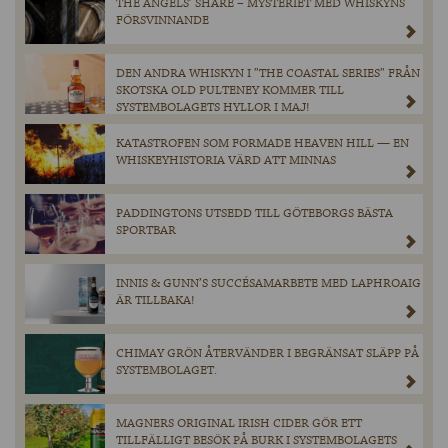
THE ANGELS’ SHARE – MYSTERIET MED WHISKYNS
FÖRSVINNANDE
DEN ANDRA WHISKYN I ”THE COASTAL SERIES” FRÅN
SKOTSKA OLD PULTENEY KOMMER TILL
SYSTEMBOLAGETS HYLLOR I MAJ!
KATASTROFEN SOM FORMADE HEAVEN HILL — EN
WHISKEYHISTORIA VÄRD ATT MINNAS
PADDINGTONS UTSEDD TILL GÖTEBORGS BÄSTA
SPORTBAR
INNIS & GUNN’S SUCCÉSAMARBETE MED LAPHROAIG
ÄR TILLBAKA!
CHIMAY GRÖN ÅTERVÄNDER I BEGRÄNSAT SLÄPP PÅ
SYSTEMBOLAGET.
MAGNERS ORIGINAL IRISH CIDER GÖR ETT
TILLFÄLLIGT BESÖK PÅ BURK I SYSTEMBOLAGETS