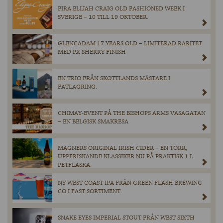
FIRA ELIJAH CRAIG OLD FASHIONED WEEK I
SVERIGE – 10 TILL 19 OKTOBER.
GLENCADAM 17 YEARS OLD – LIMITERAD RARITET
MED PX SHERRY FINISH
EN TRIO FRÅN SKOTTLANDS MÄSTARE I
FATLAGRING.
CHIMAY-EVENT PÅ THE BISHOPS ARMS VASAGATAN
– EN BELGISK SMAKRESA
MAGNERS ORIGINAL IRISH CIDER – EN TORR,
UPPFRISKANDE KLASSIKER NU PÅ PRAKTISK 1 L
PETFLASKA.
NY WEST COAST IPA FRÅN GREEN FLASH BREWING
CO I FAST SORTIMENT.
SNAKE EYES IMPERIAL STOUT FRÅN WEST SIXTH