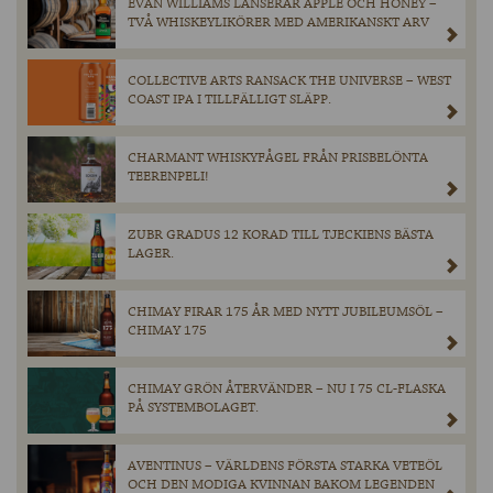
EVAN WILLIAMS LANSERAR APPLE OCH HONEY –
TVÅ WHISKEYLIKÖRER MED AMERIKANSKT ARV
COLLECTIVE ARTS RANSACK THE UNIVERSE – WEST
COAST IPA I TILLFÄLLIGT SLÄPP.
CHARMANT WHISKYFÅGEL FRÅN PRISBELÖNTA
TEERENPELI!
ZUBR GRADUS 12 KORAD TILL TJECKIENS BÄSTA
LAGER.
CHIMAY FIRAR 175 ÅR MED NYTT JUBILEUMSÖL –
CHIMAY 175
CHIMAY GRÖN ÅTERVÄNDER – NU I 75 CL-FLASKA
PÅ SYSTEMBOLAGET.
AVENTINUS – VÄRLDENS FÖRSTA STARKA VETEÖL
OCH DEN MODIGA KVINNAN BAKOM LEGENDEN