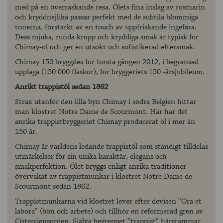
med på en överraskande resa. Ölets fina inslag av rosmarin
och kryddnejlika passar perfekt med de subtila blommiga
tonerna, förstärkt av en touch av uppfriskande ingefära.
Dess mjuka, runda kropp och kryddiga smak är typisk för
Chimay-öl och ger en utsökt och sofistikerad eftersmak.
Chimay 150 bryggdes för första gången 2012, i begränsad
upplaga (150 000 flaskor), för bryggeriets 150 -årsjubileum.
Anrikt trappistöl sedan 1862
Strax utanför den lilla byn Chimay i södra Belgien hittar
man klostret Notre Dame de Scourmont. Här har det
anrika trappistbryggeriet Chimay producerat öl i mer än
150 år.
Chimay är världens ledande trappistöl som ständigt tilldelas
utmärkelser för sin unika karaktär, elegans och
smakperfektion. Ölet bryggs enligt anrika traditioner
övervakat av trappistmunkar i klostret Notre Dame de
Scourmont sedan 1862.
Trappistmunkarna vid klostret lever efter devisen ”Ora et
labora” (bön och arbete) och tillhör en reformerad gren av
Cisterciensorden. Själva begreppet ”trappist” härstammar