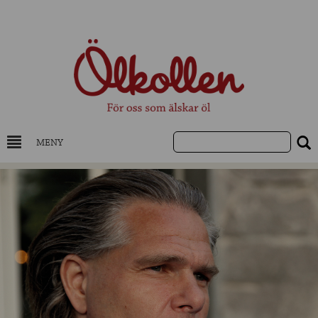
MENY
DRYCKESKUNSKAP
NYHETER
UTVALDA ÖL
UTVALDA CIDER
UTVALDA DESTILLAT