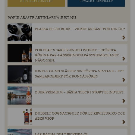
DESTILLATKUNSKAP
UTVALDA DESTILLAT
POPULÄRASTE ARTIKLARNA JUST NU
FLASKA ELLER BURK – VILKET ÄR BÄST FÖR DIN ÖL?
FOR PEAT´S SAKE BLENDED WHISKY – STÖRSTA
RÖKIGA PAR-LANSERINGEN PÅ SYSTEMBOLAGET
NÅGONSIN.
INNIS & GUNN SLÄPPER SIN FÖRSTA VINTAGE – ETT
SAMLAROBJEKT FÖR KONNÄSSÖREN
ZUBR PREMIUM – BÄSTA TJECK I STORT BLINDTEST.
DUBBELT COGNACSGULD FÖR LE REVISEUR XO OCH
ABK6 VSOP
LÄR KÄNNA DIN TJECKISKA ÖL