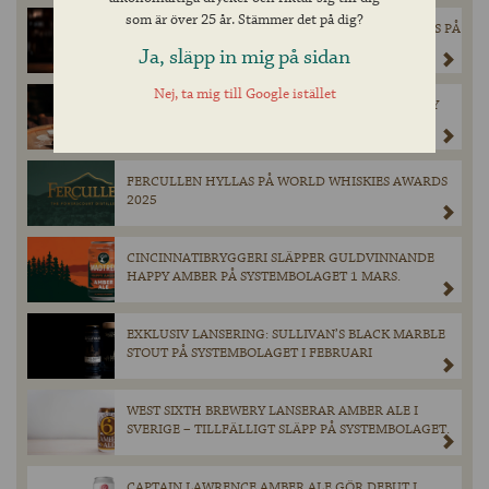
som är över 25 år. Stämmer det på dig?
EXKLUSIV ÖL FRÅN SCHNEIDER WEISSE LANSERAS PÅ
SYSTEMBOLAGET – ENDAST 900 FLASKOR
Ja, släpp in mig på sidan
TILLGÄNGLIGA.
Nej, ta mig till Google istället
FEDDIE OCEAN DISTILLERY SINGLE MALT WHISKY
GÖR ENTRÉ I SVERIGE!
FERCULLEN HYLLAS PÅ WORLD WHISKIES AWARDS
2025
CINCINNATIBRYGGERI SLÄPPER GULDVINNANDE
HAPPY AMBER PÅ SYSTEMBOLAGET 1 MARS.
EXKLUSIV LANSERING: SULLIVAN’S BLACK MARBLE
STOUT PÅ SYSTEMBOLAGET I FEBRUARI
WEST SIXTH BREWERY LANSERAR AMBER ALE I
SVERIGE – TILLFÄLLIGT SLÄPP PÅ SYSTEMBOLAGET.
CAPTAIN LAWRENCE AMBER ALE GÖR DEBUT I