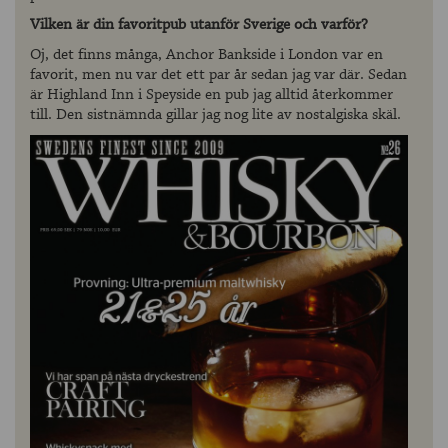
Vilken är din favoritpub utanför Sverige och varför?
Oj, det finns många, Anchor Bankside i London var en
favorit, men nu var det ett par år sedan jag var där. Sedan
är Highland Inn i Speyside en pub jag alltid återkommer
till. Den sistnämnda gillar jag nog lite av nostalgiska skäl.