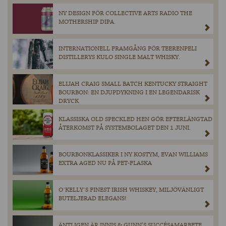
NY DESIGN FÖR COLLECTIVE ARTS RADIO THE
MOTHERSHIP DIPA.
INTERNATIONELL FRAMGÅNG FÖR TEERENPELI
DISTILLERYS KULO SINGLE MALT WHISKY.
ELIJAH CRAIG SMALL BATCH KENTUCKY STRAIGHT
BOURBON: EN DJUPDYKNING I EN LEGENDARISK
DRYCK
KLASSISKA OLD SPECKLED HEN GÖR EFTERLÄNGTAD
ÅTERKOMST PÅ SYSTEMBOLAGET DEN 1 JUNI.
BOURBONKLASSIKER I NY KOSTYM, EVAN WILLIAMS
EXTRA AGED NU PÅ PET-FLASKA
O´KELLY´S FINEST IRISH WHISKEY, MILJÖVÄNLIGT
BUTELJERAD ELEGANS!
ÄNTLIGEN ÄR INNIS & GUNN’S SUCCÉSAMARBETE