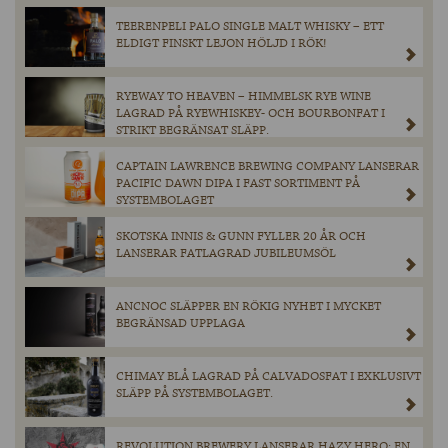
TEERENPELI PALO SINGLE MALT WHISKY – ETT
ELDIGT FINSKT LEJON HÖLJD I RÖK!
RYEWAY TO HEAVEN – HIMMELSK RYE WINE
LAGRAD PÅ RYEWHISKEY- OCH BOURBONFAT I
STRIKT BEGRÄNSAT SLÄPP.
CAPTAIN LAWRENCE BREWING COMPANY LANSERAR
PACIFIC DAWN DIPA I FAST SORTIMENT PÅ
SYSTEMBOLAGET
SKOTSKA INNIS & GUNN FYLLER 20 ÅR OCH
LANSERAR FATLAGRAD JUBILEUMSÖL
ANCNOC SLÄPPER EN RÖKIG NYHET I MYCKET
BEGRÄNSAD UPPLAGA
CHIMAY BLÅ LAGRAD PÅ CALVADOSFAT I EXKLUSIVT
SLÄPP PÅ SYSTEMBOLAGET.
REVOLUTION BREWERY LANSERAR HAZY HERO: EN