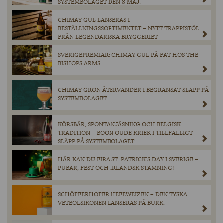
SYSTEMBOLAGET DEN 8 MAJ.
CHIMAY GUL LANSERAS I
BESTÄLLNINGSSORTIMENTET – NYTT TRAPPISTÖL
FRÅN LEGENDARISKA BRYGGERIET
SVERIGEPREMIÄR: CHIMAY GUL PÅ FAT HOS THE
BISHOPS ARMS
CHIMAY GRÖN ÅTERVÄNDER I BEGRÄNSAT SLÄPP PÅ
SYSTEMBOLAGET
KÖRSBÄR, SPONTANJÄSNING OCH BELGISK
TRADITION – BOON OUDE KRIEK I TILLFÄLLIGT
SLÄPP PÅ SYSTEMBOLAGET.
HÄR KAN DU FIRA ST. PATRICK’S DAY I SVERIGE –
PUBAR, FEST OCH IRLÄNDSK STÄMNING!
SCHÖFFERHOFER HEFEWEIZEN – DEN TYSKA
VETEÖLSIKONEN LANSERAS PÅ BURK.