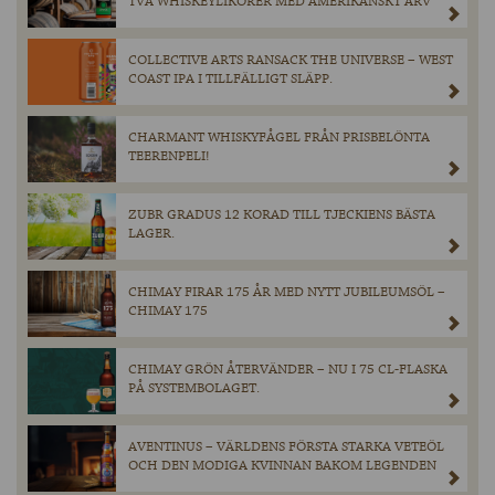
TVÅ WHISKEYLIKÖRER MED AMERIKANSKT ARV
COLLECTIVE ARTS RANSACK THE UNIVERSE – WEST
COAST IPA I TILLFÄLLIGT SLÄPP.
CHARMANT WHISKYFÅGEL FRÅN PRISBELÖNTA
TEERENPELI!
ZUBR GRADUS 12 KORAD TILL TJECKIENS BÄSTA
LAGER.
CHIMAY FIRAR 175 ÅR MED NYTT JUBILEUMSÖL –
CHIMAY 175
CHIMAY GRÖN ÅTERVÄNDER – NU I 75 CL-FLASKA
PÅ SYSTEMBOLAGET.
AVENTINUS – VÄRLDENS FÖRSTA STARKA VETEÖL
OCH DEN MODIGA KVINNAN BAKOM LEGENDEN