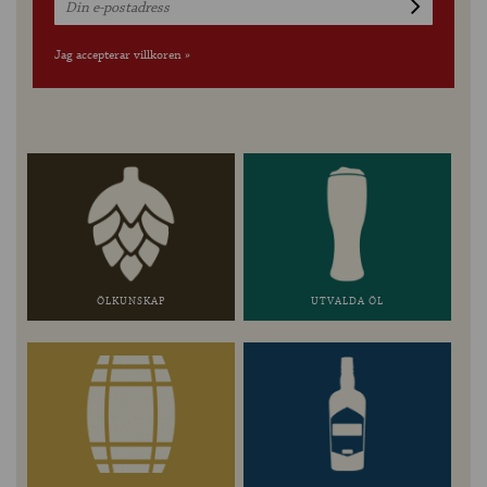
Jag accepterar villkoren »
ÖLKUNSKAP
UTVALDA ÖL