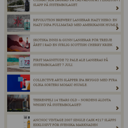
CHIMAY BLÅ LAGRAD PÅ CALVADOSFAT I EXKLUSIVT
SLÄPP PÅ SYSTEMBOLAGET.
REVOLUTION BREWERY LANSERAR HAZY HERO: EN
HAZY DIPA FULLMATAD MED AMERIKANSK HUMLE.
SKOTSKA INNIS & GUNN LANSERAR FÖR TREDJE
ÅRET I RAD EN SYRLIG SCOTTISH CHERRY KRIEK
FIRST MAGNITUDE 72 PALE ALE LANSERAS PÅ
SYSTEMBOLAGET 7 JULI.
COLLECTIVE ARTS SLÄPPER IPA BRYGGD MED FYRA
OLIKA SORTERS MOSAIC-HUMLE.
TEERENPELI 14 YEARS OLD – NORDENS ÄLDSTA
WHISKY PÅ SYSTEMBOLAGET!
ANCNOC VINTAGE 2007 SINGLE CASK #217 SLÄPPS
EXKLUSIVT FÖR SVENSKA MARKNADEN