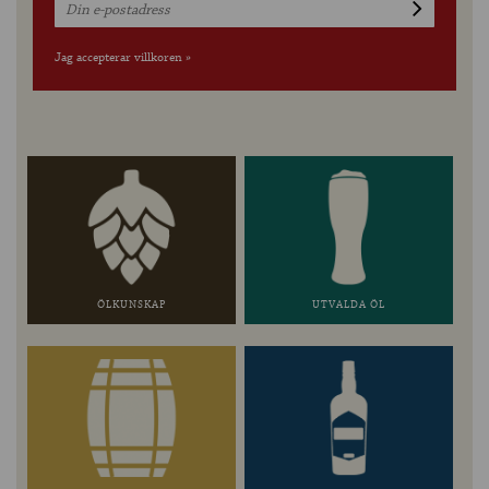
Jag accepterar villkoren »
ÖLKUNSKAP
UTVALDA ÖL