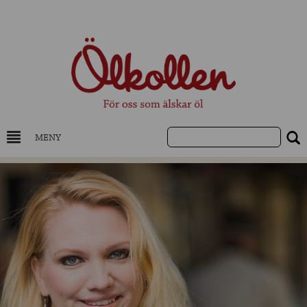
MENY
DRYCKESKUNSKAP
NYHETER
UTVALDA ÖL
UTVALDA CIDER
UTVALDA DESTILLAT