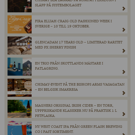
CHIMAY BLÅ LAGRAD PÅ ROMFAT I EXKLUSIVT
SLÄPP PÅ SYSTEMBOLAGET
FIRA ELIJAH CRAIG OLD FASHIONED WEEK I
SVERIGE – 10 TILL 19 OKTOBER.
GLENCADAM 17 YEARS OLD – LIMITERAD RARITET
MED PX SHERRY FINISH
EN TRIO FRÅN SKOTTLANDS MÄSTARE I
FATLAGRING.
CHIMAY-EVENT PÅ THE BISHOPS ARMS VASAGATAN
– EN BELGISK SMAKRESA
MAGNERS ORIGINAL IRISH CIDER – EN TORR,
UPPFRISKANDE KLASSIKER NU PÅ PRAKTISK 1 L
PETFLASKA.
NY WEST COAST IPA FRÅN GREEN FLASH BREWING
CO I FAST SORTIMENT.