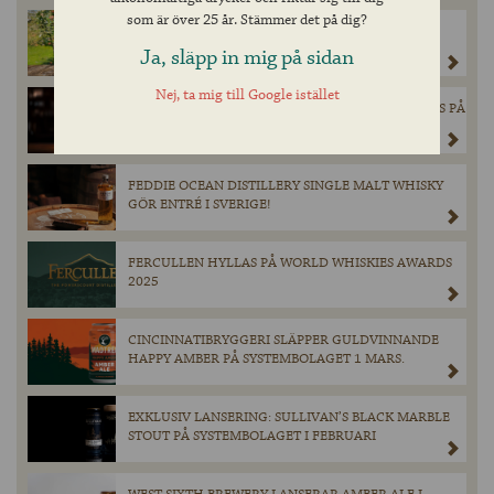
som är över 25 år. Stämmer det på dig?
MAGNERS ORIGINAL IRISH CIDER GÖR ETT
TILLFÄLLIGT BESÖK PÅ BURK I SYSTEMBOLAGETS
Ja, släpp in mig på sidan
SORTIMENT DEN 28 MARS.
Nej, ta mig till Google istället
EXKLUSIV ÖL FRÅN SCHNEIDER WEISSE LANSERAS PÅ
SYSTEMBOLAGET – ENDAST 900 FLASKOR
TILLGÄNGLIGA.
FEDDIE OCEAN DISTILLERY SINGLE MALT WHISKY
GÖR ENTRÉ I SVERIGE!
FERCULLEN HYLLAS PÅ WORLD WHISKIES AWARDS
2025
CINCINNATIBRYGGERI SLÄPPER GULDVINNANDE
HAPPY AMBER PÅ SYSTEMBOLAGET 1 MARS.
EXKLUSIV LANSERING: SULLIVAN’S BLACK MARBLE
STOUT PÅ SYSTEMBOLAGET I FEBRUARI