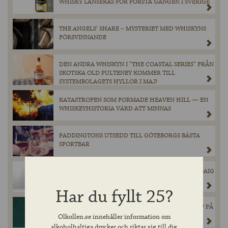
WHISKY LANSERAS FÖR FÖRSTA GÅNGEN I SVERIGE
THE ANGELS’ SHARE – MYSTERIET MED WHISKYNS
FÖRSVINNANDE
DEN ANDRA WHISKYN I ”THE COASTAL SERIES” FRÅN
SKOTSKA OLD PULTENEY KOMMER TILL
SYSTEMBOLAGETS HYLLOR I MAJ!
KATASTROFEN SOM FORMADE HEAVEN HILL — EN
WHISKEYHISTORIA VÄRD ATT MINNAS
PADDINGTONS UTSEDD TILL GÖTEBORGS BÄSTA
SPORTBAR
INNIS & GUNN’S SUCCÉSAMARBETE MED LAPHROAIG
ÄR TILLBAKA!
Har du fyllt 25?
CHIMAY GRÖN ÅTERVÄNDER I BEGRÄNSAT SLÄPP PÅ
SYSTEMBOLAGET.
Olkollen.se innehåller information om
alkoholhaltiga drycker och riktar sig till dig