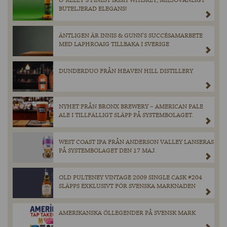
O´KELLY´S FINEST IRISH WHISKEY, MILJÖVÄNLIGT
BUTELJERAD ELEGANS!
ÄNTLIGEN ÄR INNIS & GUNN’S SUCCÉSAMARBETE
MED LAPHROAIG TILLBAKA I SVERIGE
DUNDERDUO FRÅN HEAVEN HILL DISTILLERY
NYHET FRÅN BRONX BREWERY – AMERICAN PALE
ALE I TILLFÄLLIGT SLÄPP PÅ SYSTEMBOLAGET.
WEST COAST IPA FRÅN ANDERSON VALLEY LANSERAS
PÅ SYSTEMBOLAGET DEN 17 MAJ.
OLD PULTENEY VINTAGE 2009 SINGLE CASK #204
SLÄPPS EXKLUSIVT FÖR SVENSKA MARKNADEN
AMERIKANSKA ÖLLEGENDER PÅ SVENSK MARK