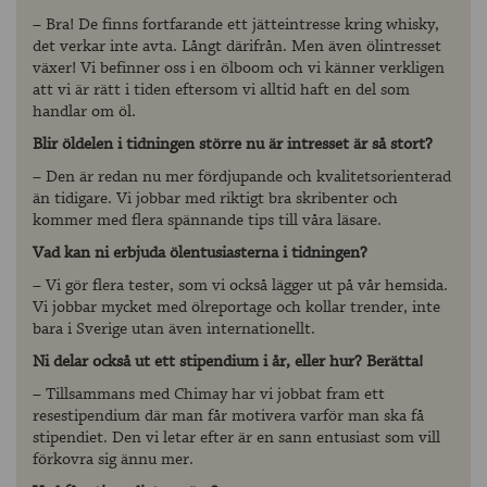
– Bra! De finns fortfarande ett jätteintresse kring whisky,
det verkar inte avta. Långt därifrån. Men även ölintresset
växer! Vi befinner oss i en ölboom och vi känner verkligen
att vi är rätt i tiden eftersom vi alltid haft en del som
handlar om öl.
Blir öldelen i tidningen större nu är intresset är så stort?
– Den är redan nu mer fördjupande och kvalitetsorienterad
än tidigare. Vi jobbar med riktigt bra skribenter och
kommer med flera spännande tips till våra läsare.
Vad kan ni erbjuda ölentusiasterna i tidningen?
– Vi gör flera tester, som vi också lägger ut på vår hemsida.
Vi jobbar mycket med ölreportage och kollar trender, inte
bara i Sverige utan även internationellt.
Ni delar också ut ett stipendium i år, eller hur? Berätta!
– Tillsammans med Chimay har vi jobbat fram ett
resestipendium där man får motivera varför man ska få
stipendiet. Den vi letar efter är en sann entusiast som vill
förkovra sig ännu mer.