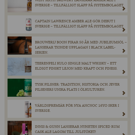
WEST SIXTH BREWERY LANSERAR AMBER ALE I
SVERIGE – TILLFÄLLIGT SLÄPP PÅ SYSTEMBOLAGET.
CAPTAIN LAWRENCE AMBER ALE GÖR DEBUT I
SVERIGE – TILLFÄLLIGT SLÄPP PÅ SYSTEMBOLAGET.
BROUWERIJ BOON FIRAR 50 ÅR MED JUBILEUMSÖL –
LANSERAR TIONDE UPPLAGAN I BLACK LABEL-
SERIEN.
TEERENPELI KULO SINGLE MALT WHISKY – ETT
ELDIGT FINSKT LEJON MED KRAFT OCH FINESS.
TYSK PILSNER: TRADITION, HISTORIA OCH JEVER
PILSENERS UNIKA PLATS I ÖLKULTUREN.
VÄRLDSPREMIÄR FÖR NYA ANCNOC 16YO SKER I
SVERIGE.
INNIS & GUNN LANSERAR NYHETEN SPICED RUM
CASK ALE LAGOM TILL JULSTÖKET!