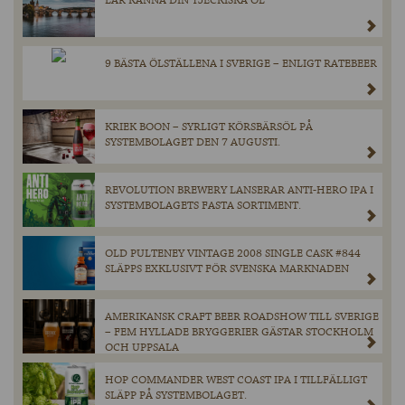
LÄR KÄNNA DIN TJECKISKA ÖL
9 BÄSTA ÖLSTÄLLENA I SVERIGE – ENLIGT RATEBEER
KRIEK BOON – SYRLIGT KÖRSBÄRSÖL PÅ
SYSTEMBOLAGET DEN 7 AUGUSTI.
REVOLUTION BREWERY LANSERAR ANTI-HERO IPA I
SYSTEMBOLAGETS FASTA SORTIMENT.
OLD PULTENEY VINTAGE 2008 SINGLE CASK #844
SLÄPPS EXKLUSIVT FÖR SVENSKA MARKNADEN
AMERIKANSK CRAFT BEER ROADSHOW TILL SVERIGE
– FEM HYLLADE BRYGGERIER GÄSTAR STOCKHOLM
OCH UPPSALA
HOP COMMANDER WEST COAST IPA I TILLFÄLLIGT
SLÄPP PÅ SYSTEMBOLAGET.