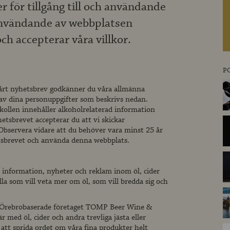
er för tillgång till och användande
användande av webbplatsen
h accepterar våra villkor.
P
vårt nyhetsbrev godkänner du våra allmänna
 av dina personuppgifter som beskrivs nedan.
ollen innehåller alkoholrelaterad information
etsbrevet accepterar du att vi skickar
 Observera vidare att du behöver vara minst 25 år
tsbrevet och använda denna webbplats.
 information, nyheter och reklam inom öl, cider
lla som vill veta mer om öl, som vill bredda sig och
et Örebrobaserade företaget TOMP Beer Wine &
r med öl, cider och andra trevliga jästa eller
r att sprida ordet om våra fina produkter helt