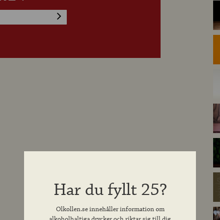
Har du fyllt 25?
Olkollen.se innehåller information om
alkoholhaltiga drycker och riktar sig till dig