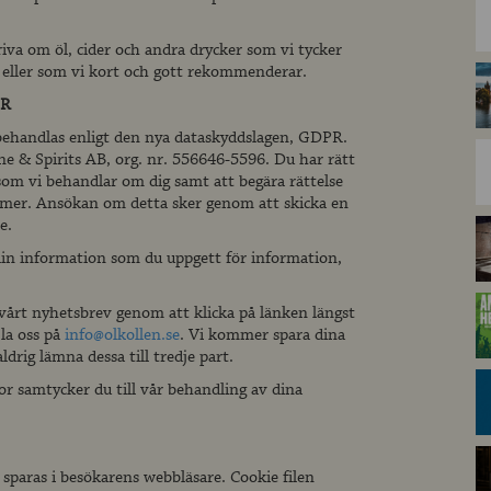
a om öl, cider och andra drycker som vi tycker
er eller som vi kort och gott rekommenderar.
PR
ehandlas enligt den nya dataskyddslagen, GDPR.
e & Spirits AB, org. nr. 556646-5596. Du har rätt
som vi behandlar om dig samt att begära rättelse
mmer. Ansökan om detta sker genom att skicka en
e.
n information som du uppgett för information,
årt nyhetsbrev genom att klicka på länken längst
la oss på
info@olkollen.se
. Vi kommer spara dina
drig lämna dessa till tredje part.
r samtycker du till vår behandling av dina
.
 sparas i besökarens webbläsare. Cookie filen