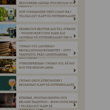
BRYGGERIER GÄSTAR STOCKHOLM OCH
UPPSALA
HOP COMMANDER WEST COAST IPA I
TILLFÄLLIGT SLÄPP PÅ SYSTEMBOLAGET.
PRISBELÖNT BRITTISK ALE TILL SVERIGE
– WOODFORDE’S NOG DARK ALE
LANSERAS PÅ SYSTEMBOLAGET DEN 8
MAJ.
CHIMAY GUL LANSERAS I
BESTÄLLNINGSSORTIMENTET – NYTT
TRAPPISTÖL FRÅN LEGENDARISKA
BRYGGERIET
SVERIGEPREMIÄR: CHIMAY GUL PÅ FAT
HOS THE BISHOPS ARMS
CHIMAY GRÖN ÅTERVÄNDER I
BEGRÄNSAT SLÄPP PÅ SYSTEMBOLAGET
KÖRSBÄR, SPONTANJÄSNING OCH
BELGISK TRADITION – BOON OUDE KRIEK
I TILLFÄLLIGT SLÄPP PÅ