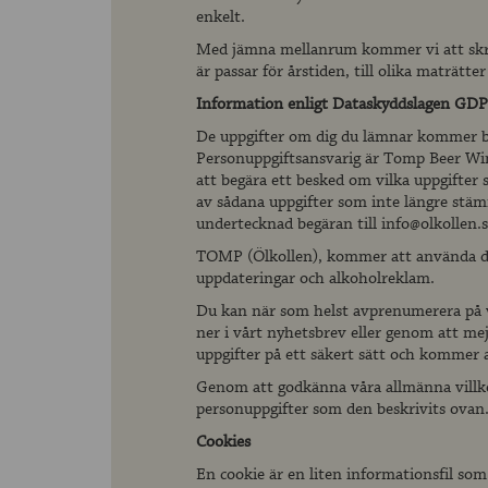
enkelt.
Med jämna mellanrum kommer vi att skriv
är passar för årstiden, till olika maträtt
Information enligt Dataskyddslagen GD
De uppgifter om dig du lämnar kommer b
Personuppgiftsansvarig är Tomp Beer Win
att begära ett besked om vilka uppgifter 
av sådana uppgifter som inte längre stä
undertecknad begäran till info@olkollen.s
TOMP (Ölkollen), kommer att använda di
uppdateringar och alkoholreklam.
Du kan när som helst avprenumerera på v
ner i vårt nyhetsbrev eller genom att mej
uppgifter på ett säkert sätt och kommer al
Genom att godkänna våra allmänna villko
personuppgifter som den beskrivits ovan
Cookies
En cookie är en liten informationsfil som