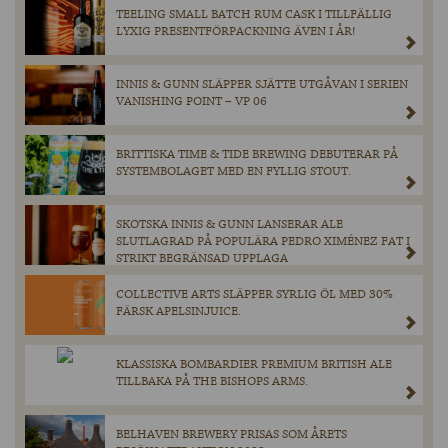
TEELING SMALL BATCH RUM CASK I TILLFÄLLIG
LYXIG PRESENTFÖRPACKNING ÄVEN I ÅR!
INNIS & GUNN SLÄPPER SJÄTTE UTGÅVAN I SERIEN
VANISHING POINT – VP 06
BRITTISKA TIME & TIDE BREWING DEBUTERAR PÅ
SYSTEMBOLAGET MED EN FYLLIG STOUT.
SKOTSKA INNIS & GUNN LANSERAR ALE
SLUTLAGRAD PÅ POPULÄRA PEDRO XIMÉNEZ FAT I
STRIKT BEGRÄNSAD UPPLAGA
COLLECTIVE ARTS SLÄPPER SYRLIG ÖL MED 30%
FÄRSK APELSINJUICE.
KLASSISKA BOMBARDIER PREMIUM BRITISH ALE
TILLBAKA PÅ THE BISHOPS ARMS.
BELHAVEN BREWERY PRISAS SOM ÅRETS