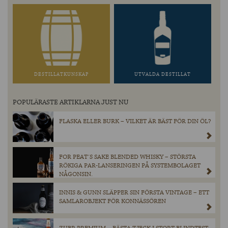
DESTILLATKUNSKAP
UTVALDA DESTILLAT
POPULÄRASTE ARTIKLARNA JUST NU
FLASKA ELLER BURK – VILKET ÄR BÄST FÖR DIN ÖL?
FOR PEAT´S SAKE BLENDED WHISKY – STÖRSTA
RÖKIGA PAR-LANSERINGEN PÅ SYSTEMBOLAGET
NÅGONSIN.
INNIS & GUNN SLÄPPER SIN FÖRSTA VINTAGE – ETT
SAMLAROBJEKT FÖR KONNÄSSÖREN