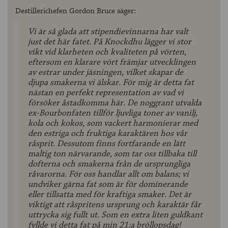
Destillerichefen Gordon Bruce säger:
Vi är så glada att stipendievinnarna har valt
just det här fatet. På Knockdhu lägger vi stor
vikt vid klarheten och kvaliteten på vörten,
eftersom en klarare vört främjar utvecklingen
av estrar under jäsningen, vilket skapar de
djupa smakerna vi älskar. För mig är detta fat
nästan en perfekt representation av vad vi
försöker åstadkomma här. De noggrant utvalda
ex-Bourbonfaten tillför ljuvliga toner av vanilj,
kola och kokos, som vackert harmonierar med
den estriga och fruktiga karaktären hos vår
råsprit. Dessutom finns fortfarande en lätt
maltig ton närvarande, som tar oss tillbaka till
dofterna och smakerna från de ursprungliga
råvarorna. För oss handlar allt om balans; vi
undviker gärna fat som är för dominerande
eller tillsatta med för kraftiga smaker. Det är
viktigt att råspritens ursprung och karaktär får
uttrycka sig fullt ut. Som en extra liten guldkant
fyllde vi detta fat på min 21:a bröllopsdag!