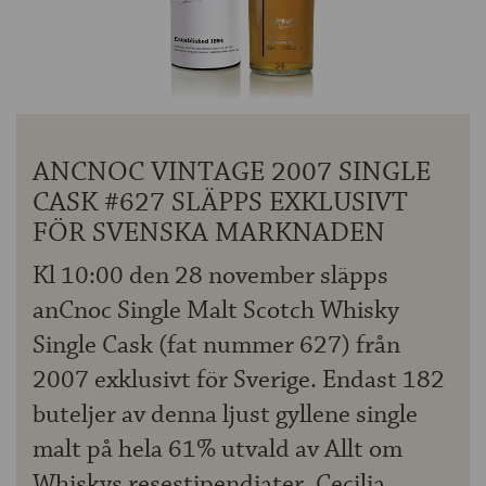
OM ÖLKOLLEN
KONTAKTA OSS
NYHETSBREV
ANCNOC VINTAGE 2007 SINGLE
CASK #627 SLÄPPS EXKLUSIVT
FÖR SVENSKA MARKNADEN
Kl 10:00 den 28 november släpps
anCnoc Single Malt Scotch Whisky
Single Cask (fat nummer 627) från
2007 exklusivt för Sverige. Endast 182
buteljer av denna ljust gyllene single
malt på hela 61% utvald av Allt om
Whiskys resestipendiater, Cecilia