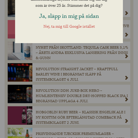
OLD MASTER HEN – EN MÄSTERLIGT BRYGGD
som är över 25 år. Stämmer det på dig?
BRITTISK ALE SLÄPPS PÅ SYSTEMBOLAGET 4 JULI.
Ja, släpp in mig på sidan
NY SMAKEXPLOSION TILL SOMMAREN – COLLECTIVE
Nej, ta mig till Google istället
ARTS STRAWBERRY LEMONADE SLÄPPS PÅ
SYSTEMBOLAGET 4 JULI.
NYHET FRÅN SKOTTLAND: TEQUILA CASK BEER 5,1%
– ÅRETS ANDRA EXKLUSIVA LANSERING FRÅN INNIS
& GUNN
REVOLUTION STRAIGHT JACKET – KRAFTFULL
BARLEY WINE I BEGRÄNSAT SLÄPP PÅ
SYSTEMBOLAGET 4 JULI.
REVOLUTION DDH JUKE-BOX HERO –
HUMLEINTENSIV DOUBLE DRY-HOPPED BLACK IPA I
BEGRÄNSAD UPPLAGA 4 JULI.
HOBGOBLIN RUBY BEER – KLASSISK ENGELSK ALE I
NY KOSTYM GÖR EFTERLÄNGTAD COMEBACK PÅ
SYSTEMBOLAGET 2 JUNI.
PRISVINNANDE TJECKISK PREMIUMLAGER –