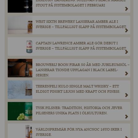
EXKLUSIV LANSERING: SULLIVAN’S BLACK MARBLE
STOUT PÅ SYSTEMBOLAGET I FEBRUARI
WEST SIXTH BREWERY LANSERAR AMBER ALE I
SVERIGE – TILLFÄLLIGT SLÄPP PÅ SYSTEMBOLAGET.
CAPTAIN LAWRENCE AMBER ALE GÖR DEBUT I
SVERIGE – TILLFÄLLIGT SLÄPP PÅ SYSTEMBOLAGET.
BROUWERIJ BOON FIRAR 50 ÅR MED JUBILEUMSÖL –
LANSERAR TIONDE UPPLAGAN I BLACK LABEL-
SERIEN.
TEERENPELI KULO SINGLE MALT WHISKY – ETT
ELDIGT FINSKT LEJON MED KRAFT OCH FINESS.
TYSK PILSNER: TRADITION, HISTORIA OCH JEVER
PILSENERS UNIKA PLATS I ÖLKULTUREN.
VÄRLDSPREMIÄR FÖR NYA ANCNOC 16YO SKER I
SVERIGE.