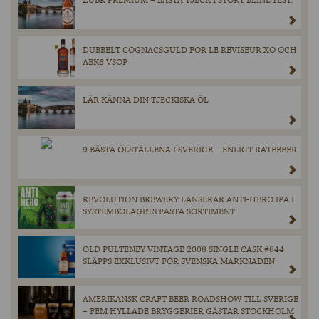
ZUBR PREMIUM – BÄSTA TJECK I STORT BLINDTEST.
DUBBELT COGNACSGULD FÖR LE REVISEUR XO OCH
ABK6 VSOP
LÄR KÄNNA DIN TJECKISKA ÖL
9 BÄSTA ÖLSTÄLLENA I SVERIGE – ENLIGT RATEBEER
REVOLUTION BREWERY LANSERAR ANTI-HERO IPA I
SYSTEMBOLAGETS FASTA SORTIMENT.
OLD PULTENEY VINTAGE 2008 SINGLE CASK #844
SLÄPPS EXKLUSIVT FÖR SVENSKA MARKNADEN
AMERIKANSK CRAFT BEER ROADSHOW TILL SVERIGE
– FEM HYLLADE BRYGGERIER GÄSTAR STOCKHOLM