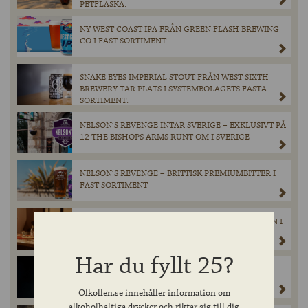
PETFLASKA.
NY WEST COAST IPA FRÅN GREEN FLASH BREWING
CO I FAST SORTIMENT.
SNAKE EYES IMPERIAL STOUT FRÅN WEST SIXTH
BREWERY TAR PLATS I SYSTEMBOLAGETS FASTA
SORTIMENT.
NELSON’S REVENGE INTAR SVERIGE – EXKLUSIVT PÅ
12 THE BISHOPS ARMS RUNT OM I SVERIGE
NELSON’S REVENGE – BRITTISK PREMIUMBITTER I
FAST SORTIMENT
EN TRIPPEL TEQUILA FRÅN LUNAZUL – ÄNTLIGEN I
SVERIGE!
Har du fyllt 25?
EXKLUSIV LANSERING FRÅN HEAVEN HILL: 300
FLASKOR ELIJAH CRAIG BARREL PROOF TILL
Olkollen.se innehåller information om
SVERIGE
alkoholhaltiga drycker och riktar sig till dig