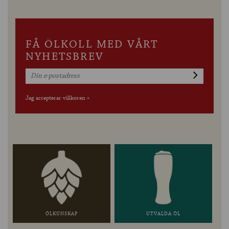
FÅ ÖLKOLL MED VÅRT
NYHETSBREV
Jag accepterar villkoren »
ÖLKUNSKAP
UTVALDA ÖL