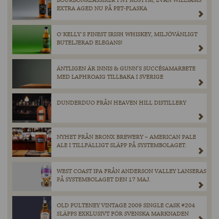
BOURBONKLASSIKER I NY KOSTYM, EVAN WILLIAMS
EXTRA AGED NU PÅ PET-FLASKA
O´KELLY´S FINEST IRISH WHISKEY, MILJÖVÄNLIGT
BUTELJERAD ELEGANS!
ÄNTLIGEN ÄR INNIS & GUNN’S SUCCÉSAMARBETE
MED LAPHROAIG TILLBAKA I SVERIGE
DUNDERDUO FRÅN HEAVEN HILL DISTILLERY
NYHET FRÅN BRONX BREWERY – AMERICAN PALE
ALE I TILLFÄLLIGT SLÄPP PÅ SYSTEMBOLAGET.
WEST COAST IPA FRÅN ANDERSON VALLEY LANSERAS
PÅ SYSTEMBOLAGET DEN 17 MAJ.
OLD PULTENEY VINTAGE 2009 SINGLE CASK #204
SLÄPPS EXKLUSIVT FÖR SVENSKA MARKNADEN