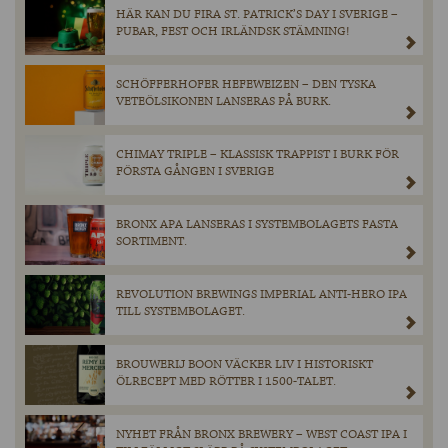
HÄR KAN DU FIRA ST. PATRICK’S DAY I SVERIGE –
PUBAR, FEST OCH IRLÄNDSK STÄMNING!
SCHÖFFERHOFER HEFEWEIZEN – DEN TYSKA
VETEÖLSIKONEN LANSERAS PÅ BURK.
CHIMAY TRIPLE – KLASSISK TRAPPIST I BURK FÖR
FÖRSTA GÅNGEN I SVERIGE
BRONX APA LANSERAS I SYSTEMBOLAGETS FASTA
SORTIMENT.
REVOLUTION BREWINGS IMPERIAL ANTI-HERO IPA
TILL SYSTEMBOLAGET.
BROUWERIJ BOON VÄCKER LIV I HISTORISKT
ÖLRECEPT MED RÖTTER I 1500-TALET.
NYHET FRÅN BRONX BREWERY – WEST COAST IPA I