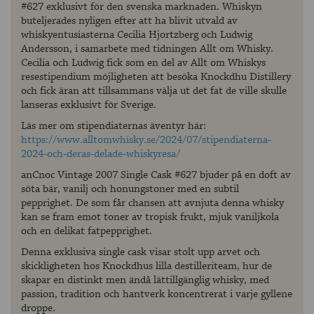
#627 exklusivt för den svenska marknaden. Whiskyn
buteljerades nyligen efter att ha blivit utvald av
whiskyentusiasterna Cecilia Hjortzberg och Ludwig
Andersson, i samarbete med tidningen Allt om Whisky.
Cecilia och Ludwig fick som en del av Allt om Whiskys
resestipendium möjligheten att besöka Knockdhu Distillery
och fick äran att tillsammans välja ut det fat de ville skulle
lanseras exklusivt för Sverige.
Läs mer om stipendiaternas äventyr här:
https://www.alltomwhisky.se/2024/07/stipendiaterna-
2024-och-deras-delade-whiskyresa/
anCnoc Vintage 2007 Single Cask #627 bjuder på en doft av
söta bär, vanilj och honungstoner med en subtil
pepprighet. De som får chansen att avnjuta denna whisky
kan se fram emot toner av tropisk frukt, mjuk vaniljkola
och en delikat fatpepprighet.
Denna exklusiva single cask visar stolt upp arvet och
skickligheten hos Knockdhus lilla destilleriteam, hur de
skapar en distinkt men ändå lättillgänglig whisky, med
passion, tradition och hantverk koncentrerat i varje gyllene
droppe.