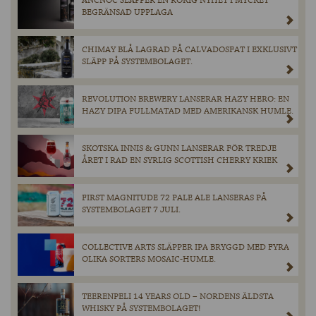
ANCNOC SLÄPPER EN RÖKIG NYHET I MYCKET
BEGRÄNSAD UPPLAGA
CHIMAY BLÅ LAGRAD PÅ CALVADOSFAT I EXKLUSIVT
SLÄPP PÅ SYSTEMBOLAGET.
REVOLUTION BREWERY LANSERAR HAZY HERO: EN
HAZY DIPA FULLMATAD MED AMERIKANSK HUMLE.
SKOTSKA INNIS & GUNN LANSERAR FÖR TREDJE
ÅRET I RAD EN SYRLIG SCOTTISH CHERRY KRIEK
FIRST MAGNITUDE 72 PALE ALE LANSERAS PÅ
SYSTEMBOLAGET 7 JULI.
COLLECTIVE ARTS SLÄPPER IPA BRYGGD MED FYRA
OLIKA SORTERS MOSAIC-HUMLE.
TEERENPELI 14 YEARS OLD – NORDENS ÄLDSTA
WHISKY PÅ SYSTEMBOLAGET!