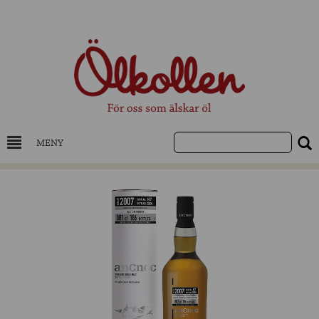
MENY
DRYCKESKUNSKAP
NYHETER
UTVALDA ÖL
UTVALDA CIDER
UTVALDA DESTILLAT