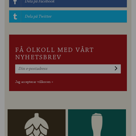
Dela på Facebook
Dela på Twitter
FÅ ÖLKOLL MED VÅRT
NYHETSBREV
Jag accepterar villkoren »