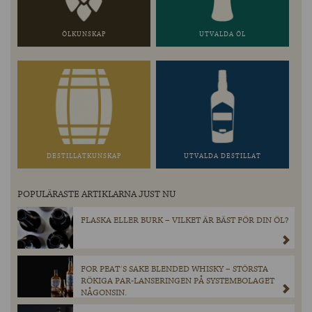
ÖLKUNSKAP
UTVALDA ÖL
DESTILLATKUNSKAP
UTVALDA DESTILLAT
POPULÄRASTE ARTIKLARNA JUST NU
FLASKA ELLER BURK – VILKET ÄR BÄST FÖR DIN ÖL?
FOR PEAT´S SAKE BLENDED WHISKY – STÖRSTA
RÖKIGA PAR-LANSERINGEN PÅ SYSTEMBOLAGET
NÅGONSIN.