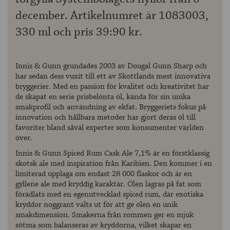
december. Artikelnumret är 1083003,
330 ml och pris 39:90 kr.
Innis & Gunn grundades 2003 av Dougal Gunn Sharp och
har sedan dess vuxit till ett av Skottlands mest innovativa
bryggerier. Med en passion för kvalitet och kreativitet har
de skapat en serie prisbelönta öl, kända för sin unika
smakprofil och användning av ekfat. Bryggeriets fokus på
innovation och hållbara metoder har gjort deras öl till
favoriter bland såväl experter som konsumenter världen
över.
Innis & Gunn Spiced Rum Cask Ale 7,1% är en förstklassig
skotsk ale med inspiration från Karibien. Den kommer i en
limiterad upplaga om endast 28 000 flaskor och är en
gyllene ale med kryddig karaktär. Ölen lagras på fat som
förädlats med en egenutvecklad spiced rum, där exotiska
kryddor noggrant valts ut för att ge ölen en unik
smakdimension. Smakerna från rommen ger en mjuk
sötma som balanseras av kryddorna, vilket skapar en