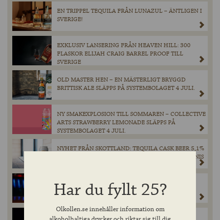
EN TRIPPEL TEQUILA FRÅN LUNAZUL – ÄNTLIGEN I
SVERIGE!
EXKLUSIV LANSERING FRÅN HEAVEN HILL: 300
FLASKOR ELIJAH CRAIG BARREL PROOF TILL
SVERIGE
OLD MASTER HEN – EN MÄSTERLIGT BRYGGD
BRITTISK ALE SLÄPPS PÅ SYSTEMBOLAGET 4 JULI.
NY SMAKEXPLOSION TILL SOMMAREN – COLLECTIVE
ARTS STRAWBERRY LEMONADE SLÄPPS PÅ
SYSTEMBOLAGET 4 JULI.
NYHET FRÅN SKOTTLAND: TEQUILA CASK BEER 5,1%
– ÅRETS ANDRA EXKLUSIVA LANSERING FRÅN INNIS
& GUNN
REVOLUTION STRAIGHT JACKET – KRAFTFULL
Har du fyllt 25?
BARLEY WINE I BEGRÄNSAT SLÄPP PÅ
SYSTEMBOLAGET 4 JULI.
Olkollen.se innehåller information om
REVOLUTION DDH JUKE-BOX HERO –
alkoholhaltiga drycker och riktar sig till dig