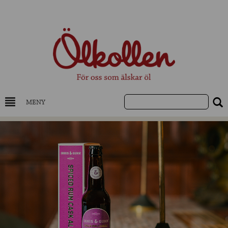
MENY
DRYCKESKUNSKAP
NYHETER
UTVALDA ÖL
UTVALDA CIDER
UTVALDA DESTILLAT