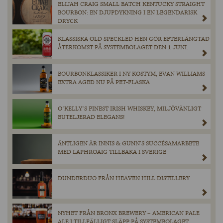
ELIJAH CRAIG SMALL BATCH KENTUCKY STRAIGHT
BOURBON: EN DJUPDYKNING I EN LEGENDARISK
DRYCK
KLASSISKA OLD SPECKLED HEN GÖR EFTERLÄNGTAD
ÅTERKOMST PÅ SYSTEMBOLAGET DEN 1 JUNI.
BOURBONKLASSIKER I NY KOSTYM, EVAN WILLIAMS
EXTRA AGED NU PÅ PET-FLASKA
O´KELLY´S FINEST IRISH WHISKEY, MILJÖVÄNLIGT
BUTELJERAD ELEGANS!
ÄNTLIGEN ÄR INNIS & GUNN’S SUCCÉSAMARBETE
MED LAPHROAIG TILLBAKA I SVERIGE
DUNDERDUO FRÅN HEAVEN HILL DISTILLERY
NYHET FRÅN BRONX BREWERY – AMERICAN PALE
ALE I TILLFÄLLIGT SLÄPP PÅ SYSTEMBOLAGET.