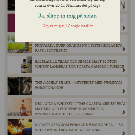
HUMLEINTENSIV DOUBLE DRY-HOPPED BLACK IPA I
som är över 25 år. Stämmer det på dig?
BEGRÄNSAD UPPLAGA 4 JULI.
Ja, släpp in mig på sidan
HOBGOBLIN RUBY BEER – KLASSISK ENGELSK ALE I
NY KOSTYM GÖR EFTERLÄNGTAD COMEBACK PÅ
Nej, ta mig till Google istället
SYSTEMBOLAGET 2 JUNI.
PRISVINNANDE TJECKISK PREMIUMLAGER –
PRISVÄRDA ZUBR GRADUS NU I SYSTEMBOLAGETS
FASTA SORTIMENT.
BALBLAIR 12 YEARS OLD SINGLE MALT SCOTCH
WHISKY LANSERAS FÖR FÖRSTA GÅNGEN I SVERIGE
THE ANGELS’ SHARE – MYSTERIET MED WHISKYNS
FÖRSVINNANDE
DEN ANDRA WHISKYN I ”THE COASTAL SERIES” FRÅN
SKOTSKA OLD PULTENEY KOMMER TILL
SYSTEMBOLAGETS HYLLOR I MAJ!
KATASTROFEN SOM FORMADE HEAVEN HILL — EN
WHISKEYHISTORIA VÄRD ATT MINNAS