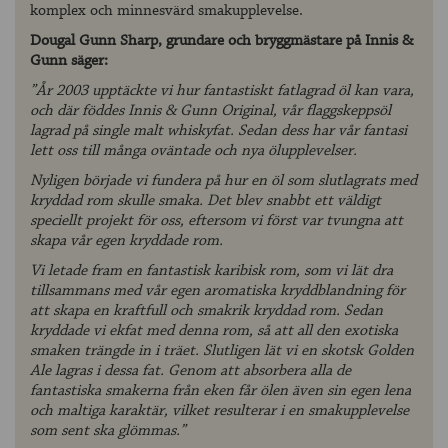
komplex och minnesvärd smakupplevelse.
Dougal Gunn Sharp, grundare och bryggmästare på Innis &
Gunn säger:
”År 2003 upptäckte vi hur fantastiskt fatlagrad öl kan vara,
och där föddes Innis & Gunn Original, vår flaggskeppsöl
lagrad på single malt whiskyfat. Sedan dess har vår fantasi
lett oss till många oväntade och nya ölupplevelser.
Nyligen började vi fundera på hur en öl som slutlagrats med
kryddad rom skulle smaka. Det blev snabbt ett väldigt
speciellt projekt för oss, eftersom vi först var tvungna att
skapa vår egen kryddade rom.
Vi letade fram en fantastisk karibisk rom, som vi lät dra
tillsammans med vår egen aromatiska kryddblandning för
att skapa en kraftfull och smakrik kryddad rom. Sedan
kryddade vi ekfat med denna rom, så att all den exotiska
smaken trängde in i träet. Slutligen lät vi en skotsk Golden
Ale lagras i dessa fat. Genom att absorbera alla de
fantastiska smakerna från eken får ölen även sin egen lena
och maltiga karaktär, vilket resulterar i en smakupplevelse
som sent ska glömmas.”