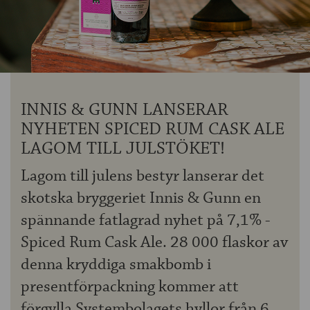
OM ÖLKOLLEN
KONTAKTA OSS
NYHETSBREV
INNIS & GUNN LANSERAR
NYHETEN SPICED RUM CASK ALE
LAGOM TILL JULSTÖKET!
Lagom till julens bestyr lanserar det
skotska bryggeriet Innis & Gunn en
spännande fatlagrad nyhet på 7,1% -
Spiced Rum Cask Ale. 28 000 flaskor av
denna kryddiga smakbomb i
presentförpackning kommer att
förgylla Systembolagets hyllor från 6