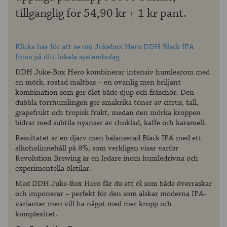
tillgänglig för 54,90 kr + 1 kr pant.
Klicka här för att se om Jukebox Hero DDH Black IPA
finns på ditt lokala systembolag.
DDH Juke-Box Hero kombinerar intensiv humlearom med
en mörk, rostad maltbas – en ovanlig men briljant
kombination som ger ölet både djup och fräschör. Den
dubbla torrhumlingen ger smakrika toner av citrus, tall,
grapefrukt och tropisk frukt, medan den mörka kroppen
bidrar med subtila nyanser av choklad, kaffe och karamell.
Resultatet är en djärv men balanserad Black IPA med ett
alkoholinnehåll på 8%, som verkligen visar varför
Revolution Brewing är en ledare inom humledrivna och
experimentella ölstilar.
Med DDH Juke-Box Hero får du ett öl som både överraskar
och imponerar – perfekt för den som älskar moderna IPA-
varianter men vill ha något med mer kropp och
komplexitet.