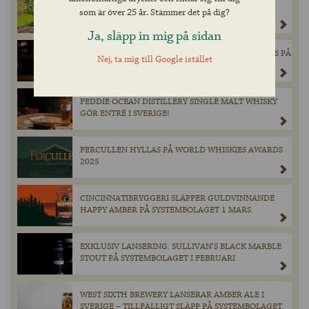
MAGNERS ORIGINAL IRISH CIDER GÖR ETT
som är över 25 år. Stämmer det på dig?
TILLFÄLLIGT BESÖK PÅ BURK I SYSTEMBOLAGETS
SORTIMENT DEN 28 MARS.
Ja, släpp in mig på sidan
EXKLUSIV ÖL FRÅN SCHNEIDER WEISSE LANSERAS PÅ
Nej, ta mig till Google istället
SYSTEMBOLAGET – ENDAST 900 FLASKOR
TILLGÄNGLIGA.
FEDDIE OCEAN DISTILLERY SINGLE MALT WHISKY
GÖR ENTRÉ I SVERIGE!
FERCULLEN HYLLAS PÅ WORLD WHISKIES AWARDS
2025
CINCINNATIBRYGGERI SLÄPPER GULDVINNANDE
HAPPY AMBER PÅ SYSTEMBOLAGET 1 MARS.
EXKLUSIV LANSERING: SULLIVAN’S BLACK MARBLE
STOUT PÅ SYSTEMBOLAGET I FEBRUARI
WEST SIXTH BREWERY LANSERAR AMBER ALE I
SVERIGE – TILLFÄLLIGT SLÄPP PÅ SYSTEMBOLAGET.