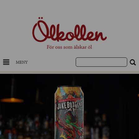
MENY
DRYCKESKUNSKAP
NYHETER
UTVALDA ÖL
UTVALDA CIDER
UTVALDA DESTILLAT