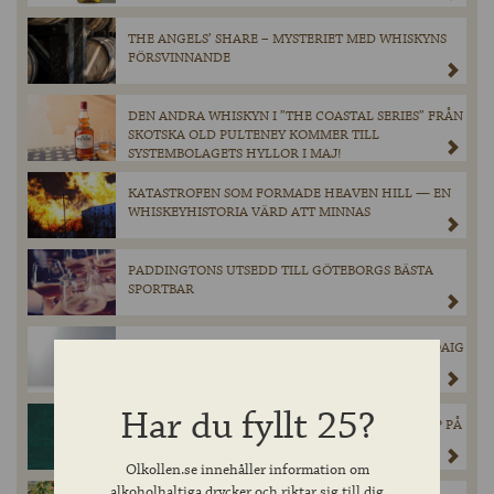
THE ANGELS’ SHARE – MYSTERIET MED WHISKYNS
FÖRSVINNANDE
DEN ANDRA WHISKYN I ”THE COASTAL SERIES” FRÅN
SKOTSKA OLD PULTENEY KOMMER TILL
SYSTEMBOLAGETS HYLLOR I MAJ!
KATASTROFEN SOM FORMADE HEAVEN HILL — EN
WHISKEYHISTORIA VÄRD ATT MINNAS
PADDINGTONS UTSEDD TILL GÖTEBORGS BÄSTA
SPORTBAR
INNIS & GUNN’S SUCCÉSAMARBETE MED LAPHROAIG
ÄR TILLBAKA!
Har du fyllt 25?
CHIMAY GRÖN ÅTERVÄNDER I BEGRÄNSAT SLÄPP PÅ
SYSTEMBOLAGET.
Olkollen.se innehåller information om
alkoholhaltiga drycker och riktar sig till dig