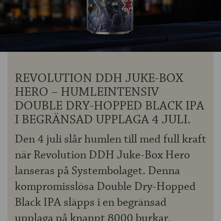
OM ÖLKOLLEN
KONTAKTA OSS
NYHETSBREV
REVOLUTION DDH JUKE-BOX
HERO – HUMLEINTENSIV
DOUBLE DRY-HOPPED BLACK IPA
I BEGRÄNSAD UPPLAGA 4 JULI.
Den 4 juli slår humlen till med full kraft
när Revolution DDH Juke-Box Hero
lanseras på Systembolaget. Denna
kompromisslösa Double Dry-Hopped
Black IPA släpps i en begränsad
upplaga på knappt 8000 burkar,