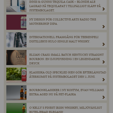
INNIS & GUNNS TEQUILA CASK – BLONDE ALE
LAGRAD PÅ TEQUILAFAT I TILLFÄLLIGT SLÄPP PÅ
SYSTEMBOLAGET.
NY DESIGN FÖR COLLECTIVE ARTS RADIO THE
MOTHERSHIP DIPA.
INTERNATIONELL FRAMGÅNG FÖR TEERENPELI
DISTILLERYS KULO SINGLE MALT WHISKY.
ELIJAH CRAIG SMALL BATCH KENTUCKY STRAIGHT
BOURBON: EN DJUPDYKNING I EN LEGENDARISK
DRYCK
KLASSISKA OLD SPECKLED HEN GÖR EFTERLÄNGTAD
ÅTERKOMST PÅ SYSTEMBOLAGET DEN 1 JUNI.
BOURBONKLASSIKER I NY KOSTYM, EVAN WILLIAMS
EXTRA AGED NU PÅ PET-FLASKA
O´KELLY´S FINEST IRISH WHISKEY, MILJÖVÄNLIGT
BUTELJERAD ELEGANS!