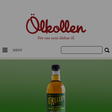
MENY
DRYCKESKUNSKAP
NYHETER
UTVALDA ÖL
UTVALDA CIDER
UTVALDA DESTILLAT