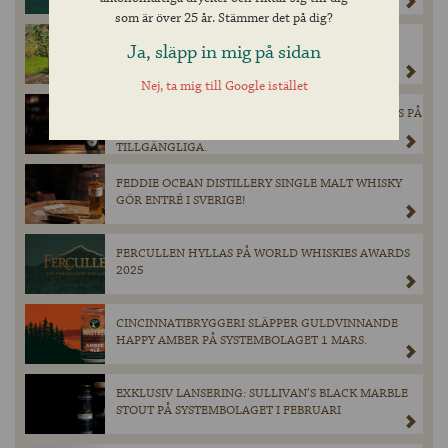
som är över 25 år. Stämmer det på dig?
MAGNERS ORIGINAL IRISH CIDER GÖR ETT
Ja, släpp in mig på sidan
TILLFÄLLIGT BESÖK PÅ BURK I SYSTEMBOLAGETS
SORTIMENT DEN 28 MARS.
Nej, ta mig till Google istället
EXKLUSIV ÖL FRÅN SCHNEIDER WEISSE LANSERAS PÅ
SYSTEMBOLAGET – ENDAST 900 FLASKOR
TILLGÄNGLIGA.
FEDDIE OCEAN DISTILLERY SINGLE MALT WHISKY
GÖR ENTRÉ I SVERIGE!
FERCULLEN HYLLAS PÅ WORLD WHISKIES AWARDS
2025
CINCINNATIBRYGGERI SLÄPPER GULDVINNANDE
HAPPY AMBER PÅ SYSTEMBOLAGET 1 MARS.
EXKLUSIV LANSERING: SULLIVAN’S BLACK MARBLE
STOUT PÅ SYSTEMBOLAGET I FEBRUARI