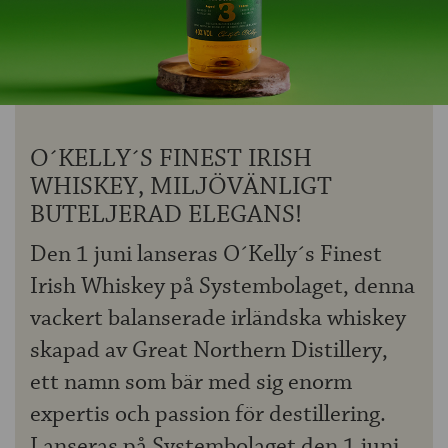
OM ÖLKOLLEN
KONTAKTA OSS
NYHETSBREV
O´KELLY´S FINEST IRISH
WHISKEY, MILJÖVÄNLIGT
BUTELJERAD ELEGANS!
Den 1 juni lanseras O´Kelly´s Finest
Irish Whiskey på Systembolaget, denna
vackert balanserade irländska whiskey
skapad av Great Northern Distillery,
ett namn som bär med sig enorm
expertis och passion för destillering.
Lanseras på Systembolaget den 1 juni