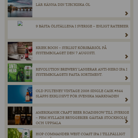
LÄR KÄNNA DIN TJECKISKA ÖL
9 BÄSTA ÖLSTÄLLENA I SVERIGE – ENLIGT RATEBEER
KRIEK BOON – SYRLIGT KÖRSBÄRSÖL PÅ
SYSTEMBOLAGET DEN 7 AUGUSTI.
REVOLUTION BREWERY LANSERAR ANTI-HERO IPA I
SYSTEMBOLAGETS FASTA SORTIMENT.
OLD PULTENEY VINTAGE 2008 SINGLE CASK #844
SLÄPPS EXKLUSIVT FÖR SVENSKA MARKNADEN
AMERIKANSK CRAFT BEER ROADSHOW TILL SVERIGE
– FEM HYLLADE BRYGGERIER GÄSTAR STOCKHOLM
OCH UPPSALA
HOP COMMANDER WEST COAST IPA I TILLFÄLLIGT