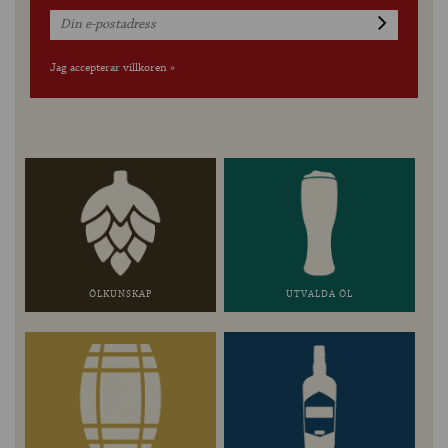
Jag accepterar villkoren »
ÖLKUNSKAP
UTVALDA ÖL