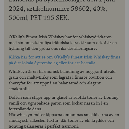
2024, artikelnummer 58602, 40%,
500ml, PET 195 SEK.
O’Kelly’s Finest Irish Whiskey hänför whiskeydrickaren
med sin omisskännliga irländska karaktär som också är en
hyllning till den gröna öns rika destilleringsarv.
Klicka här för att se om O’Kelly’s Finest Irish Whiskey finns
på ditt lokala Systembolag eller för att beställa.
Whiskeyn är en harmonisk blandning av noggrant utvald
grain och maltwhisky som lagrats i finaste bourbon och
sherryfat för att uppnå en balanserad och elegant
smakprofil.
Doften som stiger upp ur glaset är subtila toner av honung,
vanilj och ugnsbakade päron som lockar näsan in i en
förtrollande dans.
När whiskyn möter läpparna omfamnas smaklökarna av en
smidig och silkeslen textur, där toner av ek, kryddor och
honung balanseras i perfekt harmoni.