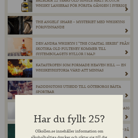
BALBLAIR 12 YEARS OLD SINGLE MALT SCOTCH
WHISKY LANSERAS FÖR FÖRSTA GÅNGEN I SVERIGE
THE ANGELS’ SHARE – MYSTERIET MED WHISKYNS
FÖRSVINNANDE
DEN ANDRA WHISKYN I ”THE COASTAL SERIES” FRÅN
SKOTSKA OLD PULTENEY KOMMER TILL
SYSTEMBOLAGETS HYLLOR I MAJ!
KATASTROFEN SOM FORMADE HEAVEN HILL — EN
WHISKEYHISTORIA VÄRD ATT MINNAS
PADDINGTONS UTSEDD TILL GÖTEBORGS BÄSTA
SPORTBAR
INNIS & GUNN’S SUCCÉSAMARBETE MED LAPHROAIG
ÄR TILLBAKA!
Har du fyllt 25?
CHIMAY GRÖN ÅTERVÄNDER I BEGRÄNSAT SLÄPP PÅ
Olkollen.se innehåller information om
SYSTEMBOLAGET.
alkoholhaltiga drycker och riktar sig till dig