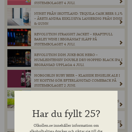
SYSTEMBOLAGET 4 JULI.
NYHET FRÅN SKOTTLAND: TEQUILA CASK BEER 5,1%
– ÅRETS ANDRA EXKLUSIVA LANSERING FRÅN INNIS
& GUNN
REVOLUTION STRAIGHT JACKET – KRAFTFULL
BARLEY WINE I BEGRÄNSAT SLÄPP PÅ
SYSTEMBOLAGET 4 JULI.
REVOLUTION DDH JUKE-BOX HERO –
HUMLEINTENSIV DOUBLE DRY-HOPPED BLACK IPA I
BEGRÄNSAD UPPLAGA 4 JULI.
HOBGOBLIN RUBY BEER – KLASSISK ENGELSK ALE I
NY KOSTYM GÖR EFTERLÄNGTAD COMEBACK PÅ
SYSTEMBOLAGET 2 JUNI.
PRISVINNANDE TJECKISK PREMIUMLAGER –
PRISVÄRDA ZUBR GRADUS NU I SYSTEMBOLAGETS
FASTA SORTIMENT.
Har du fyllt 25?
BALBLAIR 12 YEARS OLD SINGLE MALT SCOTCH
WHISKY LANSERAS FÖR FÖRSTA GÅNGEN I SVERIGE
Olkollen.se innehåller information om
alkoholhaltiga drycker och riktar sig till dig