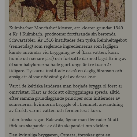
Kulmbacher Monchshof kloster, ett kloster grundat 1349
e.Kr. i Kulmbach, producerar fortfarande sin berömda
Schwartzbier. År 1516 instiftades den tyska Reinheitsgebot
(renhetslag) som reglerade ingredienserna som lagligen
kunde användas vid bryggning av öl (bara vatten, korn,
humle och senare jäst) och fortsatte därmed lagstiftning av
öl som babylonierna hade gjort ungefär tre tusen år
tidigare. Tyskarna instiftade också en daglig ölranson och
ansåg att öl var nödvändig del av deras kost.
Vart i de keltiska länderna man började brygga öl först är
omtvistat. Klart är dock att ölbryggningen spreds, alltid
efter samma grundläggande principer som initierades av
sumerierna: kvinnorna bryggde öl i hemmet, användning
av färskt, varmt vatten och fermenterat korn.
I den finska sagan Kalewala, ägnar man fler rader åt att
förklara skapandet av öl än skapandet om världen.
Den kvinnliga bryggaren, Osmata, försöker göra en