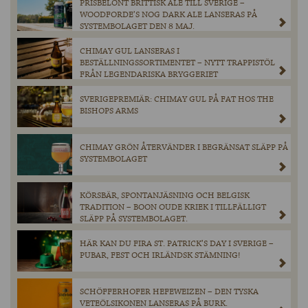
PRISBELÖNT BRITTISK ALE TILL SVERIGE –
WOODFORDE’S NOG DARK ALE LANSERAS PÅ
SYSTEMBOLAGET DEN 8 MAJ.
CHIMAY GUL LANSERAS I
BESTÄLLNINGSSORTIMENTET – NYTT TRAPPISTÖL
FRÅN LEGENDARISKA BRYGGERIET
SVERIGEPREMIÄR: CHIMAY GUL PÅ FAT HOS THE
BISHOPS ARMS
CHIMAY GRÖN ÅTERVÄNDER I BEGRÄNSAT SLÄPP PÅ
SYSTEMBOLAGET
KÖRSBÄR, SPONTANJÄSNING OCH BELGISK
TRADITION – BOON OUDE KRIEK I TILLFÄLLIGT
SLÄPP PÅ SYSTEMBOLAGET.
HÄR KAN DU FIRA ST. PATRICK’S DAY I SVERIGE –
PUBAR, FEST OCH IRLÄNDSK STÄMNING!
SCHÖFFERHOFER HEFEWEIZEN – DEN TYSKA
VETEÖLSIKONEN LANSERAS PÅ BURK.