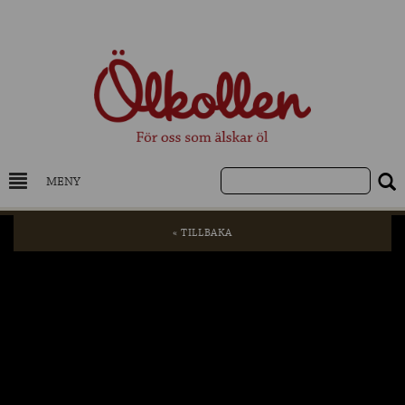
MENY
DRYCKESKUNSKAP
« TILLBAKA
NYHETER
UTVALDA ÖL
UTVALDA CIDER
UTVALDA DESTILLAT