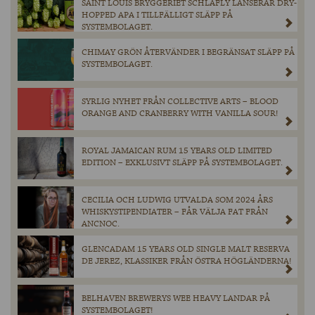
SAINT LOUIS BRYGGERIET SCHLAFLY LANSERAR DRY-
HOPPED APA I TILLFÄLLIGT SLÄPP PÅ
SYSTEMBOLAGET.
CHIMAY GRÖN ÅTERVÄNDER I BEGRÄNSAT SLÄPP PÅ
SYSTEMBOLAGET.
SYRLIG NYHET FRÅN COLLECTIVE ARTS – BLOOD
ORANGE AND CRANBERRY WITH VANILLA SOUR!
ROYAL JAMAICAN RUM 15 YEARS OLD LIMITED
EDITION – EXKLUSIVT SLÄPP PÅ SYSTEMBOLAGET.
CECILIA OCH LUDWIG UTVALDA SOM 2024 ÅRS
WHISKYSTIPENDIATER – FÅR VÄLJA FAT FRÅN
ANCNOC.
GLENCADAM 15 YEARS OLD SINGLE MALT RESERVA
DE JEREZ, KLASSIKER FRÅN ÖSTRA HÖGLÄNDERNA!
BELHAVEN BREWERYS WEE HEAVY LANDAR PÅ
SYSTEMBOLAGET!