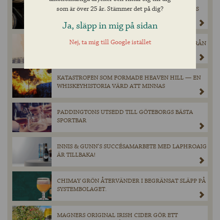
som är över 25 år. Stämmer det på dig?
THE ANGELS’ SHARE – MYSTERIET MED WHISKYNS
FÖRSVINNANDE
Ja, släpp in mig på sidan
Nej, ta mig till Google istället
DEN ANDRA WHISKYN I ”THE COASTAL SERIES” FRÅN
SKOTSKA OLD PULTENEY KOMMER TILL
SYSTEMBOLAGETS HYLLOR I MAJ!
KATASTROFEN SOM FORMADE HEAVEN HILL — EN
WHISKEYHISTORIA VÄRD ATT MINNAS
PADDINGTONS UTSEDD TILL GÖTEBORGS BÄSTA
SPORTBAR
INNIS & GUNN’S SUCCÉSAMARBETE MED LAPHROAIG
ÄR TILLBAKA!
CHIMAY GRÖN ÅTERVÄNDER I BEGRÄNSAT SLÄPP PÅ
SYSTEMBOLAGET.
MAGNERS ORIGINAL IRISH CIDER GÖR ETT