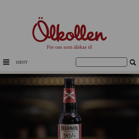
MENY
DRYCKESKUNSKAP
NYHETER
UTVALDA ÖL
UTVALDA CIDER
UTVALDA DESTILLAT