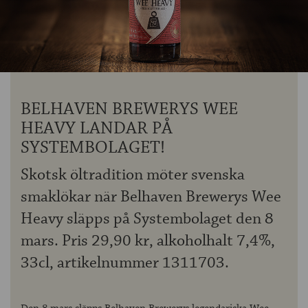
OM ÖLKOLLEN
KONTAKTA OSS
NYHETSBREV
BELHAVEN BREWERYS WEE
HEAVY LANDAR PÅ
SYSTEMBOLAGET!
Skotsk öltradition möter svenska
smaklökar när Belhaven Brewerys Wee
Heavy släpps på Systembolaget den 8
mars. Pris 29,90 kr, alkoholhalt 7,4%,
33cl, artikelnummer 1311703.