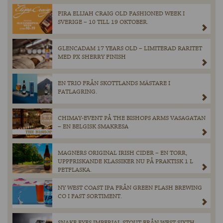
FIRA ELIJAH CRAIG OLD FASHIONED WEEK I
SVERIGE – 10 TILL 19 OKTOBER.
GLENCADAM 17 YEARS OLD – LIMITERAD RARITET
MED PX SHERRY FINISH
EN TRIO FRÅN SKOTTLANDS MÄSTARE I
FATLAGRING.
CHIMAY-EVENT PÅ THE BISHOPS ARMS VASAGATAN
– EN BELGISK SMAKRESA
MAGNERS ORIGINAL IRISH CIDER – EN TORR,
UPPFRISKANDE KLASSIKER NU PÅ PRAKTISK 1 L
PETFLASKA.
NY WEST COAST IPA FRÅN GREEN FLASH BREWING
CO I FAST SORTIMENT.
SNAKE EYES IMPERIAL STOUT FRÅN WEST SIXTH