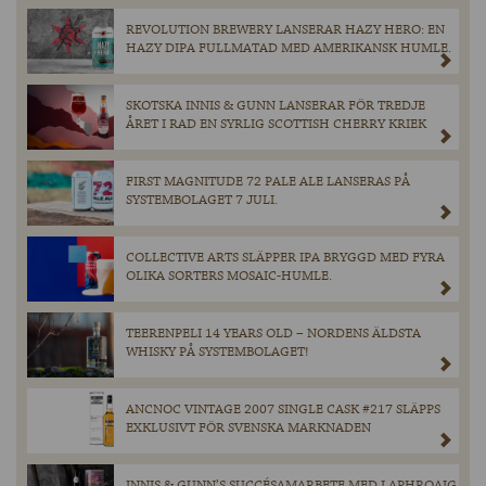
REVOLUTION BREWERY LANSERAR HAZY HERO: EN
HAZY DIPA FULLMATAD MED AMERIKANSK HUMLE.
SKOTSKA INNIS & GUNN LANSERAR FÖR TREDJE
ÅRET I RAD EN SYRLIG SCOTTISH CHERRY KRIEK
FIRST MAGNITUDE 72 PALE ALE LANSERAS PÅ
SYSTEMBOLAGET 7 JULI.
COLLECTIVE ARTS SLÄPPER IPA BRYGGD MED FYRA
OLIKA SORTERS MOSAIC-HUMLE.
TEERENPELI 14 YEARS OLD – NORDENS ÄLDSTA
WHISKY PÅ SYSTEMBOLAGET!
ANCNOC VINTAGE 2007 SINGLE CASK #217 SLÄPPS
EXKLUSIVT FÖR SVENSKA MARKNADEN
INNIS & GUNN’S SUCCÉSAMARBETE MED LAPHROAIG