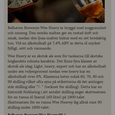
Belhaven Brewerys Wee Heavy är bryggd med noggrannhet
och omsorg. Den mörka malten ger en rostad doft och
smak, medan den ljusa malten bidrar med en söt brödaktig
ton. Vid en alkoholhalt på 7,4% ABV är detta öl mycket
fylligt, sött och värmande.
Wee Heavy är en skotsk ale som för tankarna till skotska
höglandets robusta karaktär. Det finns fyra klasser av
skotsk ale idag; Light, heavy, export och har en alkoholhalt
under sex volymprocent medan wee heavy har en
alkoholhalt över 6%. Klasserna heter också 60, 70, 80 och
90 shilling vilket ofta syns på etiketterna då det antingen
står shilling eller ”/- ” (tecknet för shilling). Detta har en
historisk förklaring i att antalet shilling anger skattesatsen
för en tunna öl (barrel 163 liter) på 1800-talet.
Skattesatsen för en tunna Wee Heavey låg alltså runt 90
shilling under 1800-talet.