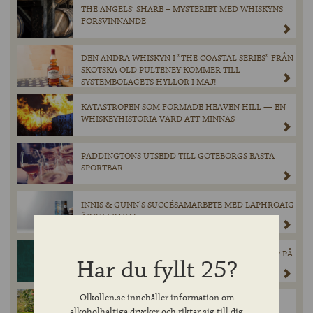
THE ANGELS’ SHARE – MYSTERIET MED WHISKYNS
FÖRSVINNANDE
DEN ANDRA WHISKYN I ”THE COASTAL SERIES” FRÅN
SKOTSKA OLD PULTENEY KOMMER TILL
SYSTEMBOLAGETS HYLLOR I MAJ!
KATASTROFEN SOM FORMADE HEAVEN HILL — EN
WHISKEYHISTORIA VÄRD ATT MINNAS
PADDINGTONS UTSEDD TILL GÖTEBORGS BÄSTA
SPORTBAR
INNIS & GUNN’S SUCCÉSAMARBETE MED LAPHROAIG
ÄR TILLBAKA!
CHIMAY GRÖN ÅTERVÄNDER I BEGRÄNSAT SLÄPP PÅ
Har du fyllt 25?
SYSTEMBOLAGET.
Olkollen.se innehåller information om
MAGNERS ORIGINAL IRISH CIDER GÖR ETT
alkoholhaltiga drycker och riktar sig till dig