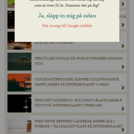
TILLFÄLLIGT BESÖK PÅ BURK I SYSTEMBOLAGETS
som är över 25 år. Stämmer det på dig?
SORTIMENT DEN 28 MARS.
Ja, släpp in mig på sidan
EXKLUSIV ÖL FRÅN SCHNEIDER WEISSE LANSERAS PÅ
SYSTEMBOLAGET – ENDAST 900 FLASKOR
Nej, ta mig till Google istället
TILLGÄNGLIGA.
FEDDIE OCEAN DISTILLERY SINGLE MALT WHISKY
GÖR ENTRÉ I SVERIGE!
FERCULLEN HYLLAS PÅ WORLD WHISKIES AWARDS
2025
CINCINNATIBRYGGERI SLÄPPER GULDVINNANDE
HAPPY AMBER PÅ SYSTEMBOLAGET 1 MARS.
EXKLUSIV LANSERING: SULLIVAN’S BLACK MARBLE
STOUT PÅ SYSTEMBOLAGET I FEBRUARI
WEST SIXTH BREWERY LANSERAR AMBER ALE I
SVERIGE – TILLFÄLLIGT SLÄPP PÅ SYSTEMBOLAGET.