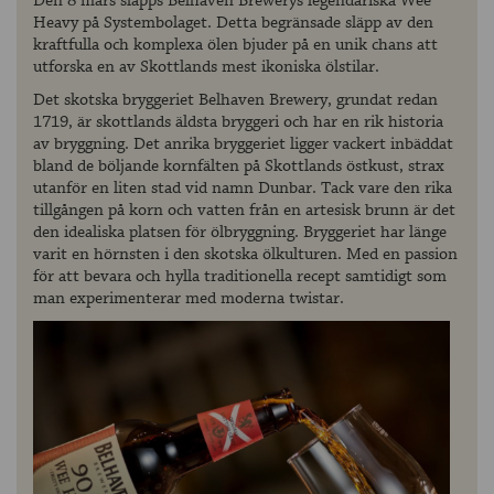
Den 8 mars släpps Belhaven Brewerys legendariska Wee
Heavy på Systembolaget. Detta begränsade släpp av den
kraftfulla och komplexa ölen bjuder på en unik chans att
utforska en av Skottlands mest ikoniska ölstilar.
Det skotska bryggeriet Belhaven Brewery, grundat redan
1719, är skottlands äldsta bryggeri och har en rik historia
av bryggning. Det anrika bryggeriet ligger vackert inbäddat
bland de böljande kornfälten på Skottlands östkust, strax
utanför en liten stad vid namn Dunbar. Tack vare den rika
tillgången på korn och vatten från en artesisk brunn är det
den idealiska platsen för ölbryggning. Bryggeriet har länge
varit en hörnsten i den skotska ölkulturen. Med en passion
för att bevara och hylla traditionella recept samtidigt som
man experimenterar med moderna twistar.