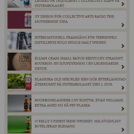
LAGRAD PÅ TEQUILAFAT I TILLFÄLLIGT SLÄPP PÅ
SYSTEMBOLAGET.
NY DESIGN FÖR COLLECTIVE ARTS RADIO THE
MOTHERSHIP DIPA.
INTERNATIONELL FRAMGÅNG FÖR TEERENPELI
DISTILLERYS KULO SINGLE MALT WHISKY.
ELIJAH CRAIG SMALL BATCH KENTUCKY STRAIGHT
BOURBON: EN DJUPDYKNING I EN LEGENDARISK
DRYCK
KLASSISKA OLD SPECKLED HEN GÖR EFTERLÄNGTAD
ÅTERKOMST PÅ SYSTEMBOLAGET DEN 1 JUNI.
BOURBONKLASSIKER I NY KOSTYM, EVAN WILLIAMS
EXTRA AGED NU PÅ PET-FLASKA
O´KELLY´S FINEST IRISH WHISKEY, MILJÖVÄNLIGT
BUTELJERAD ELEGANS!