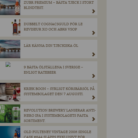
ZUBR PREMIUM – BÄSTA TJECK I STORT
BLINDTEST.
DUBBELT COGNACSGULD FÖR LE
REVISEUR XO OCH ABK6 VSOP
LÄR KÄNNA DIN TJECKISKA ÖL
9 BÄSTA ÖLSTÄLLENA I SVERIGE –
ENLIGT RATEBEER
KRIEK BOON – SYRLIGT KÖRSBÄRSÖL PÅ
SYSTEMBOLAGET DEN 7 AUGUSTI.
REVOLUTION BREWERY LANSERAR ANTI-
HERO IPA I SYSTEMBOLAGETS FASTA
SORTIMENT.
OLD PULTENEY VINTAGE 2008 SINGLE
CASK #844 SLÄPPS EXKLUSIVT FÖR