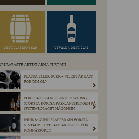
DESTILLATKUNSKAP
UTVALDA DESTILLAT
OPULÄRASTE ARTIKLARNA JUST NU
FLASKA ELLER BURK – VILKET ÄR BÄST
FÖR DIN ÖL?
FOR PEAT´S SAKE BLENDED WHISKY –
STÖRSTA RÖKIGA PAR-LANSERINGEN PÅ
SYSTEMBOLAGET NÅGONSIN.
INNIS & GUNN SLÄPPER SIN FÖRSTA
VINTAGE – ETT SAMLAROBJEKT FÖR
KONNÄSSÖREN