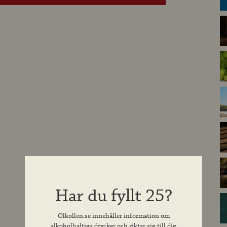
Har du fyllt 25?
Olkollen.se innehåller information om
alkoholhaltiga drycker och riktar sig till dig