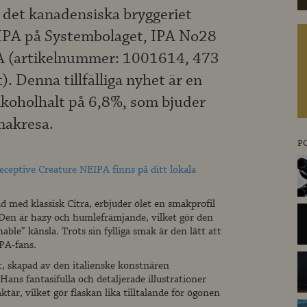
 det kanadensiska bryggeriet
e IPA på Systembolaget, IPA No28
A (artikelnummer: 1001614, 473
). Denna tillfälliga nyhet är en
koholhalt på 6,8%, som bjuder
makresa.
P
Deceptive Creature NEIPA finns på ditt lokala
d med klassisk Citra, erbjuder ölet en smakprofil
. Den är hazy och humlefrämjande, vilket gör den
able” känsla. Trots sin fylliga smak är den lätt att
PA-fans.
t, skapad av den italienske konstnären
Hans fantasifulla och detaljerade illustrationer
tär, vilket gör flaskan lika tilltalande för ögonen