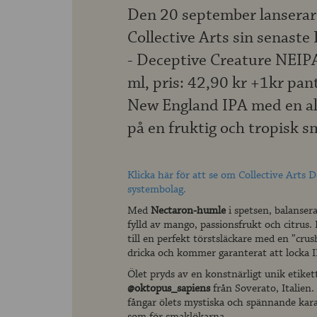
Den 20 september lanserar
Collective Arts sin senast
- Deceptive Creature NEIP
ml, pris: 42,90 kr +1kr pant
New England IPA med en al
på en fruktig och tropisk s
Klicka här för att se om Collective Arts 
systembolag.
Med
Nectaron-humle
i spetsen, balansera
fylld av mango, passionsfrukt och citrus
till en perfekt törstsläckare med en ”crush
dricka och kommer garanterat att locka I
Ölet pryds av en konstnärligt unik etiket
@oktopus_sapiens
från Soverato, Italien. 
fångar ölets mystiska och spännande karak
som för smaklökarna.