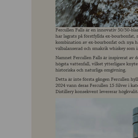
Fercullen Falls är en innovativ 50/50-bl
har lagrats på förstfyllda ex-bourbonfat
kombination av ex-bourbonfat och nya hå
välbalanserad och smakrik whiskey som i
Namnet Fercullen Falls är inspirerat av d
högsta vattenfall, vilket ytterligare kny
historiska och naturliga omgivning.
Detta är inte första gången Fercullen hyl
2024 vann deras Fercullen 15 Silver i kat
Distillery konsekvent levererar högkvalit