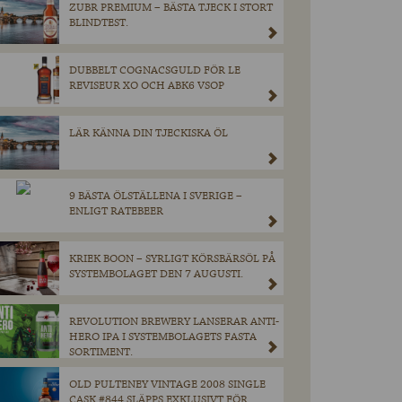
ZUBR PREMIUM – BÄSTA TJECK I STORT
BLINDTEST.
DUBBELT COGNACSGULD FÖR LE
REVISEUR XO OCH ABK6 VSOP
LÄR KÄNNA DIN TJECKISKA ÖL
9 BÄSTA ÖLSTÄLLENA I SVERIGE –
ENLIGT RATEBEER
KRIEK BOON – SYRLIGT KÖRSBÄRSÖL PÅ
SYSTEMBOLAGET DEN 7 AUGUSTI.
REVOLUTION BREWERY LANSERAR ANTI-
HERO IPA I SYSTEMBOLAGETS FASTA
SORTIMENT.
OLD PULTENEY VINTAGE 2008 SINGLE
CASK #844 SLÄPPS EXKLUSIVT FÖR