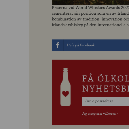
Priserna vid World Whiskies Awards 2025 ä
cementerat sin position som en av Irla
kombination av tradition, innovation och 
irländsk whiskey på den internationella 
Dela på Facebook
FÅ ÖLKO
NYHETSB
Jag accepterar villkoren »