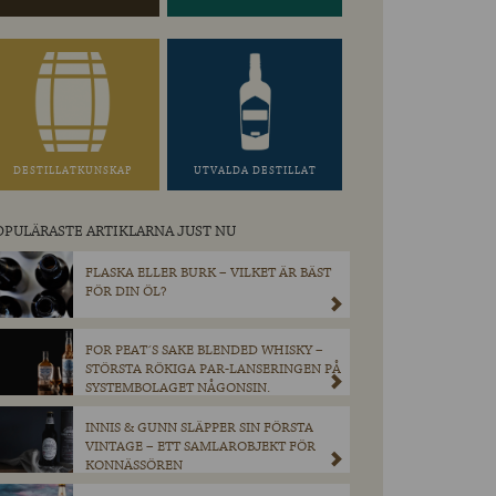
DESTILLATKUNSKAP
UTVALDA DESTILLAT
OPULÄRASTE ARTIKLARNA JUST NU
FLASKA ELLER BURK – VILKET ÄR BÄST
FÖR DIN ÖL?
FOR PEAT´S SAKE BLENDED WHISKY –
STÖRSTA RÖKIGA PAR-LANSERINGEN PÅ
SYSTEMBOLAGET NÅGONSIN.
INNIS & GUNN SLÄPPER SIN FÖRSTA
VINTAGE – ETT SAMLAROBJEKT FÖR
KONNÄSSÖREN