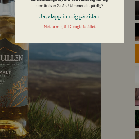
som är över 25 år. Stämmer det på dig?
Ja, släpp in mig på sidan
Nej, ta mig till Google istället