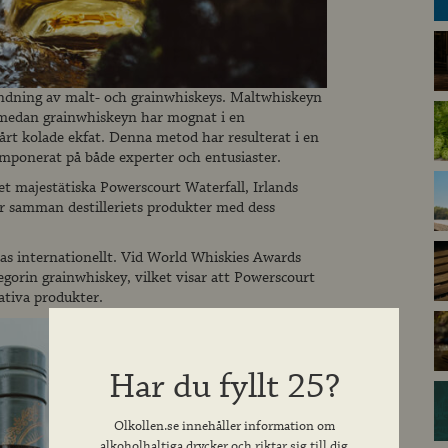
andning av malt- och grainwhiskeys. Maltwhiskeyn
, medan grainwhiskeyn har mognat i en
rt kolade ekfat. Denna metod har resulterat i en
mponerat på både experter och entusiaster.
et majestätiska Powerscourt Waterfall, Irlands
ter samman destilleriets produkter med dess
las internationellt. Vid World Whiskies Awards
egorin grainwhiskey, vilket visar att Powerscourt
ativa produkter.
Har du fyllt 25?
Olkollen.se innehåller information om
alkoholhaltiga drycker och riktar sig till dig