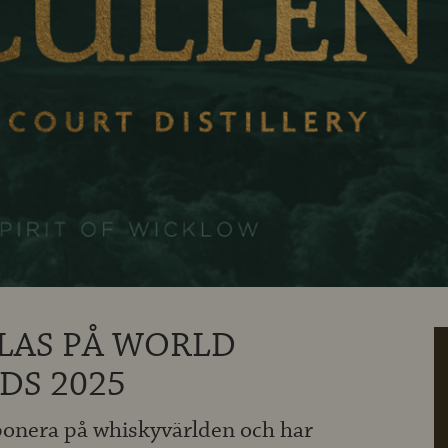
LAS PÅ WORLD
DS 2025
mponera på whiskyvärlden och har