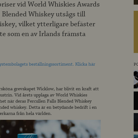
 priser vid World Whiskies Awards
 Blended Whiskey utsågs till
skey, vilket ytterligare befäster
te som en av Irlands främsta
Systembolagets beställningssortiment. Klicka här
P
ursköna grevskapet Wicklow, har blivit en kraft att
strin. Vid årets upplaga av World Whiskies
het när deras Fercullen Falls Blended Whiskey
nded whiskey. Detta är en betydande bedrift i en
erkarna från hela världen.