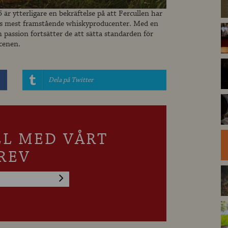
r ytterligare en bekräftelse på att Fercullen har
nds mest framstående whiskyproducenter. Med en
passion fortsätter de att sätta standarden för
scenen.
Dela på Twitter
LL MED VÅRT
REV