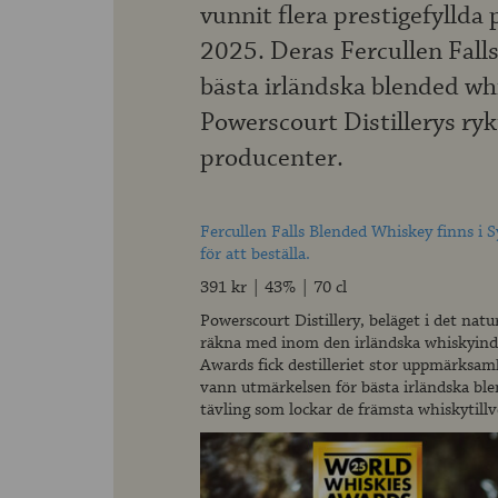
vunnit flera prestigefyllda
2025. Deras Fercullen Falls
bästa irländska blended whi
Powerscourt Distillerys ryk
producenter.
Fercullen Falls Blended Whiskey finns i 
för att beställa.
391 kr | 43% | 70 cl
Powerscourt Distillery, beläget i det nat
räkna med inom den irländska whiskyindu
Awards fick destilleriet stor uppmärksam
vann utmärkelsen för bästa irländska ble
tävling som lockar de främsta whiskytillv