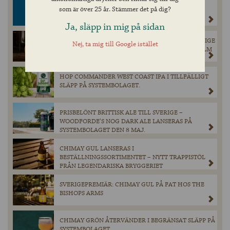
OLD PULTENEY VINTAGE 2008 SINGLE CASK #844
som är över 25 år. Stämmer det på dig?
SLÄPPS EXKLUSIVT FÖR SVENSKA MARKNADEN
Ja, släpp in mig på sidan
AMERIKANSK CRAFT BEER ROADSHOW TILL SVERIGE
Nej, ta mig till Google istället
– FEM HYLLADE BRYGGERIER GÄSTAR STOCKHOLM
OCH UPPSALA
HOP COMMANDER WEST COAST IPA I TILLFÄLLIGT
SLÄPP PÅ SYSTEMBOLAGET.
PRISBELÖNT BRITTISK ALE TILL SVERIGE –
WOODFORDE’S NOG DARK ALE LANSERAS PÅ
SYSTEMBOLAGET DEN 8 MAJ.
CHIMAY GUL LANSERAS I
BESTÄLLNINGSSORTIMENTET – NYTT TRAPPISTÖL
FRÅN LEGENDARISKA BRYGGERIET
SVERIGEPREMIÄR: CHIMAY GUL PÅ FAT HOS THE
BISHOPS ARMS
CHIMAY GRÖN ÅTERVÄNDER I BEGRÄNSAT SLÄPP PÅ
SYSTEMBOLAGET