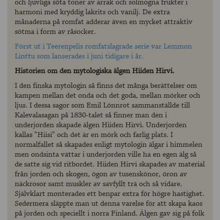
och ljuvliga söta toner av arrak och solmogna frukter i
harmoni med kryddig lakrits och vanilj. De extra
månaderna på romfat adderar även en mycket attraktiv
sötma i form av råsocker.
Först ut i Teerenpelis romfatslagrade serie var Lemmon
Linttu som lanserades i juni tidigare i år.
Historien om den mytologiska älgen Hiiden Hirvi.
I den finska mytologin så finns det många berättelser om
kampen mellan det onda och det goda, mellan mörker och
ljus. I dessa sagor som Emil Lönnrot sammanställde till
Kalevalasagan på 1830-talet så finner man den i
underjorden skapade älgen Hiiden Hirvi. Underjorden
kallas ”Hiisi” och det är en mörk och farlig plats. I
normalfallet så skapades enligt mytologin älgar i himmelen
men ondsinta vättar i underjorden ville ha en egen älg så
de satte sig vid ritbordet. Hiiden Hirvi skapades av material
från jorden och skogen, ögon av tusenskönor, öron av
näckrosor samt muskler av savfyllt trä och så vidare.
Självklart monterades ett benpar extra för högre hastighet.
Sedermera släppte man ut denna varelse för att skapa kaos
på jorden och speciellt i norra Finland. Älgen gav sig på folk