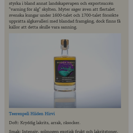
styrka i bland annat landskapsvapen och exportsuccén
”varning för älg” skylten. Myter säger även att flertalet
svenska kungar under 1600-talet och 1700-talet försökte
upprätta älgkavalleri med blandad framgång, dock finns få
källor att detta skulle vara sanning.
Teerenpeli Hiiden Hirvi
Doft: Kryddig lakrits, arrak, råsocker.
Smak: Intensiv, solmogen exotisk frukt och lakritstoner.