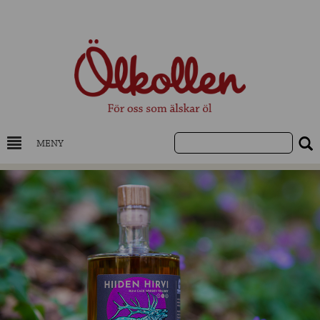
MENY
DRYCKESKUNSKAP
NYHETER
UTVALDA ÖL
UTVALDA CIDER
UTVALDA DESTILLAT