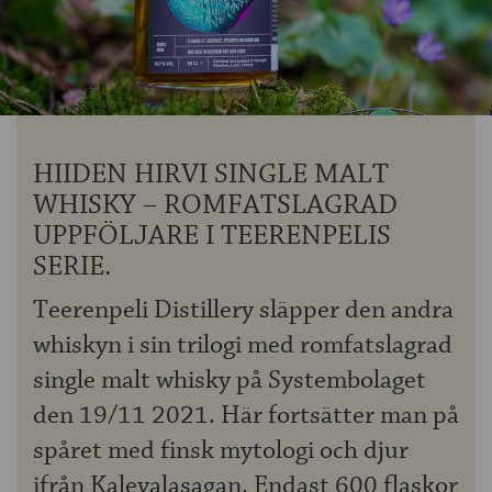
OM ÖLKOLLEN
KONTAKTA OSS
NYHETSBREV
HIIDEN HIRVI SINGLE MALT
WHISKY – ROMFATSLAGRAD
UPPFÖLJARE I TEERENPELIS
SERIE.
Teerenpeli Distillery släpper den andra
whiskyn i sin trilogi med romfatslagrad
single malt whisky på Systembolaget
den 19/11 2021. Här fortsätter man på
spåret med finsk mytologi och djur
ifrån Kalevalasagan. Endast 600 flaskor