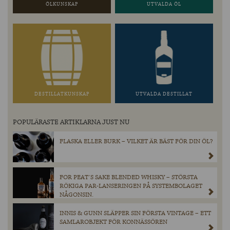
ÖLKUNSKAP
UTVALDA ÖL
DESTILLATKUNSKAP
UTVALDA DESTILLAT
POPULÄRASTE ARTIKLARNA JUST NU
FLASKA ELLER BURK – VILKET ÄR BÄST FÖR DIN ÖL?
FOR PEAT´S SAKE BLENDED WHISKY – STÖRSTA
RÖKIGA PAR-LANSERINGEN PÅ SYSTEMBOLAGET
NÅGONSIN.
INNIS & GUNN SLÄPPER SIN FÖRSTA VINTAGE – ETT
SAMLAROBJEKT FÖR KONNÄSSÖREN