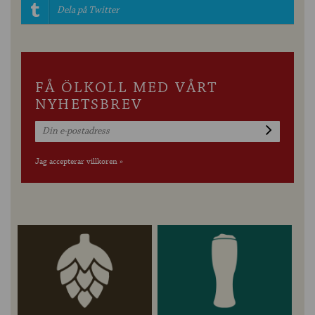
Dela på Twitter
FÅ ÖLKOLL MED VÅRT
NYHETSBREV
Jag accepterar villkoren »