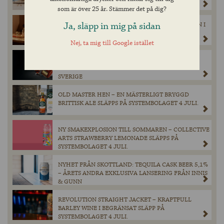
som är över 25 år. Stämmer det på dig?
Ja, släpp in mig på sidan
EN TRIPPEL TEQUILA FRÅN LUNAZUL – ÄNTLIGEN I
SVERIGE!
Nej, ta mig till Google istället
EXKLUSIV LANSERING FRÅN HEAVEN HILL: 300
FLASKOR ELIJAH CRAIG BARREL PROOF TILL
SVERIGE
OLD MASTER HEN – EN MÄSTERLIGT BRYGGD
BRITTISK ALE SLÄPPS PÅ SYSTEMBOLAGET 4 JULI.
NY SMAKEXPLOSION TILL SOMMAREN – COLLECTIVE
ARTS STRAWBERRY LEMONADE SLÄPPS PÅ
SYSTEMBOLAGET 4 JULI.
NYHET FRÅN SKOTTLAND: TEQUILA CASK BEER 5,1%
– ÅRETS ANDRA EXKLUSIVA LANSERING FRÅN INNIS
& GUNN
REVOLUTION STRAIGHT JACKET – KRAFTFULL
BARLEY WINE I BEGRÄNSAT SLÄPP PÅ
SYSTEMBOLAGET 4 JULI.