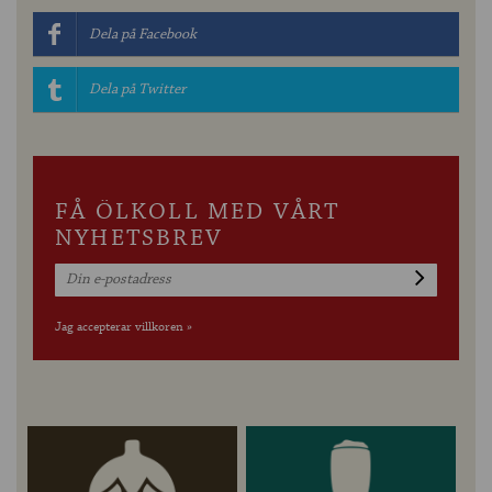
Dela på Facebook
Dela på Twitter
FÅ ÖLKOLL MED VÅRT
NYHETSBREV
Jag accepterar villkoren »