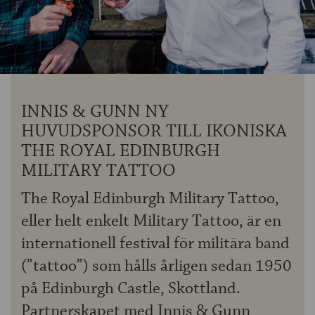
OM ÖLKOLLEN
KONTAKTA OSS
NYHETSBREV
INNIS & GUNN NY
HUVUDSPONSOR TILL IKONISKA
THE ROYAL EDINBURGH
MILITARY TATTOO
The Royal Edinburgh Military Tattoo,
eller helt enkelt Military Tattoo, är en
internationell festival för militära band
(”tattoo”) som hålls årligen sedan 1950
på Edinburgh Castle, Skottland.
Partnerskapet med Innis & Gunn