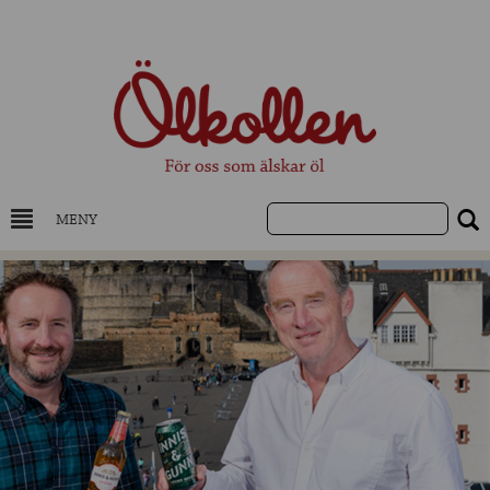
MENY
DRYCKESKUNSKAP
NYHETER
UTVALDA ÖL
UTVALDA CIDER
UTVALDA DESTILLAT