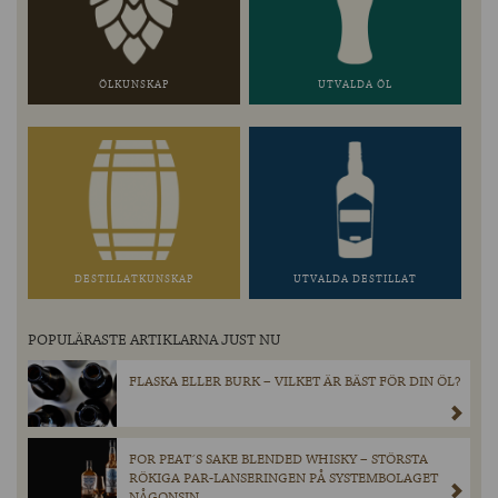
ÖLKUNSKAP
UTVALDA ÖL
DESTILLATKUNSKAP
UTVALDA DESTILLAT
POPULÄRASTE ARTIKLARNA JUST NU
FLASKA ELLER BURK – VILKET ÄR BÄST FÖR DIN ÖL?
FOR PEAT´S SAKE BLENDED WHISKY – STÖRSTA
RÖKIGA PAR-LANSERINGEN PÅ SYSTEMBOLAGET
NÅGONSIN.