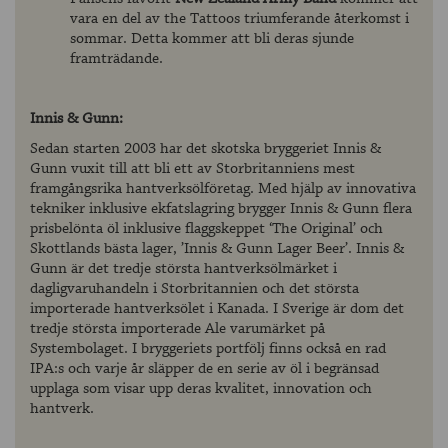
vara en del av the Tattoos triumferande återkomst i
sommar. Detta kommer att bli deras sjunde
framträdande.
Innis & Gunn:
Sedan starten 2003 har det skotska bryggeriet Innis &
Gunn vuxit till att bli ett av Storbritanniens mest
framgångsrika hantverksölföretag. Med hjälp av innovativa
tekniker inklusive ekfatslagring brygger Innis & Gunn flera
prisbelönta öl inklusive flaggskeppet ‘The Original’ och
Skottlands bästa lager, ’Innis & Gunn Lager Beer’. Innis &
Gunn är det tredje största hantverksölmärket i
dagligvaruhandeln i Storbritannien och det största
importerade hantverksölet i Kanada. I Sverige är dom det
tredje största importerade Ale varumärket på
Systembolaget. I bryggeriets portfölj finns också en rad
IPA:s och varje år släpper de en serie av öl i begränsad
upplaga som visar upp deras kvalitet, innovation och
hantverk.