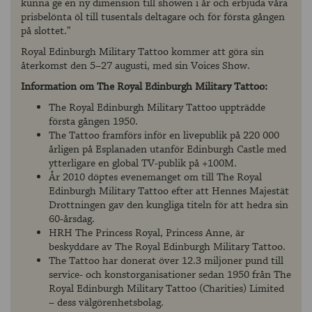
kunna ge en ny dimension till showen i år och erbjuda våra
prisbelönta öl till tusentals deltagare och för första gången
på slottet.”
Royal Edinburgh Military Tattoo kommer att göra sin
återkomst den 5–27 augusti, med sin Voices Show.
Information om The Royal Edinburgh Military Tattoo:
The Royal Edinburgh Military Tattoo uppträdde
första gången 1950.
The Tattoo framförs inför en livepublik på 220 000
årligen på Esplanaden utanför Edinburgh Castle med
ytterligare en global TV-publik på +100M.
År 2010 döptes evenemanget om till The Royal
Edinburgh Military Tattoo efter att Hennes Majestät
Drottningen gav den kungliga titeln för att hedra sin
60-årsdag.
HRH The Princess Royal, Princess Anne, är
beskyddare av The Royal Edinburgh Military Tattoo.
The Tattoo har donerat över 12.3 miljoner pund till
service- och konstorganisationer sedan 1950 från The
Royal Edinburgh Military Tattoo (Charities) Limited
– dess välgörenhetsbolag.