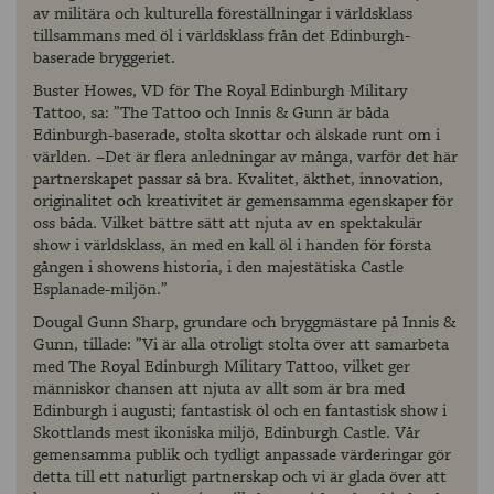
av militära och kulturella föreställningar i världsklass
tillsammans med öl i världsklass från det Edinburgh-
baserade bryggeriet.
Buster Howes, VD för The Royal Edinburgh Military
Tattoo, sa: ”The Tattoo och Innis & Gunn är båda
Edinburgh-baserade, stolta skottar och älskade runt om i
världen. –Det är flera anledningar av många, varför det här
partnerskapet passar så bra. Kvalitet, äkthet, innovation,
originalitet och kreativitet är gemensamma egenskaper för
oss båda. Vilket bättre sätt att njuta av en spektakulär
show i världsklass, än med en kall öl i handen för första
gången i showens historia, i den majestätiska Castle
Esplanade-miljön.”
Dougal Gunn Sharp, grundare och bryggmästare på Innis &
Gunn, tillade: ”Vi är alla otroligt stolta över att samarbeta
med The Royal Edinburgh Military Tattoo, vilket ger
människor chansen att njuta av allt som är bra med
Edinburgh i augusti; fantastisk öl och en fantastisk show i
Skottlands mest ikoniska miljö, Edinburgh Castle. Vår
gemensamma publik och tydligt anpassade värderingar gör
detta till ett naturligt partnerskap och vi är glada över att