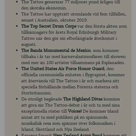
The Tattoo genererar 77 miljoner pund årligen till
den skotska ekonomin.
The Tattoo har uppträtt utomlands vid fem tillfällen,
senast i Australien, oktober 2019.
The Top Secret Drum Corps
var den första akten som
tillkännagavs för årets Royal Edinburgh Military
Tattoo när den gör sin efterlängtade återkomst i
augusti.
The Banda Monumental de Mexico
, som kommer
tillbaka i år tar med karnevalsatmosfären till showen
med mer än 100 artister tillsammans på Esplanaden.
The United States Air Force Honor Guard
, den
officiella ceremoniella enheten i flygvapnet, kommer
att återvända till The Tattoo i år och markera sitt
speciella förhållande mellan Förenta staterna och
Storbritannien.
De otroligt begåvade
The Highland Divas
kommer
att göra sin The Tattoo-debut i år och ta med sina
exceptionella röster till
Voices!
De kommer bland
annat att ta med publiken på en spännande,
musikalisk resa som spänner över folkmusiken i
Irland, Skottland och Nya Zeeland.
Fansens favorit
New Zealand Army Band
kommer att