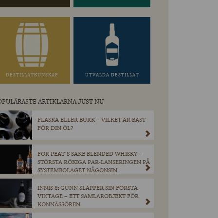
DESTILLATKUNSKAP
UTVALDA DESTILLAT
OPULÄRASTE ARTIKLARNA JUST NU
FLASKA ELLER BURK – VILKET ÄR BÄST
FÖR DIN ÖL?
FOR PEAT´S SAKE BLENDED WHISKY –
STÖRSTA RÖKIGA PAR-LANSERINGEN PÅ
SYSTEMBOLAGET NÅGONSIN.
INNIS & GUNN SLÄPPER SIN FÖRSTA
VINTAGE – ETT SAMLAROBJEKT FÖR
KONNÄSSÖREN