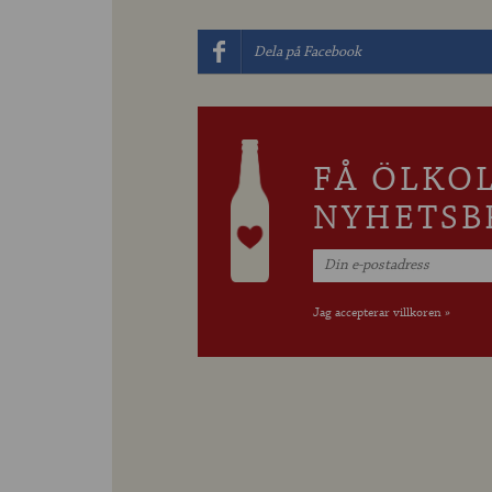
Dela på Facebook
FÅ ÖLKO
NYHETSB
Jag accepterar villkoren »