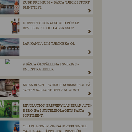
ZUBR PREMIUM – BÄSTA TJECK I STORT
BLINDTEST.
DUBBELT COGNACSGULD FÖR LE
REVISEUR XO OCH ABK6 VSOP
LÄR KÄNNA DIN TJECKISKA ÖL
9 BÄSTA ÖLSTÄLLENA I SVERIGE –
ENLIGT RATEBEER
KRIEK BOON – SYRLIGT KÖRSBÄRSÖL PÅ
SYSTEMBOLAGET DEN 7 AUGUSTI.
REVOLUTION BREWERY LANSERAR ANTI-
HERO IPA I SYSTEMBOLAGETS FASTA
SORTIMENT.
OLD PULTENEY VINTAGE 2008 SINGLE
CASK #844 SLÄPPS EXKLUSIVT FÖR