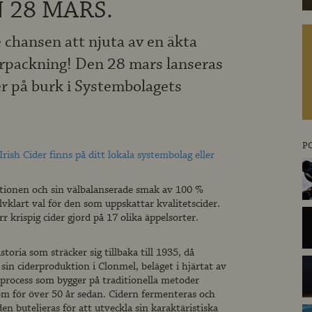
 28 MARS.
 chansen att njuta av en äkta
förpackning! Den 28 mars lanseras
er på burk i Systembolagets
P
rish Cider finns på ditt lokala systembolag eller
ditionen och sin välbalanserade smak av 100 %
lvklart val för den som uppskattar kvalitetscider.
r krispig cider gjord på 17 olika äppelsorter.
toria som sträcker sig tillbaka till 1935, då
in ciderproduktion i Clonmel, beläget i hjärtat av
sprocess som bygger på traditionella metoder
m för över 50 år sedan. Cidern fermenteras och
en buteljeras för att utveckla sin karaktäristiska