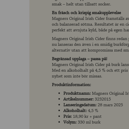
smak – helt utan tillsatt socker.
En fräsch och krispig smakupplevelse
Magners Original Irish Cider framställs av 
och balanserad sötma. Resultatet är en ci
perfekt att avnjuta kyld, både på egen ha
Magners Original Irish Cider finns redan 
nu lanseras den även i en smidig burkförp
alternativ utan att kompromissa med sm
Begränsad upplaga – passa på!
Magners Original Irish Cider på burk lan
Med en alkoholhalt på 4,5 % och ett pris
nyhet som inte bör missas.
Produktinformation:
Produktnamn:
Magners Original Ir
Artikelnummer:
3232015
Lanseringsdatum:
28 mars 2025
Alkoholhalt:
4,5 %
Pris:
18,90 kr + pant
Volym:
330 ml burk