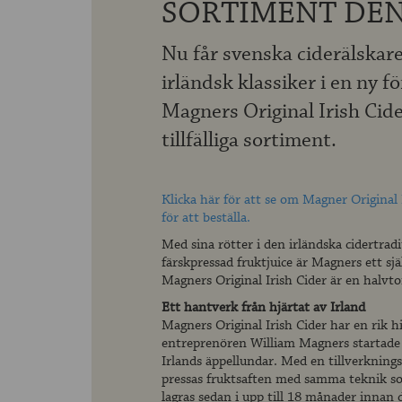
SORTIMENT DEN
Nu får svenska ciderälskare
irländsk klassiker i en ny 
Magners Original Irish Cid
tillfälliga sortiment.
Klicka här för att se om Magner Original I
för att beställa.
Med sina rötter i den irländska cidertra
färskpressad fruktjuice är Magners ett sjä
Magners Original Irish Cider är en halvtor
Ett hantverk från hjärtat av Irland
Magners Original Irish Cider har en rik his
entreprenören William Magners startade s
Irlands äppellundar. Med en tillverkning
pressas fruktsaften med samma teknik so
lagras sedan i upp till 18 månader innan d