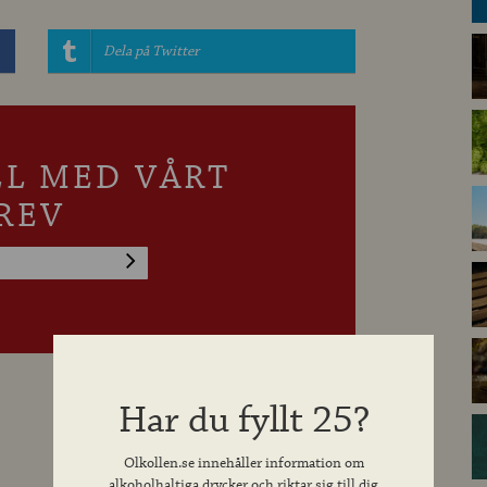
Dela på Twitter
LL MED VÅRT
REV
Har du fyllt 25?
Olkollen.se innehåller information om
alkoholhaltiga drycker och riktar sig till dig