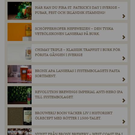
HÄR KAN DU FIRA ST. PATRICK’S DAY I SVERIGE –
PUBAR, FEST OCH IRLÄNDSK STÄMNING!
SCHÖFFERHOFER HEFEWEIZEN – DEN TYSKA
VETEÖLSIKONEN LANSERAS PÅ BURK.
CHIMAY TRIPLE – KLASSISK TRAPPIST I BURK FÖR
FÖRSTA GÅNGEN I SVERIGE
BRONX APA LANSERAS I SYSTEMBOLAGETS FASTA
SORTIMENT.
REVOLUTION BREWINGS IMPERIAL ANTI-HERO IPA
TILL SYSTEMBOLAGET.
BROUWERIJ BOON VÄCKER LIV I HISTORISKT
ÖLRECEPT MED RÖTTER I 1500-TALET.
NYHET FRÅN BRONX BREWERY – WEST COAST IPA I