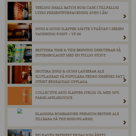
TEELING SMALL BATCH RUM CASK I TILLFÄLLIG
LYXIG PRESENTFÖRPACKNING ÄVEN I ÅR!
INNIS & GUNN SLÄPPER SJÄTTE UTGÅVAN I SERIEN
VANISHING POINT – VP 06
BRITTISKA TIME & TIDE BREWING DEBUTERAR PÅ
SYSTEMBOLAGET MED EN FYLLIG STOUT.
SKOTSKA INNIS & GUNN LANSERAR ALE
SLUTLAGRAD PÅ POPULÄRA PEDRO XIMÉNEZ FAT I
STRIKT BEGRÄNSAD UPPLAGA
COLLECTIVE ARTS SLÄPPER SYRLIG ÖL MED 30%
FÄRSK APELSINJUICE.
KLASSISKA BOMBARDIER PREMIUM BRITISH ALE
TILLBAKA PÅ THE BISHOPS ARMS.
BELHAVEN BREWERY PRISAS SOM ÅRETS