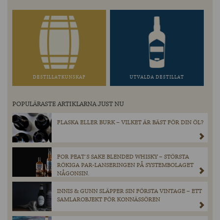
DESTILLATKUNSKAP
UTVALDA DESTILLAT
POPULÄRASTE ARTIKLARNA JUST NU
FLASKA ELLER BURK – VILKET ÄR BÄST FÖR DIN ÖL?
FOR PEAT´S SAKE BLENDED WHISKY – STÖRSTA
RÖKIGA PAR-LANSERINGEN PÅ SYSTEMBOLAGET
NÅGONSIN.
INNIS & GUNN SLÄPPER SIN FÖRSTA VINTAGE – ETT
SAMLAROBJEKT FÖR KONNÄSSÖREN