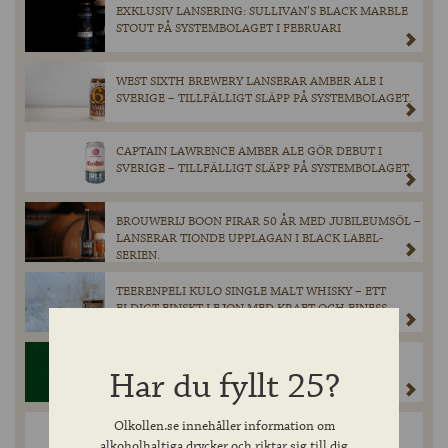
EXKLUSIV LANSERING: SULLIVAN’S BLACK MARBLE
STOUT PÅ SYSTEMBOLAGET I FEBRUARI
WEST SIXTH BREWERY LANSERAR AMBER ALE I
SVERIGE – TILLFÄLLIGT SLÄPP PÅ SYSTEMBOLAGET.
CAPTAIN LAWRENCE AMBER ALE GÖR DEBUT I
SVERIGE – TILLFÄLLIGT SLÄPP PÅ SYSTEMBOLAGET.
BROUWERIJ BOON FIRAR 50 ÅR MED JUBILEUMSÖL –
LANSERAR TIONDE UPPLAGAN I BLACK LABEL-
SERIEN.
TEERENPELI KULO SINGLE MALT WHISKY – ETT
ELDIGT FINSKT LEJON MED KRAFT OCH FINESS.
TYSK PILSNER: TRADITION, HISTORIA OCH JEVER
Har du fyllt 25?
PILSENERS UNIKA PLATS I ÖLKULTUREN.
Olkollen.se innehåller information om
VÄRLDSPREMIÄR FÖR NYA ANCNOC 16YO SKER I
alkoholhaltiga drycker och riktar sig till dig