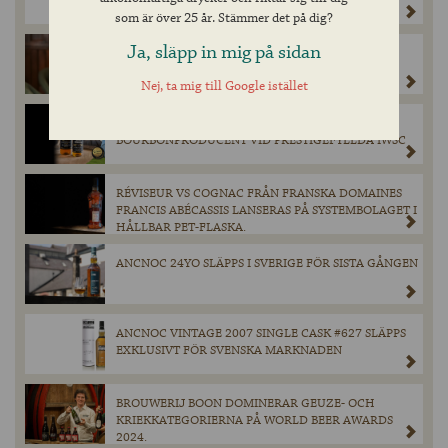
SVERIGE.
som är över 25 år. Stämmer det på dig?
Ja, släpp in mig på sidan
INNIS & GUNN LANSERAR NYHETEN SPICED RUM
CASK ALE LAGOM TILL JULSTÖKET!
Nej, ta mig till Google istället
HEAVEN HILL DISTILLERY PRISAS SOM ÅRETS
BOURBONPRODUCENT VID PRESTIGEFYLLDA IWSC
RÉVISEUR VS COGNAC FRÅN FRANSKA DOMAINES
FRANCIS ABÉCASSIS LANSERAS PÅ SYSTEMBOLAGET I
HÅLLBAR PET-FLASKA.
ANCNOC 24YO SLÄPPS I SVERIGE FÖR SISTA GÅNGEN
ANCNOC VINTAGE 2007 SINGLE CASK #627 SLÄPPS
EXKLUSIVT FÖR SVENSKA MARKNADEN
BROUWERIJ BOON DOMINERAR GEUZE- OCH
KRIEKKATEGORIERNA PÅ WORLD BEER AWARDS
2024.