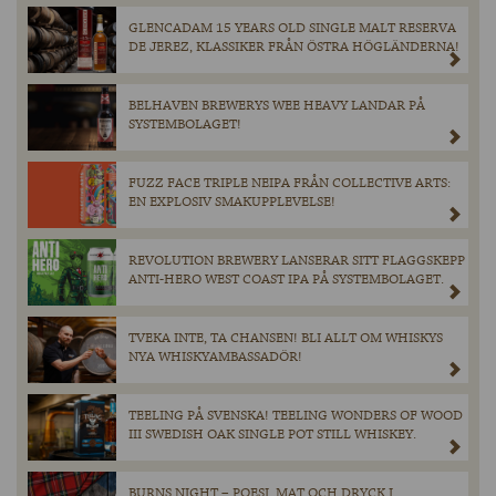
GLENCADAM 15 YEARS OLD SINGLE MALT RESERVA
DE JEREZ, KLASSIKER FRÅN ÖSTRA HÖGLÄNDERNA!
BELHAVEN BREWERYS WEE HEAVY LANDAR PÅ
SYSTEMBOLAGET!
FUZZ FACE TRIPLE NEIPA FRÅN COLLECTIVE ARTS:
EN EXPLOSIV SMAKUPPLEVELSE!
REVOLUTION BREWERY LANSERAR SITT FLAGGSKEPP
ANTI-HERO WEST COAST IPA PÅ SYSTEMBOLAGET.
TVEKA INTE, TA CHANSEN! BLI ALLT OM WHISKYS
NYA WHISKYAMBASSADÖR!
TEELING PÅ SVENSKA! TEELING WONDERS OF WOOD
III SWEDISH OAK SINGLE POT STILL WHISKEY.
BURNS NIGHT – POESI, MAT OCH DRYCK I