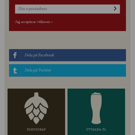
Jag accepterar villkoren »
Dela på Facebook
Dela på Twitter
ÖLKUNSKAP
UTVALDA ÖL