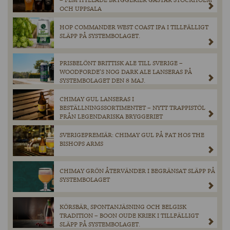
– FEM HYLLADE BRYGGERIER GÄSTAR STOCKHOLM
OCH UPPSALA
HOP COMMANDER WEST COAST IPA I TILLFÄLLIGT
SLÄPP PÅ SYSTEMBOLAGET.
PRISBELÖNT BRITTISK ALE TILL SVERIGE –
WOODFORDE’S NOG DARK ALE LANSERAS PÅ
SYSTEMBOLAGET DEN 8 MAJ.
CHIMAY GUL LANSERAS I
BESTÄLLNINGSSORTIMENTET – NYTT TRAPPISTÖL
FRÅN LEGENDARISKA BRYGGERIET
SVERIGEPREMIÄR: CHIMAY GUL PÅ FAT HOS THE
BISHOPS ARMS
CHIMAY GRÖN ÅTERVÄNDER I BEGRÄNSAT SLÄPP PÅ
SYSTEMBOLAGET
KÖRSBÄR, SPONTANJÄSNING OCH BELGISK
TRADITION – BOON OUDE KRIEK I TILLFÄLLIGT
SLÄPP PÅ SYSTEMBOLAGET.