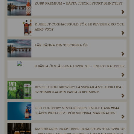
ZUBR PREMIUM – BÄSTA TJECK I STORT BLINDTEST.
DUBBELT COGNACSGULD FÖR LE REVISEUR XO OCH
ABK6 VSOP
LÄR KÄNNA DIN TJECKISKA ÖL
9 BÄSTA ÖLSTÄLLENA I SVERIGE – ENLIGT RATEBEER
REVOLUTION BREWERY LANSERAR ANTI-HERO IPA I
SYSTEMBOLAGETS FASTA SORTIMENT.
OLD PULTENEY VINTAGE 2008 SINGLE CASK #844
SLÄPPS EXKLUSIVT FÖR SVENSKA MARKNADEN
AMERIKANSK CRAFT BEER ROADSHOW TILL SVERIGE