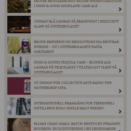
SKOTSK BRYGGARKONST MÖTER WHISKYTRADITION
I INNIS & GUNN HIGHLAND CASK ALE
CHIMAY BLÅ LAGRAD PÅ BRANDYFAT I EXKLUSIVT
SLÄPP PÅ SYSTEMBOLAGET.
BRONX BREWERYS NO RESOLUTIONS IPA ERÖVRAR
SVERIGE – NU I SYSTEMBOLAGETS FASTA
SORTIMENT.
INNIS & GUNNS TEQUILA CASK – BLONDE ALE
LAGRAD PÅ TEQUILAFAT I TILLFÄLLIGT SLÄPP PÅ
SYSTEMBOLAGET.
NY DESIGN FÖR COLLECTIVE ARTS RADIO THE
MOTHERSHIP DIPA.
INTERNATIONELL FRAMGÅNG FÖR TEERENPELI
DISTILLERYS KULO SINGLE MALT WHISKY.
ELIJAH CRAIG SMALL BATCH KENTUCKY STRAIGHT
BOURBON: EN DJUPDYKNING I EN LEGENDARISK