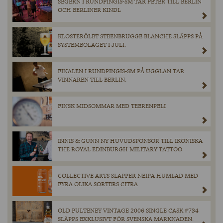
SEGERN I RUNDPINGIS-SM TAR PETER TILL BERLIN
OCH BERLINER KINDL
KLOSTERÖLET STEENBRUGGE BLANCHE SLÄPPS PÅ
SYSTEMBOLAGET I JULI.
FINALEN I RUNDPINGIS-SM PÅ UGGLAN TAR
VINNAREN TILL BERLIN.
FINSK MIDSOMMAR MED TEERENPELI
INNIS & GUNN NY HUVUDSPONSOR TILL IKONISKA
THE ROYAL EDINBURGH MILITARY TATTOO
COLLECTIVE ARTS SLÄPPER NEIPA HUMLAD MED
FYRA OLIKA SORTERS CITRA
OLD PULTENEY VINTAGE 2006 SINGLE CASK #734
SLÄPPS EXKLUSIVT FÖR SVENSKA MARKNADEN.