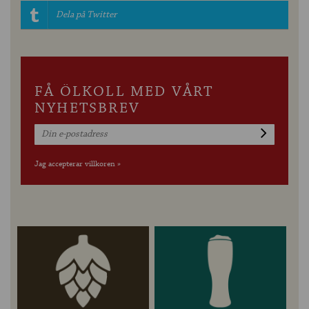
Dela på Twitter
FÅ ÖLKOLL MED VÅRT
NYHETSBREV
Jag accepterar villkoren »