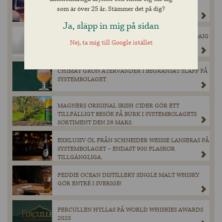
PADDINGTONS UTSEDD TILL GÖTEBORGS BÄSTA
som är över 25 år. Stämmer det på dig?
SPORTBAR
Ja, släpp in mig på sidan
INNIS & GUNN’S SUCCÉSAMARBETE MED LAPHROAIG
Nej, ta mig till Google istället
ÄR TILLBAKA!
CHIMAY GRÖN ÅTERVÄNDER I BEGRÄNSAT SLÄPP PÅ
SYSTEMBOLAGET.
MAGNERS ORIGINAL IRISH CIDER GÖR ETT
TILLFÄLLIGT BESÖK PÅ BURK I SYSTEMBOLAGETS
SORTIMENT DEN 28 MARS.
EXKLUSIV ÖL FRÅN SCHNEIDER WEISSE LANSERAS PÅ
SYSTEMBOLAGET – ENDAST 900 FLASKOR
TILLGÄNGLIGA.
FEDDIE OCEAN DISTILLERY SINGLE MALT WHISKY
GÖR ENTRÉ I SVERIGE!
FERCULLEN HYLLAS PÅ WORLD WHISKIES AWARDS
2025