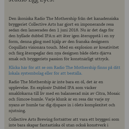
Den ikoniska Radio The Mothership från det kanadensiska
bryggeriet Collective Arts har gjort en imponerande resa
sedan den lanserades den 1 juni 2018. Nu är det dags för
den hyllade dubbel IPA:n att åter igen återuppstå i en ny
form, denna gång med hjälp av den franska designern
Coquillats visionära touch. Med en explosion av kreativitet
och färg återspeglar den nya designen både ölets djärva
smak och bryggeriets passion för konstnärligt uttryck.
Klicka här för att se om Radio The Mothership finns på ditt
lokala systembolag eller för att beställa.
Radio The Mothership är inte bara en öl, det är en
upplevelse. En explosiv Dubbel IPA som väcker
smaklökarna till liv med en balanserad mix av Citra, Mosaic
och Simcoe-humle. Varje klunk är en resa där varje ny
nyans av humle tar dig djupare in i ölets komplexitet och
njutning.
Collective Arts Brewing fortsätter att vara ett bryggeri som
inte bara skapar fantastiska öl utan också konstverk i