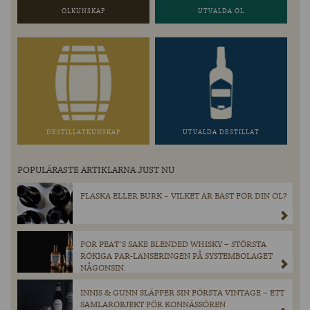
ÖLKUNSKAP
UTVALDA ÖL
DESTILLATKUNSKAP
UTVALDA DESTILLAT
POPULÄRASTE ARTIKLARNA JUST NU
FLASKA ELLER BURK – VILKET ÄR BÄST FÖR DIN ÖL?
FOR PEAT´S SAKE BLENDED WHISKY – STÖRSTA
RÖKIGA PAR-LANSERINGEN PÅ SYSTEMBOLAGET
NÅGONSIN.
INNIS & GUNN SLÄPPER SIN FÖRSTA VINTAGE – ETT
SAMLAROBJEKT FÖR KONNÄSSÖREN