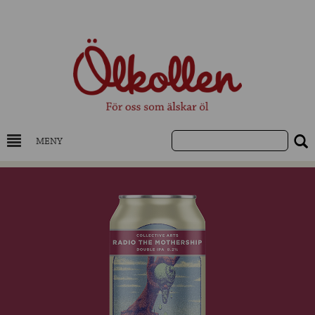
MENY
DRYCKESKUNSKAP
NYHETER
UTVALDA ÖL
UTVALDA CIDER
UTVALDA DESTILLAT