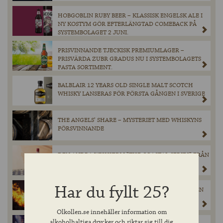
HOBGOBLIN RUBY BEER – KLASSISK ENGELSK ALE I
NY KOSTYM GÖR EFTERLÄNGTAD COMEBACK PÅ
SYSTEMBOLAGET 2 JUNI.
PRISVINNANDE TJECKISK PREMIUMLAGER –
PRISVÄRDA ZUBR GRADUS NU I SYSTEMBOLAGETS
FASTA SORTIMENT.
BALBLAIR 12 YEARS OLD SINGLE MALT SCOTCH
WHISKY LANSERAS FÖR FÖRSTA GÅNGEN I SVERIGE
THE ANGELS’ SHARE – MYSTERIET MED WHISKYNS
FÖRSVINNANDE
DEN ANDRA WHISKYN I ”THE COASTAL SERIES” FRÅN
SKOTSKA OLD PULTENEY KOMMER TILL
SYSTEMBOLAGETS HYLLOR I MAJ!
Har du fyllt 25?
KATASTROFEN SOM FORMADE HEAVEN HILL — EN
WHISKEYHISTORIA VÄRD ATT MINNAS
Olkollen.se innehåller information om
alkoholhaltiga drycker och riktar sig till dig