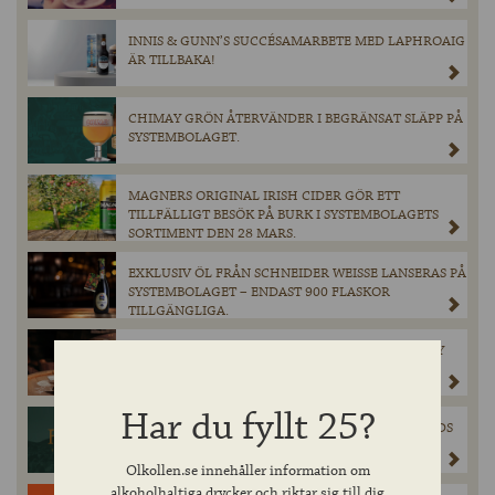
INNIS & GUNN’S SUCCÉSAMARBETE MED LAPHROAIG
ÄR TILLBAKA!
CHIMAY GRÖN ÅTERVÄNDER I BEGRÄNSAT SLÄPP PÅ
SYSTEMBOLAGET.
MAGNERS ORIGINAL IRISH CIDER GÖR ETT
TILLFÄLLIGT BESÖK PÅ BURK I SYSTEMBOLAGETS
SORTIMENT DEN 28 MARS.
EXKLUSIV ÖL FRÅN SCHNEIDER WEISSE LANSERAS PÅ
SYSTEMBOLAGET – ENDAST 900 FLASKOR
TILLGÄNGLIGA.
FEDDIE OCEAN DISTILLERY SINGLE MALT WHISKY
GÖR ENTRÉ I SVERIGE!
Har du fyllt 25?
FERCULLEN HYLLAS PÅ WORLD WHISKIES AWARDS
2025
Olkollen.se innehåller information om
alkoholhaltiga drycker och riktar sig till dig