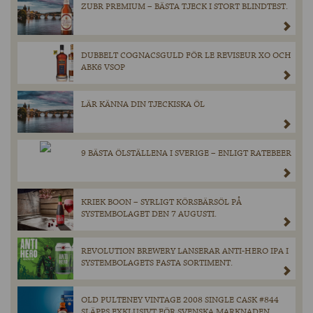
ZUBR PREMIUM – BÄSTA TJECK I STORT BLINDTEST.
DUBBELT COGNACSGULD FÖR LE REVISEUR XO OCH
ABK6 VSOP
LÄR KÄNNA DIN TJECKISKA ÖL
9 BÄSTA ÖLSTÄLLENA I SVERIGE – ENLIGT RATEBEER
KRIEK BOON – SYRLIGT KÖRSBÄRSÖL PÅ
SYSTEMBOLAGET DEN 7 AUGUSTI.
REVOLUTION BREWERY LANSERAR ANTI-HERO IPA I
SYSTEMBOLAGETS FASTA SORTIMENT.
OLD PULTENEY VINTAGE 2008 SINGLE CASK #844
SLÄPPS EXKLUSIVT FÖR SVENSKA MARKNADEN