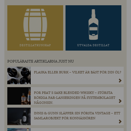
DESTILLATKUNSKAP
UTVALDA DESTILLAT
POPULÄRASTE ARTIKLARNA JUST NU
FLASKA ELLER BURK – VILKET ÄR BÄST FÖR DIN ÖL?
FOR PEAT´S SAKE BLENDED WHISKY – STÖRSTA
RÖKIGA PAR-LANSERINGEN PÅ SYSTEMBOLAGET
NÅGONSIN.
INNIS & GUNN SLÄPPER SIN FÖRSTA VINTAGE – ETT
SAMLAROBJEKT FÖR KONNÄSSÖREN