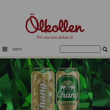
MENY
DRYCKESKUNSKAP
NYHETER
UTVALDA ÖL
UTVALDA CIDER
UTVALDA DESTILLAT