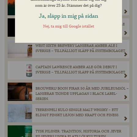
CINCINNATIBRYGGERI SLÄPPER GULDVINNANDE
som är över 25 år. Stämmer det på dig?
HAPPY AMBER PÅ SYSTEMBOLAGET 1 MARS.
Ja, släpp in mig på sidan
EXKLUSIV LANSERING: SULLIVAN’S BLACK MARBLE
Nej, ta mig till Google istället
STOUT PÅ SYSTEMBOLAGET I FEBRUARI
WEST SIXTH BREWERY LANSERAR AMBER ALE I
SVERIGE – TILLFÄLLIGT SLÄPP PÅ SYSTEMBOLAGET.
CAPTAIN LAWRENCE AMBER ALE GÖR DEBUT I
SVERIGE – TILLFÄLLIGT SLÄPP PÅ SYSTEMBOLAGET.
BROUWERIJ BOON FIRAR 50 ÅR MED JUBILEUMSÖL –
LANSERAR TIONDE UPPLAGAN I BLACK LABEL-
SERIEN.
TEERENPELI KULO SINGLE MALT WHISKY – ETT
ELDIGT FINSKT LEJON MED KRAFT OCH FINESS.
TYSK PILSNER: TRADITION, HISTORIA OCH JEVER
PILSENERS UNIKA PLATS I ÖLKULTUREN.