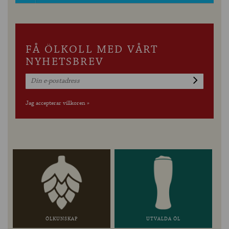
FÅ ÖLKOLL MED VÅRT
NYHETSBREV
Jag accepterar villkoren »
ÖLKUNSKAP
UTVALDA ÖL