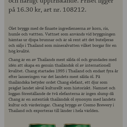
och härligt uppfriskande. Priset ligger
på 16.30 kr, art nr. 108212.
Ölet bryggs med de finaste ingredienserna av korn, ris,
humle och vattten. Vattnet som används vid bryggningen
hämtas ur djupa brunnar och är så rent att det buteljeras
och säljs i Thailand som mineralvatten vilket borgar för en
hög kvalité.
Chang är en av Thailands mest sålda öl och grundades med
idén att skapa en genuin thailändsk öl av internationell
kvalitet. Chang startades 1995 i Thailand och endast fyra år
efter lanseringen var det landets mest sålda öl. På
thailändska betyder ordet Chang elefant, ett djur som
präglat landet såväl kulturellt som historiskt. Namnet och
loggan föreställande de två elefanterna är ingen slump då
Chang är en autentisk thailändsk öl synonym med landets
kultur och värderingar. Chang bryggs av Cosmo Brewery i
Thailand och exporteras till länder i hela världen.