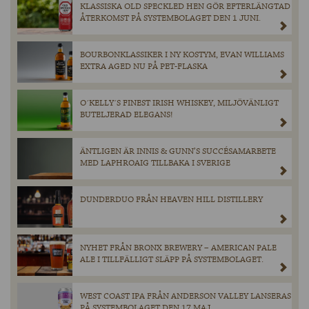
KLASSISKA OLD SPECKLED HEN GÖR EFTERLÄNGTAD
ÅTERKOMST PÅ SYSTEMBOLAGET DEN 1 JUNI.
BOURBONKLASSIKER I NY KOSTYM, EVAN WILLIAMS
EXTRA AGED NU PÅ PET-FLASKA
O´KELLY´S FINEST IRISH WHISKEY, MILJÖVÄNLIGT
BUTELJERAD ELEGANS!
ÄNTLIGEN ÄR INNIS & GUNN’S SUCCÉSAMARBETE
MED LAPHROAIG TILLBAKA I SVERIGE
DUNDERDUO FRÅN HEAVEN HILL DISTILLERY
NYHET FRÅN BRONX BREWERY – AMERICAN PALE
ALE I TILLFÄLLIGT SLÄPP PÅ SYSTEMBOLAGET.
WEST COAST IPA FRÅN ANDERSON VALLEY LANSERAS
PÅ SYSTEMBOLAGET DEN 17 MAJ.