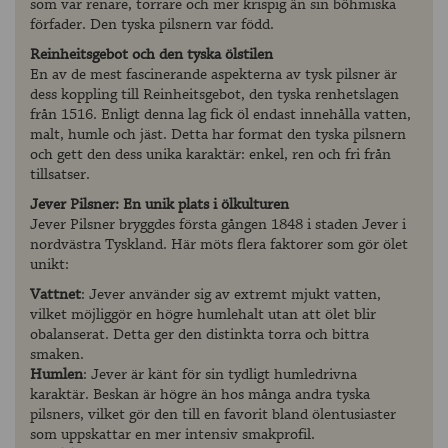
som var renare, torrare och mer krispig än sin böhmiska
förfader. Den tyska pilsnern var född.
Reinheitsgebot och den tyska ölstilen
En av de mest fascinerande aspekterna av tysk pilsner är
dess koppling till Reinheitsgebot, den tyska renhetslagen
från 1516. Enligt denna lag fick öl endast innehålla vatten,
malt, humle och jäst. Detta har format den tyska pilsnern
och gett den dess unika karaktär: enkel, ren och fri från
tillsatser.
Jever Pilsner: En unik plats i ölkulturen
Jever Pilsner bryggdes första gången 1848 i staden Jever i
nordvästra Tyskland. Här möts flera faktorer som gör ölet
unikt:
Vattnet
: Jever använder sig av extremt mjukt vatten,
vilket möjliggör en högre humlehalt utan att ölet blir
obalanserat. Detta ger den distinkta torra och bittra
smaken.
Humlen
: Jever är känt för sin tydligt humledrivna
karaktär. Beskan är högre än hos många andra tyska
pilsners, vilket gör den till en favorit bland ölentusiaster
som uppskattar en mer intensiv smakprofil.