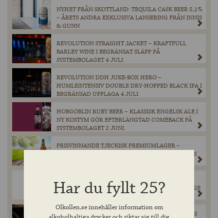
NYHET FRÅN SKOTTLAND: TEQUILA CASK BEER 5,1%
– ÅRETS ANDRA EXKLUSIVA LANSERING FRÅN INNIS
& GUNN
REVOLUTION STRAIGHT JACKET – KRAFTFULL
BARLEY WINE I BEGRÄNSAT SLÄPP PÅ
SYSTEMBOLAGET 4 JULI.
REVOLUTION DDH JUKE-BOX HERO –
HUMLEINTENSIV DOUBLE DRY-HOPPED BLACK IPA I
BEGRÄNSAD UPPLAGA 4 JULI.
HOBGOBLIN RUBY BEER – KLASSISK ENGELSK ALE I
NY KOSTYM GÖR EFTERLÄNGTAD COMEBACK PÅ
SYSTEMBOLAGET 2 JUNI.
PRISVINNANDE TJECKISK PREMIUMLAGER –
PRISVÄRDA ZUBR GRADUS NU I SYSTEMBOLAGETS
FASTA SORTIMENT.
BALBLAIR 12 YEARS OLD SINGLE MALT SCOTCH
Har du fyllt 25?
WHISKY LANSERAS FÖR FÖRSTA GÅNGEN I SVERIGE
Olkollen.se innehåller information om
THE ANGELS’ SHARE – MYSTERIET MED WHISKYNS
alkoholhaltiga drycker och riktar sig till dig