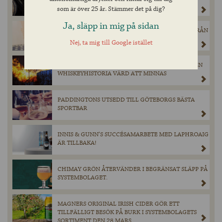
FÖRSVINNANDE
som är över 25 år. Stämmer det på dig?
Ja, släpp in mig på sidan
DEN ANDRA WHISKYN I ”THE COASTAL SERIES” FRÅN
SKOTSKA OLD PULTENEY KOMMER TILL
Nej, ta mig till Google istället
SYSTEMBOLAGETS HYLLOR I MAJ!
KATASTROFEN SOM FORMADE HEAVEN HILL — EN
WHISKEYHISTORIA VÄRD ATT MINNAS
PADDINGTONS UTSEDD TILL GÖTEBORGS BÄSTA
SPORTBAR
INNIS & GUNN’S SUCCÉSAMARBETE MED LAPHROAIG
ÄR TILLBAKA!
CHIMAY GRÖN ÅTERVÄNDER I BEGRÄNSAT SLÄPP PÅ
SYSTEMBOLAGET.
MAGNERS ORIGINAL IRISH CIDER GÖR ETT
TILLFÄLLIGT BESÖK PÅ BURK I SYSTEMBOLAGETS
SORTIMENT DEN 28 MARS.