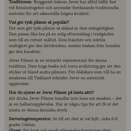
Traditionen
: Bryggeriet bakom Jever har alltid hållit fast
vid Reinheitsgebot och använder fortfarande traditionella
metoder för att säkerställa högsta kvalitet.
Vad gör tysk pilsner så populär?
Det som gör tysk pilsner så älskad är dess mångsidighet.
Den passar lika bra på en solig eftermiddag i trädgården
som till en robust måltid. Dess fräschör och subtila
maltighet gör den lättdrucken, medan beskan från humlen
ger den karaktär.
Jever Pilsner är en utmärkt representant för denna
tradition. Dess höga beska och torra avslutning gör att den
sticker ut bland andra pilsners. För ölälskare som vill ha en
smakresa till Tyskland erbjuder Jever en autentisk
upplevelse.
Hur du njuter av Jever Pilsner på bästa sätt?
Att dricka Jever Pilsner handlar inte bara om smaken – det
är en helhetsupplevelse. Här är några tips för att få ut det
mesta av denna ikoniska dryck:
Serveringstemperatur
: Se till att ölet är väl kylt, cirka 6-8
grader Celsius.
Glaset
: Ett högt och smalt pilsnerglas framhäver ölets