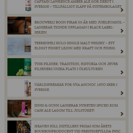
CAPTAIN LAWRENCE AMBER ALE GÖR DEBUT I
SVERIGE – TILLFÄLLIGT SLÄPP PÅ SYSTEMBOLAGET.
BROUWERIJ BOON FIRAR 50 ÅR MED JUBILEUMSÖL –
LANSERAR TIONDE UPPLAGAN I BLACK LABEL-
SERIEN.
TEERENPELI KULO SINGLE MALT WHISKY – ETT
ELDIGT FINSKT LEJON MED KRAFT OCH FINESS.
TYSK PILSNER: TRADITION, HISTORIA OCH JEVER
PILSENERS UNIKA PLATS I ÖLKULTUREN.
VÄRLDSPREMIÄR FÖR NYA ANCNOC 16YO SKER I
SVERIGE.
INNIS & GUNN LANSERAR NYHETEN SPICED RUM
CASK ALE LAGOM TILL JULSTÖKET!
HEAVEN HILL DISTILLERY PRISAS SOM ÅRETS
BOURBONPRODUCENT VID PRESTIGEFYLLDA IWSC