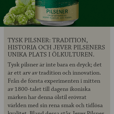
OM ÖLKOLLEN
KONTAKTA OSS
NYHETSBREV
TYSK PILSNER: TRADITION,
HISTORIA OCH JEVER PILSENERS
UNIKA PLATS I ÖLKULTUREN.
Tysk pilsner är inte bara en dryck; det
är ett arv av tradition och innovation.
Från de första experimenten i mitten
av 1800-talet till dagens ikoniska
märken har denna ölstil erövrat
världen med sin rena smak och tidlösa
kvalitet. Bland dessa står Jever Pilsner