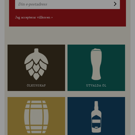
Jag accepterar villkoren »
ÖLKUNSKAP
UTVALDA ÖL