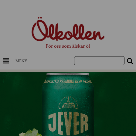
MENY
DRYCKESKUNSKAP
NYHETER
UTVALDA ÖL
UTVALDA CIDER
UTVALDA DESTILLAT