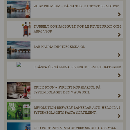
ZUBR PREMIUM – BÄSTA TJECK I STORT BLINDTEST.
DUBBELT COGNACSGULD FÖR LE REVISEUR XO OCH
ABK6 VSOP
LÄR KÄNNA DIN TJECKISKA ÖL
9 BÄSTA ÖLSTÄLLENA I SVERIGE – ENLIGT RATEBEER
KRIEK BOON – SYRLIGT KÖRSBÄRSÖL PÅ
SYSTEMBOLAGET DEN 7 AUGUSTI.
REVOLUTION BREWERY LANSERAR ANTI-HERO IPA I
SYSTEMBOLAGETS FASTA SORTIMENT.
OLD PULTENEY VINTAGE 2008 SINGLE CASK #844