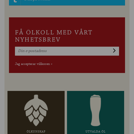
FÅ ÖLKOLL MED VÅRT
NYHETSBREV
Jag accepterar villkoren »
ÖLKUNSKAP
UTVALDA ÖL