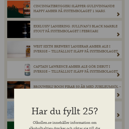
CINCINNATIBRYGGERI SLÄPPER GULDVINNANDE
HAPPY AMBER PÅ SYSTEMBOLAGET 1 MARS.
EXKLUSIV LANSERING: SULLIVAN’S BLACK MARBLE
STOUT PÅ SYSTEMBOLAGET I FEBRUARI
WEST SIXTH BREWERY LANSERAR AMBER ALE I
SVERIGE – TILLFÄLLIGT SLÄPP PÅ SYSTEMBOLAGET.
CAPTAIN LAWRENCE AMBER ALE GÖR DEBUT I
SVERIGE – TILLFÄLLIGT SLÄPP PÅ SYSTEMBOLAGET.
BROUWERIJ BOON FIRAR 50 ÅR MED JUBILEUMSÖL –
LANSERAR TIONDE UPPLAGAN I BLACK LABEL-
SERIEN.
TEERENPELI KULO SINGLE MALT WHISKY – ETT
Har du fyllt 25?
ELDIGT FINSKT LEJON MED KRAFT OCH FINESS.
Olkollen.se innehåller information om
TYSK PILSNER: TRADITION, HISTORIA OCH JEVER
alkoholhaltiga drycker och riktar sig till dig