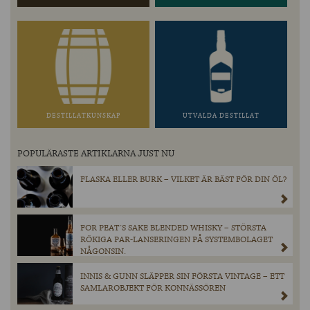
DESTILLATKUNSKAP
UTVALDA DESTILLAT
POPULÄRASTE ARTIKLARNA JUST NU
FLASKA ELLER BURK – VILKET ÄR BÄST FÖR DIN ÖL?
FOR PEAT´S SAKE BLENDED WHISKY – STÖRSTA
RÖKIGA PAR-LANSERINGEN PÅ SYSTEMBOLAGET
NÅGONSIN.
INNIS & GUNN SLÄPPER SIN FÖRSTA VINTAGE – ETT
SAMLAROBJEKT FÖR KONNÄSSÖREN