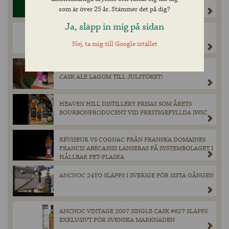
PILSENERS UNIKA PLATS I ÖLKULTUREN.
som är över 25 år. Stämmer det på dig?
Ja, släpp in mig på sidan
VÄRLDSPREMIÄR FÖR NYA ANCNOC 16YO SKER I
SVERIGE.
Nej, ta mig till Google istället
INNIS & GUNN LANSERAR NYHETEN SPICED RUM
CASK ALE LAGOM TILL JULSTÖKET!
HEAVEN HILL DISTILLERY PRISAS SOM ÅRETS
BOURBONPRODUCENT VID PRESTIGEFYLLDA IWSC
RÉVISEUR VS COGNAC FRÅN FRANSKA DOMAINES
FRANCIS ABÉCASSIS LANSERAS PÅ SYSTEMBOLAGET I
HÅLLBAR PET-FLASKA.
ANCNOC 24YO SLÄPPS I SVERIGE FÖR SISTA GÅNGEN
ANCNOC VINTAGE 2007 SINGLE CASK #627 SLÄPPS
EXKLUSIVT FÖR SVENSKA MARKNADEN