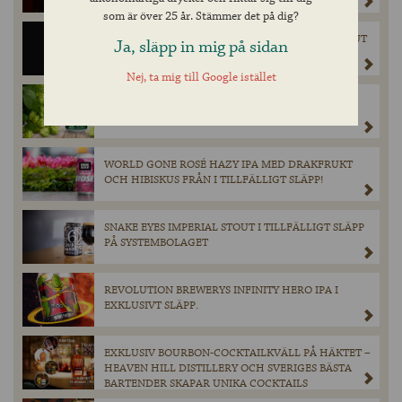
som är över 25 år. Stämmer det på dig?
VANISHING POINT 08 – EXKLUSIV IMPERIAL STOUT
Ja, släpp in mig på sidan
LAGRAD PÅ FAT FRÅN THE GLENLIVET.
Nej, ta mig till Google istället
HOP COMMANDER IPA I TILLFÄLLIGT SLÄPP PÅ
SYSTEMBOLAGET.
WORLD GONE ROSÉ HAZY IPA MED DRAKFRUKT
OCH HIBISKUS FRÅN I TILLFÄLLIGT SLÄPP!
SNAKE EYES IMPERIAL STOUT I TILLFÄLLIGT SLÄPP
PÅ SYSTEMBOLAGET
REVOLUTION BREWERYS INFINITY HERO IPA I
EXKLUSIVT SLÄPP.
EXKLUSIV BOURBON-COCKTAILKVÄLL PÅ HÄKTET –
HEAVEN HILL DISTILLERY OCH SVERIGES BÄSTA
BARTENDER SKAPAR UNIKA COCKTAILS