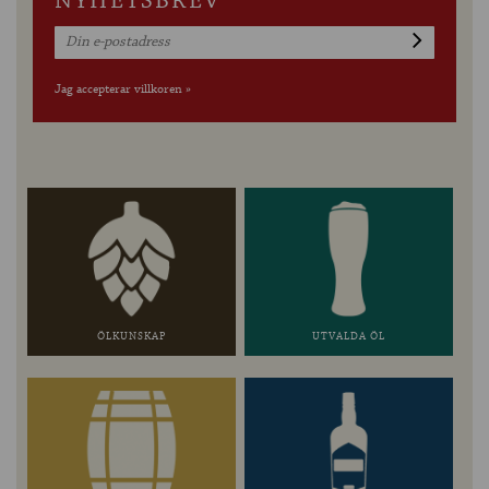
NYHETSBREV
Jag accepterar villkoren »
ÖLKUNSKAP
UTVALDA ÖL