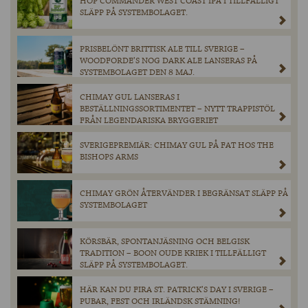
HOP COMMANDER WEST COAST IPA I TILLFÄLLIGT
SLÄPP PÅ SYSTEMBOLAGET.
PRISBELÖNT BRITTISK ALE TILL SVERIGE –
WOODFORDE’S NOG DARK ALE LANSERAS PÅ
SYSTEMBOLAGET DEN 8 MAJ.
CHIMAY GUL LANSERAS I
BESTÄLLNINGSSORTIMENTET – NYTT TRAPPISTÖL
FRÅN LEGENDARISKA BRYGGERIET
SVERIGEPREMIÄR: CHIMAY GUL PÅ FAT HOS THE
BISHOPS ARMS
CHIMAY GRÖN ÅTERVÄNDER I BEGRÄNSAT SLÄPP PÅ
SYSTEMBOLAGET
KÖRSBÄR, SPONTANJÄSNING OCH BELGISK
TRADITION – BOON OUDE KRIEK I TILLFÄLLIGT
SLÄPP PÅ SYSTEMBOLAGET.
HÄR KAN DU FIRA ST. PATRICK’S DAY I SVERIGE –
PUBAR, FEST OCH IRLÄNDSK STÄMNING!