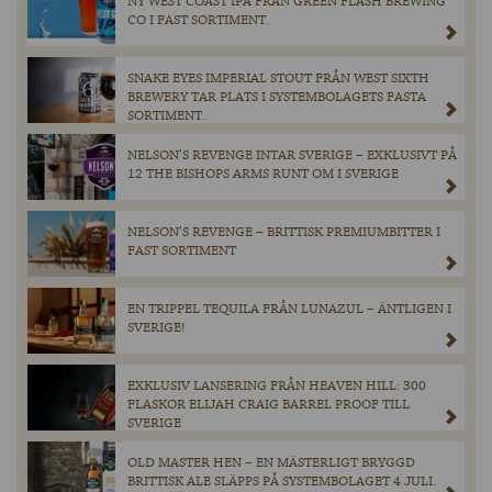
NY WEST COAST IPA FRÅN GREEN FLASH BREWING
CO I FAST SORTIMENT.
SNAKE EYES IMPERIAL STOUT FRÅN WEST SIXTH
BREWERY TAR PLATS I SYSTEMBOLAGETS FASTA
SORTIMENT.
NELSON’S REVENGE INTAR SVERIGE – EXKLUSIVT PÅ
12 THE BISHOPS ARMS RUNT OM I SVERIGE
NELSON’S REVENGE – BRITTISK PREMIUMBITTER I
FAST SORTIMENT
EN TRIPPEL TEQUILA FRÅN LUNAZUL – ÄNTLIGEN I
SVERIGE!
EXKLUSIV LANSERING FRÅN HEAVEN HILL: 300
FLASKOR ELIJAH CRAIG BARREL PROOF TILL
SVERIGE
OLD MASTER HEN – EN MÄSTERLIGT BRYGGD
BRITTISK ALE SLÄPPS PÅ SYSTEMBOLAGET 4 JULI.