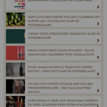
AMERIKANSKA ÖLLEGENDER PÅ SVENSK MARK
SAINT LOUIS BRYGGERIET SCHLAFLY LANSERAR DRY-
HOPPED APA I TILLFÄLLIGT SLÄPP PÅ
SYSTEMBOLAGET.
CHIMAY GRÖN ÅTERVÄNDER I BEGRÄNSAT SLÄPP PÅ
SYSTEMBOLAGET.
SYRLIG NYHET FRÅN COLLECTIVE ARTS – BLOOD
ORANGE AND CRANBERRY WITH VANILLA SOUR!
ROYAL JAMAICAN RUM 15 YEARS OLD LIMITED
EDITION – EXKLUSIVT SLÄPP PÅ SYSTEMBOLAGET.
CECILIA OCH LUDWIG UTVALDA SOM 2024 ÅRS
WHISKYSTIPENDIATER – FÅR VÄLJA FAT FRÅN
ANCNOC.
GLENCADAM 15 YEARS OLD SINGLE MALT RESERVA
DE JEREZ, KLASSIKER FRÅN ÖSTRA HÖGLÄNDERNA!