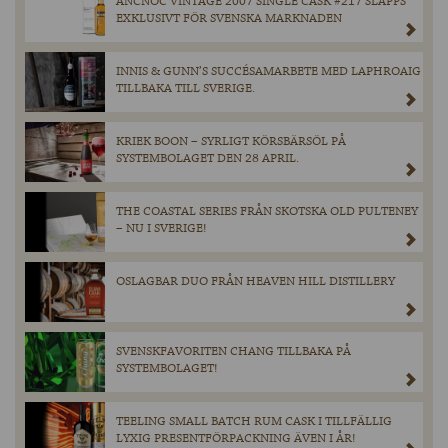
ANCNOC VINTAGE 2007 SINGLE CASK #217 SLÄPPS
EXKLUSIVT FÖR SVENSKA MARKNADEN
INNIS & GUNN’S SUCCÉSAMARBETE MED LAPHROAIG
TILLBAKA TILL SVERIGE.
KRIEK BOON – SYRLIGT KÖRSBÄRSÖL PÅ
SYSTEMBOLAGET DEN 28 APRIL.
THE COASTAL SERIES FRÅN SKOTSKA OLD PULTENEY
– NU I SVERIGE!
OSLAGBAR DUO FRÅN HEAVEN HILL DISTILLERY
SVENSKFAVORITEN CHANG TILLBAKA PÅ
SYSTEMBOLAGET!
TEELING SMALL BATCH RUM CASK I TILLFÄLLIG
LYXIG PRESENTFÖRPACKNING ÄVEN I ÅR!