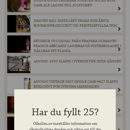
INNIS & GUNN LANSERAR NYHETEN SPICED RUM
CASK ALE LAGOM TILL JULSTÖKET!
HEAVEN HILL DISTILLERY PRISAS SOM ÅRETS
BOURBONPRODUCENT VID PRESTIGEFYLLDA IWSC
RÉVISEUR VS COGNAC FRÅN FRANSKA DOMAINES
FRANCIS ABÉCASSIS LANSERAS PÅ SYSTEMBOLAGET I
HÅLLBAR PET-FLASKA.
ANCNOC 24YO SLÄPPS I SVERIGE FÖR SISTA GÅNGEN
ANCNOC VINTAGE 2007 SINGLE CASK #627 SLÄPPS
EXKLUSIVT FÖR SVENSKA MARKNADEN
BROUWERIJ BOON DOMINERAR GEUZE- OCH
KRIEKKATEGORIERNA PÅ WORLD BEER AWARDS
Har du fyllt 25?
2024.
BOON MILLÉSIME 2023 – EXKLUSIVT SLÄPP PÅ
Olkollen.se innehåller information om
SYSTEMBOLAGET MED VÄRLDENS BÄSTA KRIEK.
alkoholhaltiga drycker och riktar sig till dig