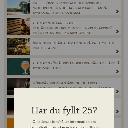
PRISBELÖNT BRITTISK ALE TILL SVERIGE –
WOODFORDE’S NOG DARK ALE LANSERAS PÅ
SYSTEMBOLAGET DEN 8 MAJ.
CHIMAY GUL LANSERAS I
BESTÄLLNINGSSORTIMENTET – NYTT TRAPPISTÖL
FRÅN LEGENDARISKA BRYGGERIET
SVERIGEPREMIÄR: CHIMAY GUL PÅ FAT HOS THE
BISHOPS ARMS
CHIMAY GRÖN ÅTERVÄNDER I BEGRÄNSAT SLÄPP PÅ
SYSTEMBOLAGET
KÖRSBÄR, SPONTANJÄSNING OCH BELGISK
TRADITION – BOON OUDE KRIEK I TILLFÄLLIGT
SLÄPP PÅ SYSTEMBOLAGET.
HÄR KAN DU FIRA ST. PATRICK’S DAY I SVERIGE –
Har du fyllt 25?
PUBAR, FEST OCH IRLÄNDSK STÄMNING!
Olkollen.se innehåller information om
SCHÖFFERHOFER HEFEWEIZEN – DEN TYSKA
alkoholhaltiga drycker och riktar sig till dig