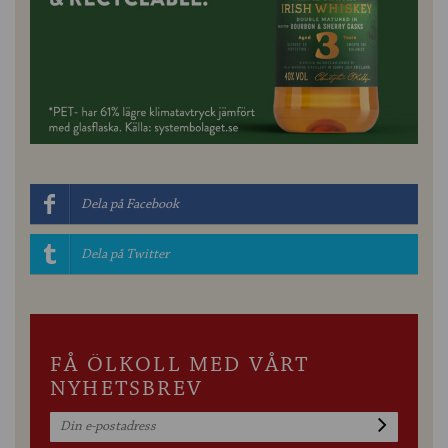
Dela på Facebook
Dela på Twitter
FÅ ÖLKOLL MED VÅRT
NYHETSBREV