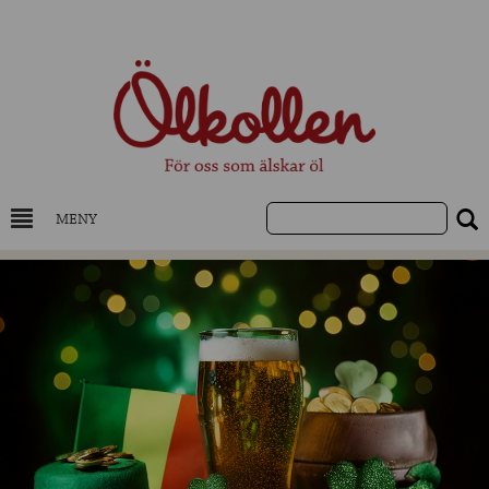
MENY
DRYCKESKUNSKAP
NYHETER
UTVALDA ÖL
UTVALDA CIDER
UTVALDA DESTILLAT