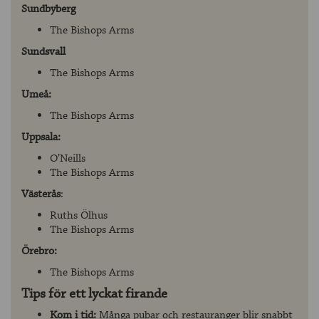
Sundbyberg
The Bishops Arms
Sundsvall
The Bishops Arms
Umeå:
The Bishops Arms
Uppsala:
O’Neills
The Bishops Arms
Västerås
:
Ruths Ölhus
The Bishops Arms
Örebro:
The Bishops Arms
Tips för ett lyckat firande
Kom i tid:
Många pubar och restauranger blir snabbt