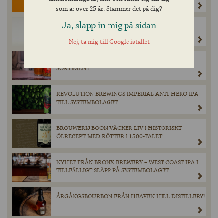
VETEÖLSIKONEN LANSERAS PÅ BURK.
som är över 25 år. Stämmer det på dig?
Ja, släpp in mig på sidan
CHIMAY TRIPLE – KLASSISK TRAPPIST I BURK FÖR
FÖRSTA GÅNGEN I SVERIGE
Nej, ta mig till Google istället
BRONX APA LANSERAS I SYSTEMBOLAGETS FASTA
SORTIMENT.
REVOLUTION BREWINGS IMPERIAL ANTI-HERO IPA
TILL SYSTEMBOLAGET.
BROUWERIJ BOON VÄCKER LIV I HISTORISKT
ÖLRECEPT MED RÖTTER I 1500-TALET.
NYHET FRÅN BRONX BREWERY – WEST COAST IPA I
TILLFÄLLIGT SLÄPP PÅ SYSTEMBOLAGET.
ÅRGÅNGSBOURBON FRÅN HEAVEN HILL DISTILLERY!