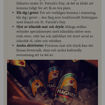
fullsatta under St. Patrick’s Day, så det är klokt att
komma tidigt för att få en bra plats.
Klä dig i grönt:
För att verkligen komma i stämning,
klä dig i grönt – den färg som traditionellt förknippas
med Irland och St. Patrick’s Day.
Njut av irländsk mat och dryck:
Många ställen
erbjuder specialmenyer med irländska rätter som
irish stew, rökt lax och självklart ett stort urval av
irländsk öl, cider och whiskey.
Andra aktiviteter:
Förutom mat och dryck kan det
finnas livemusik, dans och andra kulturella
evenemang att ta del av.