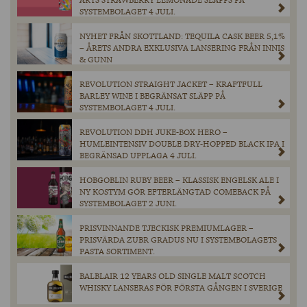
ARTS STRAWBERRY LEMONADE SLÄPPS PÅ
SYSTEMBOLAGET 4 JULI.
NYHET FRÅN SKOTTLAND: TEQUILA CASK BEER 5,1%
– ÅRETS ANDRA EXKLUSIVA LANSERING FRÅN INNIS
& GUNN
REVOLUTION STRAIGHT JACKET – KRAFTFULL
BARLEY WINE I BEGRÄNSAT SLÄPP PÅ
SYSTEMBOLAGET 4 JULI.
REVOLUTION DDH JUKE-BOX HERO –
HUMLEINTENSIV DOUBLE DRY-HOPPED BLACK IPA I
BEGRÄNSAD UPPLAGA 4 JULI.
HOBGOBLIN RUBY BEER – KLASSISK ENGELSK ALE I
NY KOSTYM GÖR EFTERLÄNGTAD COMEBACK PÅ
SYSTEMBOLAGET 2 JUNI.
PRISVINNANDE TJECKISK PREMIUMLAGER –
PRISVÄRDA ZUBR GRADUS NU I SYSTEMBOLAGETS
FASTA SORTIMENT.
BALBLAIR 12 YEARS OLD SINGLE MALT SCOTCH
WHISKY LANSERAS FÖR FÖRSTA GÅNGEN I SVERIGE