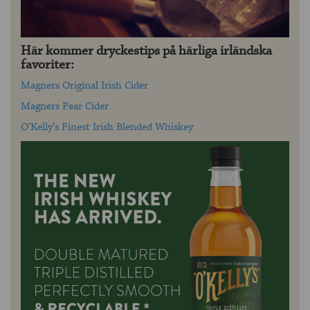
Här kommer dryckestips på härliga irländska
favoriter:
Magners Original Irish Cider
Magners Pear Cider
O’Kelly’s Finest Irish Blended Whiskey