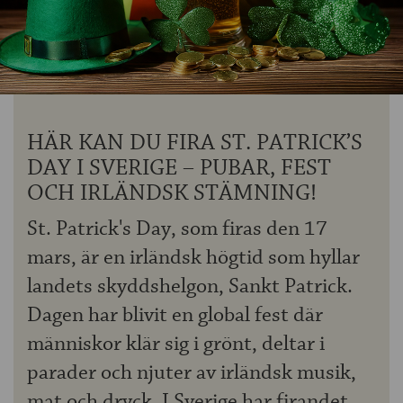
OM ÖLKOLLEN
KONTAKTA OSS
NYHETSBREV
HÄR KAN DU FIRA ST. PATRICK’S
DAY I SVERIGE – PUBAR, FEST
OCH IRLÄNDSK STÄMNING!
St. Patrick's Day, som firas den 17
mars, är en irländsk högtid som hyllar
landets skyddshelgon, Sankt Patrick.
Dagen har blivit en global fest där
människor klär sig i grönt, deltar i
parader och njuter av irländsk musik,
mat och dryck. I Sverige har firandet