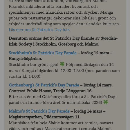
större städer som Stockholm, Göteborg och Malmö.
Firandet inkluderar ofta parader, livemusik och
specialmenyer med irländska rätter och drycker. Många
pubar och restauranger dekorerar sina lokaler i grönt och
erbjuder underhållning som speglar den irländska kulturen.
Läs mer om St Patrick’s Day här.
Dessutom ordnas det St Patrick’s Day firande av Swedish-
Irish Society i Stockholm, Göteborg och Malmö.
Stockholm’s St Patrick’s Day Parade
– lördag 14 mars –
Kungsträdgården.
Stockholm blir grönt igen!
Följ med lördagen den 14
mars i Kungsträdgården kl. 12.00–17.00 (med paraden som
startar kl. 14.00).
Gothenburg’s St Patrick’s Day Parade
– lördag 14 mars.
Contrast Public House, Tredje Långgatan 16.
Efter succén med Göteborgs allra första St. Patrick’s Day-
parad och firande förra året är man tillbaka 2026!
Malmö’s St Patrick’s Day Parade
– lördag 14 mars –
Magistratsparken, Pildammsvägen 11.
Människor från hela Skåne kommer att samlas, oavsett
väder, och mötas i Magistratsparken i centrala Malmö.