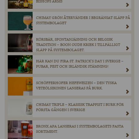
BISHOPS ARMS
CHIMAY GRÖN ÅTERVÄNDER I BEGRÄNSAT SLÄPP PÅ
SYSTEMBOLAGET
KÖRSBÄR, SPONTANJÄSNING OCH BELGISK
TRADITION – BOON OUDE KRIEK I TILLFÄLLIGT
SLÄPP PÅ SYSTEMBOLAGET.
HÄR KAN DU FIRA ST. PATRICK’S DAY I SVERIGE –
PUBAR, FEST OCH IRLÄNDSK STÄMNING!
SCHÖFFERHOFER HEFEWEIZEN – DEN TYSKA
VETEÖLSIKONEN LANSERAS PÅ BURK.
CHIMAY TRIPLE – KLASSISK TRAPPIST I BURK FÖR
FÖRSTA GÅNGEN I SVERIGE
BRONX APA LANSERAS I SYSTEMBOLAGETS FASTA
SORTIMENT.