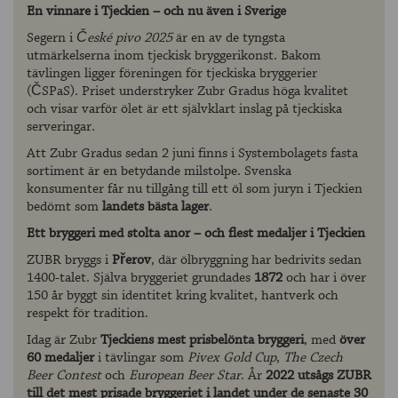
En vinnare i Tjeckien – och nu även i Sverige
Segern i
České pivo 2025
är en av de tyngsta
utmärkelserna inom tjeckisk bryggerikonst. Bakom
tävlingen ligger föreningen för tjeckiska bryggerier
(ČSPaS). Priset understryker Zubr Gradus höga kvalitet
och visar varför ölet är ett självklart inslag på tjeckiska
serveringar.
Att Zubr Gradus sedan 2 juni finns i Systembolagets fasta
sortiment är en betydande milstolpe. Svenska
konsumenter får nu tillgång till ett öl som juryn i Tjeckien
bedömt som
landets bästa lager
.
Ett bryggeri med stolta anor – och flest medaljer i Tjeckien
ZUBR bryggs i
Přerov
, där ölbryggning har bedrivits sedan
1400-talet. Själva bryggeriet grundades
1872
och har i över
150 år byggt sin identitet kring kvalitet, hantverk och
respekt för tradition.
Idag är Zubr
Tjeckiens mest prisbelönta bryggeri
, med
över
60 medaljer
i tävlingar som
Pivex Gold Cup
,
The Czech
Beer Contest
och
European Beer Star
. År
2022 utsågs ZUBR
till det mest prisade bryggeriet i landet under de senaste 30