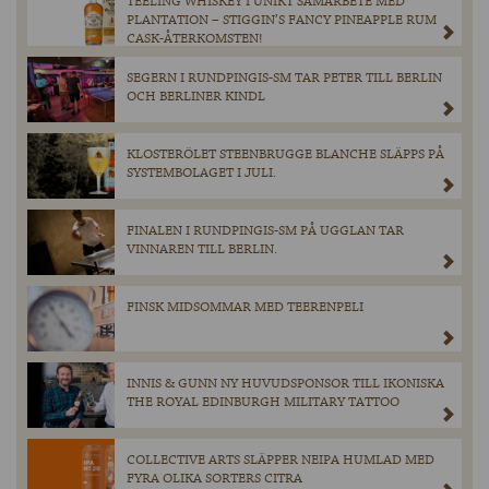
TEELING WHISKEY I UNIKT SAMARBETE MED
PLANTATION – STIGGIN’S FANCY PINEAPPLE RUM
CASK-ÅTERKOMSTEN!
SEGERN I RUNDPINGIS-SM TAR PETER TILL BERLIN
OCH BERLINER KINDL
KLOSTERÖLET STEENBRUGGE BLANCHE SLÄPPS PÅ
SYSTEMBOLAGET I JULI.
FINALEN I RUNDPINGIS-SM PÅ UGGLAN TAR
VINNAREN TILL BERLIN.
FINSK MIDSOMMAR MED TEERENPELI
INNIS & GUNN NY HUVUDSPONSOR TILL IKONISKA
THE ROYAL EDINBURGH MILITARY TATTOO
COLLECTIVE ARTS SLÄPPER NEIPA HUMLAD MED
FYRA OLIKA SORTERS CITRA