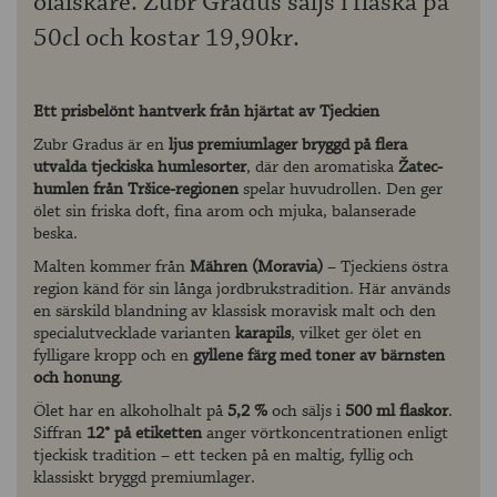
ölälskare. Zubr Gradus säljs i flaska på
50cl och kostar 19,90kr.
Ett prisbelönt hantverk från hjärtat av Tjeckien
Zubr Gradus är en
ljus premiumlager bryggd på flera
utvalda tjeckiska humlesorter
, där den aromatiska
Žatec-
humlen från Tršice-regionen
spelar huvudrollen. Den ger
ölet sin friska doft, fina arom och mjuka, balanserade
beska.
Malten kommer från
Mähren (Moravia)
– Tjeckiens östra
region känd för sin långa jordbrukstradition. Här används
en särskild blandning av klassisk moravisk malt och den
specialutvecklade varianten
karapils
, vilket ger ölet en
fylligare kropp och en
gyllene färg med toner av bärnsten
och honung
.
Ölet har en alkoholhalt på
5,2 %
och säljs i
500 ml flaskor
.
Siffran
12° på etiketten
anger vörtkoncentrationen enligt
tjeckisk tradition – ett tecken på en maltig, fyllig och
klassiskt bryggd premiumlager.