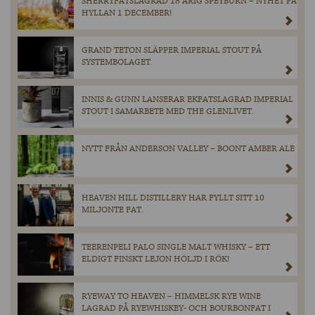
SHERRYFATSLAGRAD 18 ÅRIG SPEYBURN – NYHET PÅ
HYLLAN 1 DECEMBER!
GRAND TETON SLÄPPER IMPERIAL STOUT PÅ
SYSTEMBOLAGET.
INNIS & GUNN LANSERAR EKFATSLAGRAD IMPERIAL
STOUT I SAMARBETE MED THE GLENLIVET.
NYTT FRÅN ANDERSON VALLEY – BOONT AMBER ALE
HEAVEN HILL DISTILLERY HAR FYLLT SITT 10
MILJONTE FAT.
TEERENPELI PALO SINGLE MALT WHISKY – ETT
ELDIGT FINSKT LEJON HÖLJD I RÖK!
RYEWAY TO HEAVEN – HIMMELSK RYE WINE
LAGRAD PÅ RYEWHISKEY- OCH BOURBONFAT I