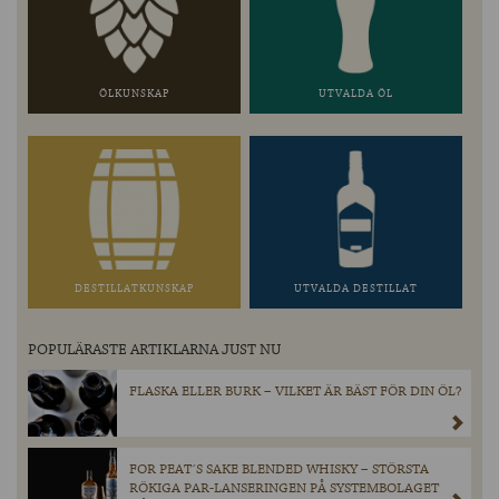
ÖLKUNSKAP
UTVALDA ÖL
DESTILLATKUNSKAP
UTVALDA DESTILLAT
POPULÄRASTE ARTIKLARNA JUST NU
FLASKA ELLER BURK – VILKET ÄR BÄST FÖR DIN ÖL?
FOR PEAT´S SAKE BLENDED WHISKY – STÖRSTA
RÖKIGA PAR-LANSERINGEN PÅ SYSTEMBOLAGET