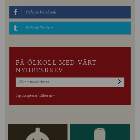
Dela på Facebook
Dela på Twitter
FÅ ÖLKOLL MED VÅRT
NYHETSBREV
Jag accepterar villkoren »