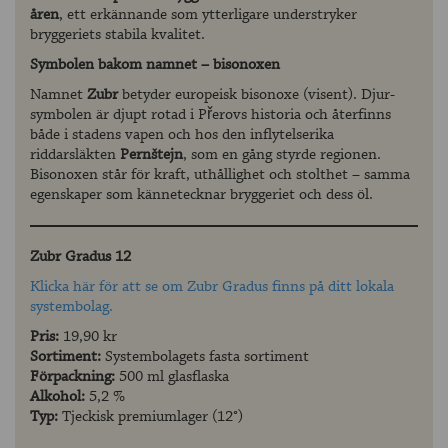
åren
, ett erkännande som ytterligare understryker
bryggeriets stabila kvalitet.
Symbolen bakom namnet – bisonoxen
Namnet
Zubr
betyder europeisk bisonoxe (visent). Djur­
symbolen är djupt rotad i Přerovs historia och återfinns
både i stadens vapen och hos den inflytelserika
riddarsläkten
Pernštejn
, som en gång styrde regionen.
Bisonoxen står för kraft, uthållighet och stolthet – samma
egenskaper som kännetecknar bryggeriet och dess öl.
Zubr Gradus 12
Klicka här för att se om Zubr Gradus finns på ditt lokala
systembolag.
Pris:
19,90 kr
Sortiment:
Systembolagets fasta sortiment
Förpackning:
500 ml glasflaska
Alkohol:
5,2 %
Typ:
Tjeckisk premiumlager (12°)