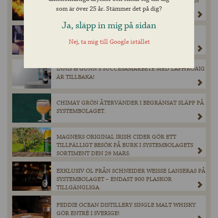
KATASTROFEN SOM FORMADE HEAVEN HILL — EN
som är över 25 år. Stämmer det på dig?
WHISKEYHISTORIA VÄRD ATT MINNAS
Ja, släpp in mig på sidan
PADDINGTONS UTSEDD TILL GÖTEBORGS BÄSTA
Nej, ta mig till Google istället
SPORTBAR
INNIS & GUNN’S SUCCÉSAMARBETE MED LAPHROAIG
ÄR TILLBAKA!
CHIMAY GRÖN ÅTERVÄNDER I BEGRÄNSAT SLÄPP PÅ
SYSTEMBOLAGET.
MAGNERS ORIGINAL IRISH CIDER GÖR ETT
TILLFÄLLIGT BESÖK PÅ BURK I SYSTEMBOLAGETS
SORTIMENT DEN 28 MARS.
EXKLUSIV ÖL FRÅN SCHNEIDER WEISSE LANSERAS PÅ
SYSTEMBOLAGET – ENDAST 900 FLASKOR
TILLGÄNGLIGA.
FEDDIE OCEAN DISTILLERY SINGLE MALT WHISKY
GÖR ENTRÉ I SVERIGE!