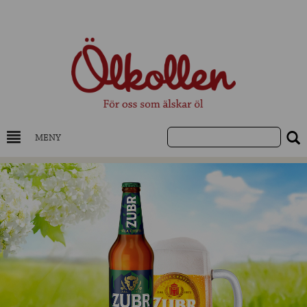
MENY
DRYCKESKUNSKAP
NYHETER
UTVALDA ÖL
UTVALDA CIDER
UTVALDA DESTILLAT