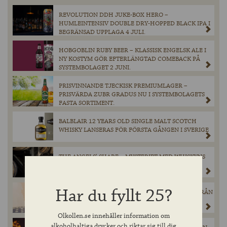
REVOLUTION DDH JUKE-BOX HERO –
HUMLEINTENSIV DOUBLE DRY-HOPPED BLACK IPA I
BEGRÄNSAD UPPLAGA 4 JULI.
HOBGOBLIN RUBY BEER – KLASSISK ENGELSK ALE I
NY KOSTYM GÖR EFTERLÄNGTAD COMEBACK PÅ
SYSTEMBOLAGET 2 JUNI.
PRISVINNANDE TJECKISK PREMIUMLAGER –
PRISVÄRDA ZUBR GRADUS NU I SYSTEMBOLAGETS
FASTA SORTIMENT.
BALBLAIR 12 YEARS OLD SINGLE MALT SCOTCH
WHISKY LANSERAS FÖR FÖRSTA GÅNGEN I SVERIGE
THE ANGELS’ SHARE – MYSTERIET MED WHISKYNS
FÖRSVINNANDE
Har du fyllt 25?
DEN ANDRA WHISKYN I ”THE COASTAL SERIES” FRÅN
SKOTSKA OLD PULTENEY KOMMER TILL
SYSTEMBOLAGETS HYLLOR I MAJ!
Olkollen.se innehåller information om
alkoholhaltiga drycker och riktar sig till dig