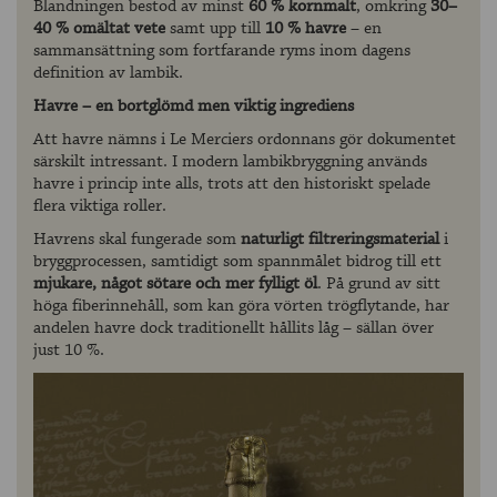
Blandningen bestod av minst
60 % kornmalt
, omkring
30–
40 % omältat vete
samt upp till
10 % havre
– en
sammansättning som fortfarande ryms inom dagens
definition av lambik.
Havre – en bortglömd men viktig ingrediens
Att havre nämns i Le Merciers ordonnans gör dokumentet
särskilt intressant. I modern lambikbryggning används
havre i princip inte alls, trots att den historiskt spelade
flera viktiga roller.
Havrens skal fungerade som
naturligt filtreringsmaterial
i
bryggprocessen, samtidigt som spannmålet bidrog till ett
mjukare, något sötare och mer fylligt öl
. På grund av sitt
höga fiberinnehåll, som kan göra vörten trögflytande, har
andelen havre dock traditionellt hållits låg – sällan över
just 10 %.