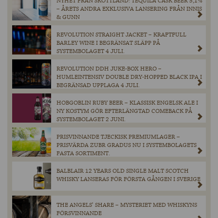
NYHET FRÅN SKOTTLAND: TEQUILA CASK BEER 5,1%
– ÅRETS ANDRA EXKLUSIVA LANSERING FRÅN INNIS
& GUNN
REVOLUTION STRAIGHT JACKET – KRAFTFULL
BARLEY WINE I BEGRÄNSAT SLÄPP PÅ
SYSTEMBOLAGET 4 JULI.
REVOLUTION DDH JUKE-BOX HERO –
HUMLEINTENSIV DOUBLE DRY-HOPPED BLACK IPA I
BEGRÄNSAD UPPLAGA 4 JULI.
HOBGOBLIN RUBY BEER – KLASSISK ENGELSK ALE I
NY KOSTYM GÖR EFTERLÄNGTAD COMEBACK PÅ
SYSTEMBOLAGET 2 JUNI.
PRISVINNANDE TJECKISK PREMIUMLAGER –
PRISVÄRDA ZUBR GRADUS NU I SYSTEMBOLAGETS
FASTA SORTIMENT.
BALBLAIR 12 YEARS OLD SINGLE MALT SCOTCH
WHISKY LANSERAS FÖR FÖRSTA GÅNGEN I SVERIGE
THE ANGELS’ SHARE – MYSTERIET MED WHISKYNS
FÖRSVINNANDE