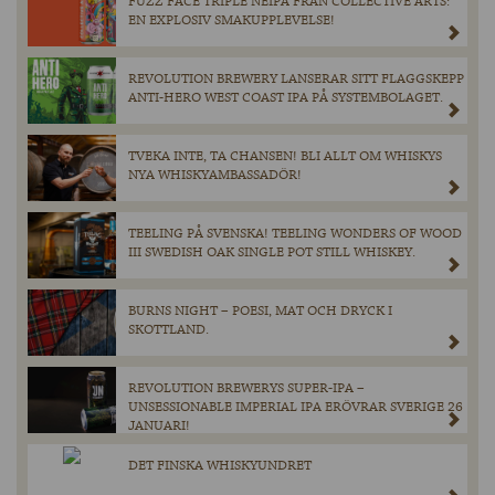
FUZZ FACE TRIPLE NEIPA FRÅN COLLECTIVE ARTS:
EN EXPLOSIV SMAKUPPLEVELSE!
REVOLUTION BREWERY LANSERAR SITT FLAGGSKEPP
ANTI-HERO WEST COAST IPA PÅ SYSTEMBOLAGET.
TVEKA INTE, TA CHANSEN! BLI ALLT OM WHISKYS
NYA WHISKYAMBASSADÖR!
TEELING PÅ SVENSKA! TEELING WONDERS OF WOOD
III SWEDISH OAK SINGLE POT STILL WHISKEY.
BURNS NIGHT – POESI, MAT OCH DRYCK I
SKOTTLAND.
REVOLUTION BREWERYS SUPER-IPA –
UNSESSIONABLE IMPERIAL IPA ERÖVRAR SVERIGE 26
JANUARI!
DET FINSKA WHISKYUNDRET