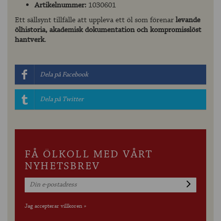
Artikelnummer:
1030601
Ett sällsynt tillfälle att uppleva ett öl som förenar
levande
ölhistoria, akademisk dokumentation och kompromisslöst
hantverk
.
Dela på Facebook
Dela på Twitter
FÅ ÖLKOLL MED VÅRT
NYHETSBREV
Jag accepterar villkoren »