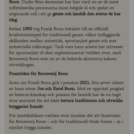
Boon
. Under flera decennier har han varit en av de mest
inflytelserika personerna inom belgisk öl och spelat en
avgörande roll i att ge
geuze och lambik den status de har
idag
.
Redan
1995
tog Frank Boon initiativ till en officiell
kvalitetsstämpel för traditionell geuze, vilket tydliggjorde
skillnaden mellan autentisk, spontanjäst geuze och mer
industriella tolkningar. Tack vare hans arbete har intresset
för spontanjäst öl ökat explosionsartat världen över, med
Brouwerij Boon som en av de ledande aktörerna bakom
utvecklingen.
Framtiden för Brouwerij Boon
Även om Frank Boon gick i pension
2021
, förs arvet vidare
av hans söner
Jos och Karel Boon
. Med en uppväxt präglad
av faderns kunskap och passion för lambik har de nu tagit
över ansvaret för att både
bevara traditionen och utveckla
bryggeriet framåt
.
För lambikälskare världen över innebär det att framtiden
för Brouwerij Boon – och för traditionell Oude Geuze – är i
mycket trygga händer.