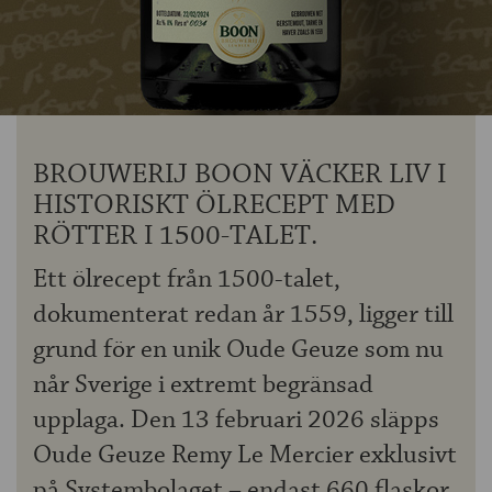
OM ÖLKOLLEN
KONTAKTA OSS
NYHETSBREV
BROUWERIJ BOON VÄCKER LIV I
HISTORISKT ÖLRECEPT MED
RÖTTER I 1500-TALET.
Ett ölrecept från 1500-talet,
dokumenterat redan år 1559, ligger till
grund för en unik Oude Geuze som nu
når Sverige i extremt begränsad
upplaga. Den 13 februari 2026 släpps
Oude Geuze Remy Le Mercier exklusivt
på Systembolaget – endast 660 flaskor