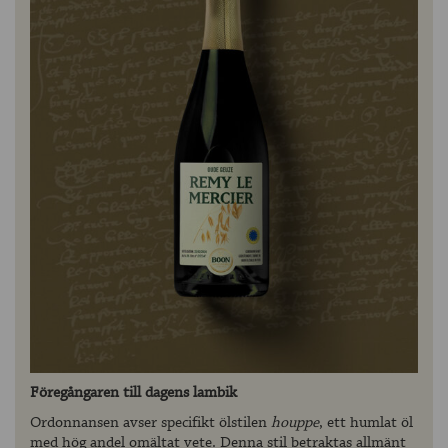
Föregångaren till dagens lambik
Ordonnansen avser specifikt ölstilen
houppe
, ett humlat öl
med hög andel omältat vete. Denna stil betraktas allmänt