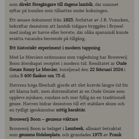
som
direkt föregångare till dagens lambik
, där namnet
syftar på humlen som tillsattes under kokningen.
Ett senare dokument från
1825
, författat av J.B. Vrancken,
bekräftar dessutom att lambik tidigare bryggdes i Bryssel
med inslag av havre eller bovete, där olika spannmål kunde
ersätta varandra beroende på tillgång.
Ett historiskt experiment i modern tappning
Med Le Merciers ordonnans som vägledning har Brouwerij
Boon återskapat receptet i modern tid. Resultatet är
Oude
Geuze Remy Le Mercier
, buteljerad den
22 februari 2024
i
cirka
5 400 flaskor om 75 cl
.
Havrens höga fiberhalt gjorde att ölet krävde längre tid för
att klarna helt, men slutresultatet är en Oude Geuze som
upplevs mjukare, rundare och mer fyllig än en traditionell
geuze. Havren bidrar dessutom till ett stabilare skum och
en tydligt igenkännbar
nötig karaktär
.
Brouwerij Boon – geuzens väktare
Brouwerij Boon är beläget i
Lembeek
, allmänt betraktat
som
geuzens födelseplats
, och grundades
1975
av
Frank