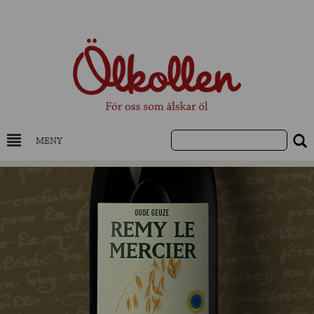
MENY
DRYCKESKUNSKAP
NYHETER
UTVALDA ÖL
UTVALDA CIDER
UTVALDA DESTILLAT