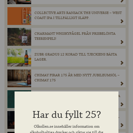
COLLECTIVE ARTS RANSACK THE UNIVERSE – WEST
COAST IPA I TILLFÄLLIGT SLÄPP.
CHARMANT WHISKYFÅGEL FRÅN PRISBELÖNTA
TEERENPELI!
ZUBR GRADUS 12 KORAD TILL TJECKIENS BÄSTA
LAGER.
CHIMAY FIRAR 175 ÅR MED NYTT JUBILEUMSÖL –
CHIMAY 175
CHIMAY GRÖN ÅTERVÄNDER – NU I 75 CL-FLASKA
PÅ SYSTEMBOLAGET.
Har du fyllt 25?
AVENTINUS – VÄRLDENS FÖRSTA STARKA VETEÖL
OCH DEN MODIGA KVINNAN BAKOM LEGENDEN
Olkollen.se innehåller information om
alkoholhaltiga drycker och riktar sig till dig