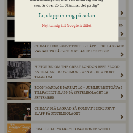
MEKHONG – THAILANDS NATIONALSPRIT NU I
som är över 25 år. Stämmer det på dig?
SYSTEMBOLAGETS BESTÄLLNINGSSORTIMENT
Ja, släpp in mig på sidan
Nej, ta mig till Google istället
CAPTAIN LAWRENCE HOPS WITHOUT BORDERS – EN
KLASSISK WEST COAST IPA
CHIMAY I EXKLUSIVT TRIPPELSLÄPP – TRE LAGRADE
VARIANTER PÅ SYSTEMBOLAGET I OKTOBER.
HISTORIEN OM THE GREAT LONDON BEER FLOOD –
EN TRAGEDI DU FÖRMODLIGEN ALDRIG HÖRT
TALAS OM
BOON MARIAGE PARFAIT 10 – JUBILEUMSUTGÅVA I
TILLFÄLLIGT SLÄPP PÅ SYSTEMBOLAGET 19
SEPTEMBER.
CHIMAY BLÅ LAGRAD PÅ ROMFAT I EXKLUSIVT
SLÄPP PÅ SYSTEMBOLAGET
FIRA ELIJAH CRAIG OLD FASHIONED WEEK I