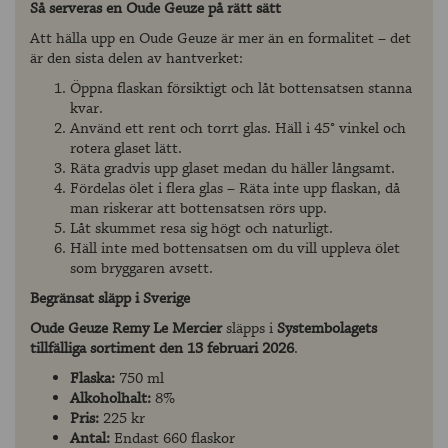
Så serveras en Oude Geuze på rätt sätt
Att hälla upp en Oude Geuze är mer än en formalitet – det
är den sista delen av hantverket:
Öppna flaskan försiktigt och låt bottensatsen stanna
kvar.
Använd ett rent och torrt glas. Häll i 45° vinkel och
rotera glaset lätt.
Räta gradvis upp glaset medan du häller långsamt.
Fördelas ölet i flera glas – Räta inte upp flaskan, då
man riskerar att bottensatsen rörs upp.
Låt skummet resa sig högt och naturligt.
Häll inte med bottensatsen om du vill uppleva ölet
som bryggaren avsett.
Begränsat släpp i Sverige
Oude Geuze Remy Le Mercier
släpps i
Systembolagets
tillfälliga sortiment den 13 februari 2026
.
Flaska:
750 ml
Alkoholhalt:
8%
Pris:
225 kr
Antal:
Endast 660 flaskor