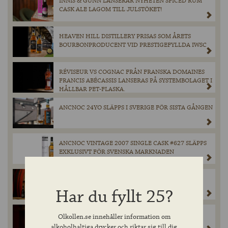
INNIS & GUNN LANSERAR NYHETEN SPICED RUM
CASK ALE LAGOM TILL JULSTÖKET!
HEAVEN HILL DISTILLERY PRISAS SOM ÅRETS
BOURBONPRODUCENT VID PRESTIGEFYLLDA IWSC
RÉVISEUR VS COGNAC FRÅN FRANSKA DOMAINES
FRANCIS ABÉCASSIS LANSERAS PÅ SYSTEMBOLAGET I
HÅLLBAR PET-FLASKA.
ANCNOC 24YO SLÄPPS I SVERIGE FÖR SISTA GÅNGEN
ANCNOC VINTAGE 2007 SINGLE CASK #627 SLÄPPS
EXKLUSIVT FÖR SVENSKA MARKNADEN
BROUWERIJ BOON DOMINERAR GEUZE- OCH
KRIEKKATEGORIERNA PÅ WORLD BEER AWARDS
Har du fyllt 25?
2024.
BOON MILLÉSIME 2023 – EXKLUSIVT SLÄPP PÅ
Olkollen.se innehåller information om
SYSTEMBOLAGET MED VÄRLDENS BÄSTA KRIEK.
alkoholhaltiga drycker och riktar sig till dig