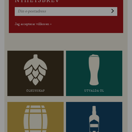
NYHETSBREV
Jag accepterar villkoren »
ÖLKUNSKAP
UTVALDA ÖL