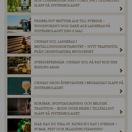
HOP COMMANDER WEST COAST IPA I TILLFÄLLIGT
SLÄPP PÅ SYSTEMBOLAGET.
PRISBELÖNT BRITTISK ALE TILL SVERIGE –
WOODFORDE’S NOG DARK ALE LANSERAS PÅ
SYSTEMBOLAGET DEN 8 MAJ.
CHIMAY GUL LANSERAS I
BESTÄLLNINGSSORTIMENTET – NYTT TRAPPISTÖL
FRÅN LEGENDARISKA BRYGGERIET
SVERIGEPREMIÄR: CHIMAY GUL PÅ FAT HOS THE
BISHOPS ARMS
CHIMAY GRÖN ÅTERVÄNDER I BEGRÄNSAT SLÄPP PÅ
SYSTEMBOLAGET
KÖRSBÄR, SPONTANJÄSNING OCH BELGISK
TRADITION – BOON OUDE KRIEK I TILLFÄLLIGT
SLÄPP PÅ SYSTEMBOLAGET.
HÄR KAN DU FIRA ST. PATRICK’S DAY I SVERIGE –
PUBAR, FEST OCH IRLÄNDSK STÄMNING!