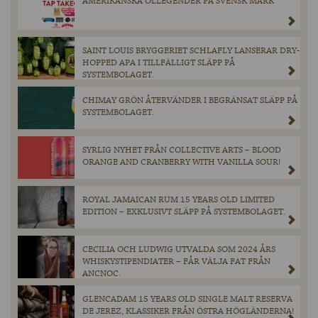
AMERIKANSKA ÖLLEGENDER PÅ SVENSK MARK
SAINT LOUIS BRYGGERIET SCHLAFLY LANSERAR DRY-
HOPPED APA I TILLFÄLLIGT SLÄPP PÅ
SYSTEMBOLAGET.
CHIMAY GRÖN ÅTERVÄNDER I BEGRÄNSAT SLÄPP PÅ
SYSTEMBOLAGET.
SYRLIG NYHET FRÅN COLLECTIVE ARTS – BLOOD
ORANGE AND CRANBERRY WITH VANILLA SOUR!
ROYAL JAMAICAN RUM 15 YEARS OLD LIMITED
EDITION – EXKLUSIVT SLÄPP PÅ SYSTEMBOLAGET.
CECILIA OCH LUDWIG UTVALDA SOM 2024 ÅRS
WHISKYSTIPENDIATER – FÅR VÄLJA FAT FRÅN
ANCNOC.
GLENCADAM 15 YEARS OLD SINGLE MALT RESERVA
DE JEREZ, KLASSIKER FRÅN ÖSTRA HÖGLÄNDERNA!