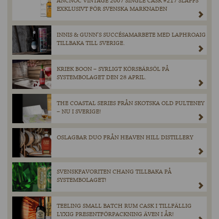
ANCNOC VINTAGE 2007 SINGLE CASK #217 SLÄPPS
EXKLUSIVT FÖR SVENSKA MARKNADEN
INNIS & GUNN’S SUCCÉSAMARBETE MED LAPHROAIG
TILLBAKA TILL SVERIGE.
KRIEK BOON – SYRLIGT KÖRSBÄRSÖL PÅ
SYSTEMBOLAGET DEN 28 APRIL.
THE COASTAL SERIES FRÅN SKOTSKA OLD PULTENEY
– NU I SVERIGE!
OSLAGBAR DUO FRÅN HEAVEN HILL DISTILLERY
SVENSKFAVORITEN CHANG TILLBAKA PÅ
SYSTEMBOLAGET!
TEELING SMALL BATCH RUM CASK I TILLFÄLLIG
LYXIG PRESENTFÖRPACKNING ÄVEN I ÅR!