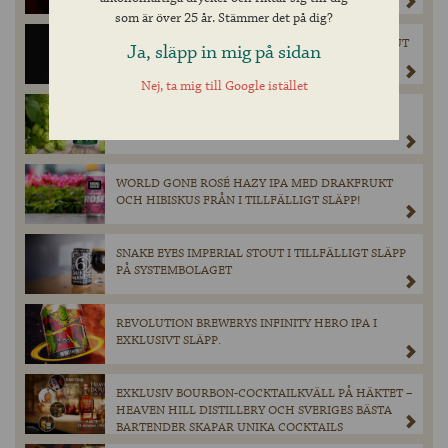
som är över 25 år. Stämmer det på dig?
VANISHING POINT 08 – EXKLUSIV IMPERIAL STOUT
Ja, släpp in mig på sidan
LAGRAD PÅ FAT FRÅN THE GLENLIVET.
Nej, ta mig till Google istället
HOP COMMANDER IPA I TILLFÄLLIGT SLÄPP PÅ
SYSTEMBOLAGET.
WORLD GONE ROSÉ HAZY IPA MED DRAKFRUKT
OCH HIBISKUS FRÅN I TILLFÄLLIGT SLÄPP!
SNAKE EYES IMPERIAL STOUT I TILLFÄLLIGT SLÄPP
PÅ SYSTEMBOLAGET
REVOLUTION BREWERYS INFINITY HERO IPA I
EXKLUSIVT SLÄPP.
EXKLUSIV BOURBON-COCKTAILKVÄLL PÅ HÄKTET –
HEAVEN HILL DISTILLERY OCH SVERIGES BÄSTA
BARTENDER SKAPAR UNIKA COCKTAILS