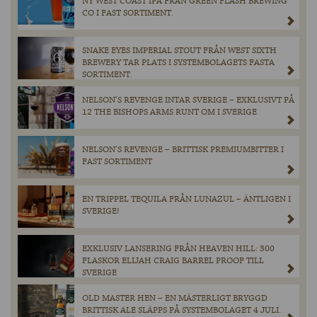
NY WEST COAST IPA FRÅN GREEN FLASH BREWING
CO I FAST SORTIMENT.
SNAKE EYES IMPERIAL STOUT FRÅN WEST SIXTH
BREWERY TAR PLATS I SYSTEMBOLAGETS FASTA
SORTIMENT.
NELSON’S REVENGE INTAR SVERIGE – EXKLUSIVT PÅ
12 THE BISHOPS ARMS RUNT OM I SVERIGE
NELSON’S REVENGE – BRITTISK PREMIUMBITTER I
FAST SORTIMENT
EN TRIPPEL TEQUILA FRÅN LUNAZUL – ÄNTLIGEN I
SVERIGE!
EXKLUSIV LANSERING FRÅN HEAVEN HILL: 300
FLASKOR ELIJAH CRAIG BARREL PROOF TILL
SVERIGE
OLD MASTER HEN – EN MÄSTERLIGT BRYGGD
BRITTISK ALE SLÄPPS PÅ SYSTEMBOLAGET 4 JULI.