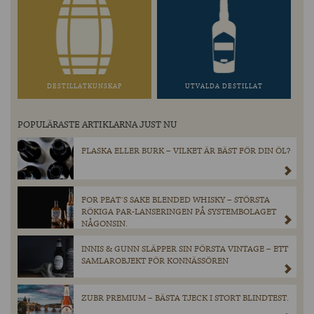
DESTILLATKUNSKAP
UTVALDA DESTILLAT
POPULÄRASTE ARTIKLARNA JUST NU
FLASKA ELLER BURK – VILKET ÄR BÄST FÖR DIN ÖL?
FOR PEAT´S SAKE BLENDED WHISKY – STÖRSTA
RÖKIGA PAR-LANSERINGEN PÅ SYSTEMBOLAGET
NÅGONSIN.
INNIS & GUNN SLÄPPER SIN FÖRSTA VINTAGE – ETT
SAMLAROBJEKT FÖR KONNÄSSÖREN
ZUBR PREMIUM – BÄSTA TJECK I STORT BLINDTEST.