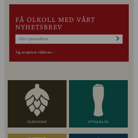
FÅ ÖLKOLL MED VÅRT
NYHETSBREV
Jag accepterar villkoren »
ÖLKUNSKAP
UTVALDA ÖL