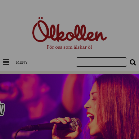
MENY
DRYCKESKUNSKAP
NYHETER
UTVALDA ÖL
UTVALDA CIDER
UTVALDA DESTILLAT