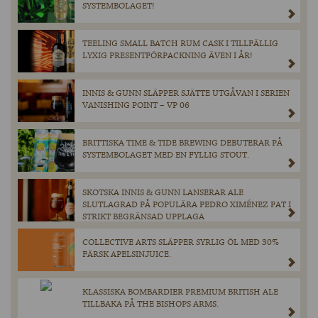
SYSTEMBOLAGET!
TEELING SMALL BATCH RUM CASK I TILLFÄLLIG
LYXIG PRESENTFÖRPACKNING ÄVEN I ÅR!
INNIS & GUNN SLÄPPER SJÄTTE UTGÅVAN I SERIEN
VANISHING POINT – VP 06
BRITTISKA TIME & TIDE BREWING DEBUTERAR PÅ
SYSTEMBOLAGET MED EN FYLLIG STOUT.
SKOTSKA INNIS & GUNN LANSERAR ALE
SLUTLAGRAD PÅ POPULÄRA PEDRO XIMÉNEZ FAT I
STRIKT BEGRÄNSAD UPPLAGA
COLLECTIVE ARTS SLÄPPER SYRLIG ÖL MED 30%
FÄRSK APELSINJUICE.
KLASSISKA BOMBARDIER PREMIUM BRITISH ALE
TILLBAKA PÅ THE BISHOPS ARMS.