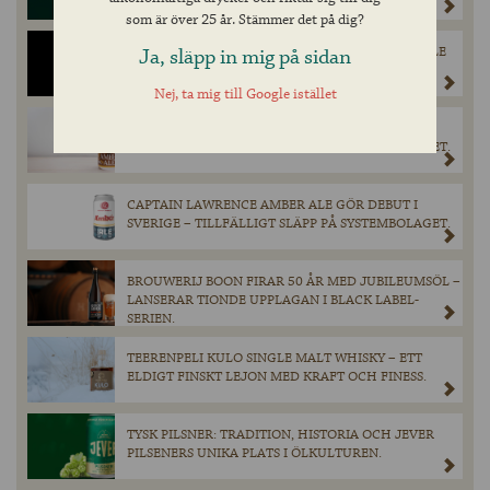
som är över 25 år. Stämmer det på dig?
Ja, släpp in mig på sidan
EXKLUSIV LANSERING: SULLIVAN’S BLACK MARBLE
STOUT PÅ SYSTEMBOLAGET I FEBRUARI
Nej, ta mig till Google istället
WEST SIXTH BREWERY LANSERAR AMBER ALE I
SVERIGE – TILLFÄLLIGT SLÄPP PÅ SYSTEMBOLAGET.
CAPTAIN LAWRENCE AMBER ALE GÖR DEBUT I
SVERIGE – TILLFÄLLIGT SLÄPP PÅ SYSTEMBOLAGET.
BROUWERIJ BOON FIRAR 50 ÅR MED JUBILEUMSÖL –
LANSERAR TIONDE UPPLAGAN I BLACK LABEL-
SERIEN.
TEERENPELI KULO SINGLE MALT WHISKY – ETT
ELDIGT FINSKT LEJON MED KRAFT OCH FINESS.
TYSK PILSNER: TRADITION, HISTORIA OCH JEVER
PILSENERS UNIKA PLATS I ÖLKULTUREN.