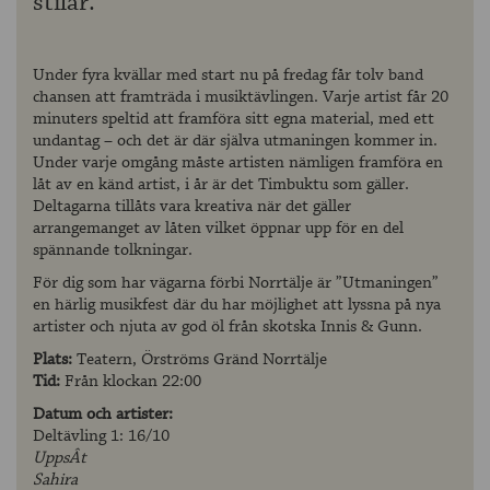
stilar.
Under fyra kvällar med start nu på fredag får tolv band
chansen att framträda i musiktävlingen. Varje artist får 20
minuters speltid att framföra sitt egna material, med ett
undantag – och det är där själva utmaningen kommer in.
Under varje omgång måste artisten nämligen framföra en
låt av en känd artist, i år är det Timbuktu som gäller.
Deltagarna tillåts vara kreativa när det gäller
arrangemanget av låten vilket öppnar upp för en del
spännande tolkningar.
För dig som har vägarna förbi Norrtälje är ”Utmaningen”
en härlig musikfest där du har möjlighet att lyssna på nya
artister och njuta av god öl från skotska Innis & Gunn.
Plats:
Teatern, Örströms Gränd Norrtälje
Tid:
Från klockan 22:00
Datum och artister:
Deltävling 1: 16/10
UppsÂt
Sahira