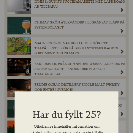
INNIS & GUNN’S SUCCÉSAMARBETE MED LAPHROAIG
ÄR TILLBAKA!
CHIMAY GRÖN ÅTERVÄNDER I BEGRÄNSAT SLÄPP PÅ
SYSTEMBOLAGET.
MAGNERS ORIGINAL IRISH CIDER GÖR ETT
TILLFÄLLIGT BESÖK PÅ BURK I SYSTEMBOLAGETS
SORTIMENT DEN 28 MARS.
EXKLUSIV ÖL FRÅN SCHNEIDER WEISSE LANSERAS PÅ
SYSTEMBOLAGET – ENDAST 900 FLASKOR
TILLGÄNGLIGA.
FEDDIE OCEAN DISTILLERY SINGLE MALT WHISKY
GÖR ENTRÉ I SVERIGE!
FERCULLEN HYLLAS PÅ WORLD WHISKIES AWARDS
Har du fyllt 25?
2025
Olkollen.se innehåller information om
CINCINNATIBRYGGERI SLÄPPER GULDVINNANDE
HAPPY AMBER PÅ SYSTEMBOLAGET 1 MARS.
alkoholhaltiga drycker och riktar sig till dig