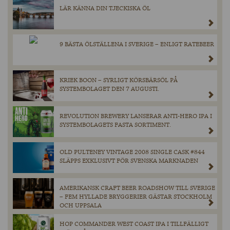
LÄR KÄNNA DIN TJECKISKA ÖL
9 BÄSTA ÖLSTÄLLENA I SVERIGE – ENLIGT RATEBEER
KRIEK BOON – SYRLIGT KÖRSBÄRSÖL PÅ
SYSTEMBOLAGET DEN 7 AUGUSTI.
REVOLUTION BREWERY LANSERAR ANTI-HERO IPA I
SYSTEMBOLAGETS FASTA SORTIMENT.
OLD PULTENEY VINTAGE 2008 SINGLE CASK #844
SLÄPPS EXKLUSIVT FÖR SVENSKA MARKNADEN
AMERIKANSK CRAFT BEER ROADSHOW TILL SVERIGE
– FEM HYLLADE BRYGGERIER GÄSTAR STOCKHOLM
OCH UPPSALA
HOP COMMANDER WEST COAST IPA I TILLFÄLLIGT