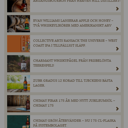
ÅRGÅNGSBOURBON FRÅN HEAVEN HILL DISTILLERY!
EVAN WILLIAMS LANSERAR APPLE OCH HONEY –
TVÅ WHISKEYLIKÖRER MED AMERIKANSKT ARV
COLLECTIVE ARTS RANSACK THE UNIVERSE – WEST
COAST IPA I TILLFÄLLIGT SLÄPP.
CHARMANT WHISKYFÅGEL FRÅN PRISBELÖNTA
TEERENPELI!
ZUBR GRADUS 12 KORAD TILL TJECKIENS BÄSTA
LAGER.
CHIMAY FIRAR 175 ÅR MED NYTT JUBILEUMSÖL –
CHIMAY 175
CHIMAY GRÖN ÅTERVÄNDER – NU I 75 CL-FLASKA
PÅ SYSTEMBOLAGET.