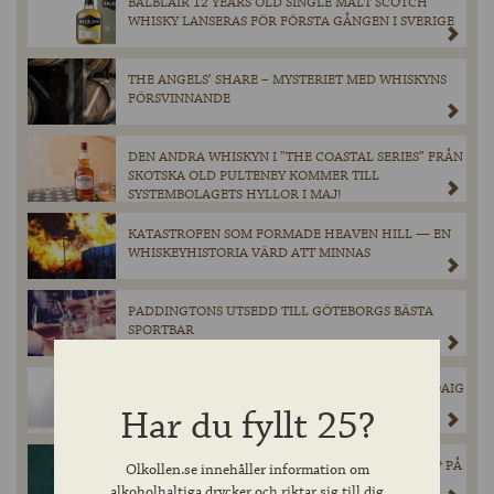
BALBLAIR 12 YEARS OLD SINGLE MALT SCOTCH
WHISKY LANSERAS FÖR FÖRSTA GÅNGEN I SVERIGE
THE ANGELS’ SHARE – MYSTERIET MED WHISKYNS
FÖRSVINNANDE
DEN ANDRA WHISKYN I ”THE COASTAL SERIES” FRÅN
SKOTSKA OLD PULTENEY KOMMER TILL
SYSTEMBOLAGETS HYLLOR I MAJ!
KATASTROFEN SOM FORMADE HEAVEN HILL — EN
WHISKEYHISTORIA VÄRD ATT MINNAS
PADDINGTONS UTSEDD TILL GÖTEBORGS BÄSTA
SPORTBAR
INNIS & GUNN’S SUCCÉSAMARBETE MED LAPHROAIG
ÄR TILLBAKA!
Har du fyllt 25?
CHIMAY GRÖN ÅTERVÄNDER I BEGRÄNSAT SLÄPP PÅ
Olkollen.se innehåller information om
SYSTEMBOLAGET.
alkoholhaltiga drycker och riktar sig till dig