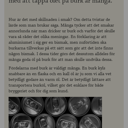
med att tappa ölet på burk är många.
Hur är det med skillnaden i smak? Om detta tvistar de
lärde som man brukar säga. Många tycker att det smakar
annorlunda när man dricker ur burk och varför det skulle
vara så råder det olika meningar. En förklaring är att
aluminiumet i sig ger en bismak, men nuförtiden ska
burkarna tillverkas på ett sätt som gör att det inte finns
någon bismak. I dessa tider görs det dessutom alldeles för
många goda öl på burk för att man skulle undvika dessa.
Fördelarna med burk är väldigt många. En burk kyls
snabbare än en flaska och en kall öl är ju som vi alla vet
betydligt godare än varm öl. Det är betydligt lättare att
transportera burköl, vilket gör det enklare för både
bryggeriet och för dig som kund.