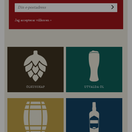
Jag accepterar villkoren »
ÖLKUNSKAP
UTVALDA ÖL