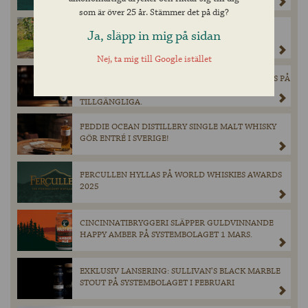
som är över 25 år. Stämmer det på dig?
MAGNERS ORIGINAL IRISH CIDER GÖR ETT
Ja, släpp in mig på sidan
TILLFÄLLIGT BESÖK PÅ BURK I SYSTEMBOLAGETS
SORTIMENT DEN 28 MARS.
Nej, ta mig till Google istället
EXKLUSIV ÖL FRÅN SCHNEIDER WEISSE LANSERAS PÅ
SYSTEMBOLAGET – ENDAST 900 FLASKOR
TILLGÄNGLIGA.
FEDDIE OCEAN DISTILLERY SINGLE MALT WHISKY
GÖR ENTRÉ I SVERIGE!
FERCULLEN HYLLAS PÅ WORLD WHISKIES AWARDS
2025
CINCINNATIBRYGGERI SLÄPPER GULDVINNANDE
HAPPY AMBER PÅ SYSTEMBOLAGET 1 MARS.
EXKLUSIV LANSERING: SULLIVAN’S BLACK MARBLE
STOUT PÅ SYSTEMBOLAGET I FEBRUARI