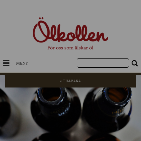
MENY
DRYCKESKUNSKAP
« TILLBAKA
NYHETER
UTVALDA ÖL
UTVALDA CIDER
UTVALDA DESTILLAT