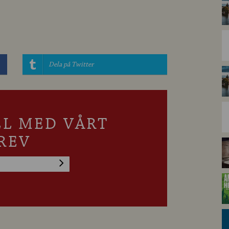
Dela på Twitter
LL MED VÅRT
REV