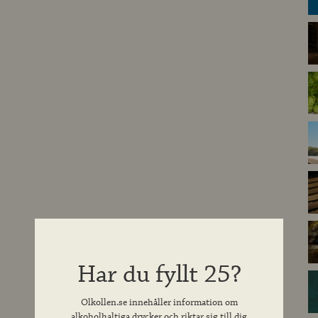
Har du fyllt 25?
Olkollen.se innehåller information om
alkoholhaltiga drycker och riktar sig till dig