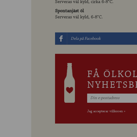
Serveras väl kyld, cirka 6-8°C.
Spontanjäst öl
Serveras väl kyld, 6-8°C.
Dela på Facebook
FÅ ÖLKO
NYHETSB
Jag accepterar villkoren »