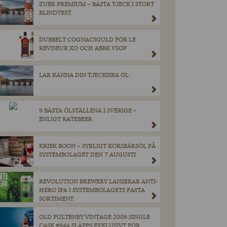
ZUBR PREMIUM – BÄSTA TJECK I STORT
BLINDTEST.
DUBBELT COGNACSGULD FÖR LE
REVISEUR XO OCH ABK6 VSOP
LÄR KÄNNA DIN TJECKISKA ÖL
9 BÄSTA ÖLSTÄLLENA I SVERIGE –
ENLIGT RATEBEER
KRIEK BOON – SYRLIGT KÖRSBÄRSÖL PÅ
SYSTEMBOLAGET DEN 7 AUGUSTI.
REVOLUTION BREWERY LANSERAR ANTI-
HERO IPA I SYSTEMBOLAGETS FASTA
SORTIMENT.
OLD PULTENEY VINTAGE 2008 SINGLE
CASK #844 SLÄPPS EXKLUSIVT FÖR