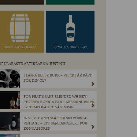
DESTILLATKUNSKAP
UTVALDA DESTILLAT
OPULÄRASTE ARTIKLARNA JUST NU
FLASKA ELLER BURK – VILKET ÄR BÄST
FÖR DIN ÖL?
FOR PEAT´S SAKE BLENDED WHISKY –
STÖRSTA RÖKIGA PAR-LANSERINGEN PÅ
SYSTEMBOLAGET NÅGONSIN.
INNIS & GUNN SLÄPPER SIN FÖRSTA
VINTAGE – ETT SAMLAROBJEKT FÖR
KONNÄSSÖREN