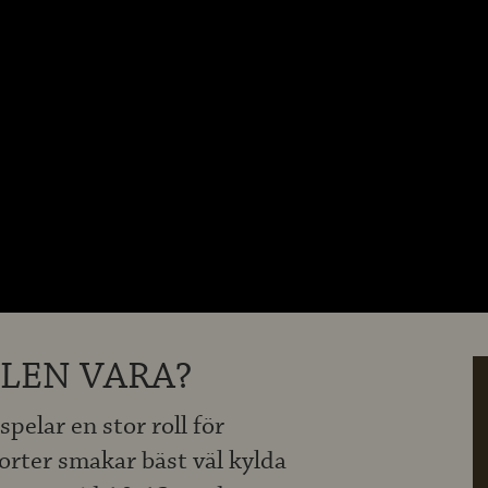
ÖLEN VARA?
pelar en stor roll för
orter smakar bäst väl kylda