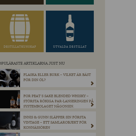
DESTILLATKUNSKAP
UTVALDA DESTILLAT
OPULÄRASTE ARTIKLARNA JUST NU
FLASKA ELLER BURK – VILKET ÄR BÄST
FÖR DIN ÖL?
FOR PEAT´S SAKE BLENDED WHISKY –
STÖRSTA RÖKIGA PAR-LANSERINGEN PÅ
SYSTEMBOLAGET NÅGONSIN.
INNIS & GUNN SLÄPPER SIN FÖRSTA
VINTAGE – ETT SAMLAROBJEKT FÖR
KONNÄSSÖREN