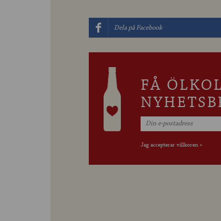
Dela på Facebook
FÅ ÖLKO
NYHETSB
Jag accepterar villkoren »