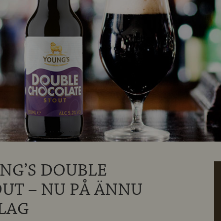
NG’S DOUBLE
UT – NU PÅ ÄNNU
LAG