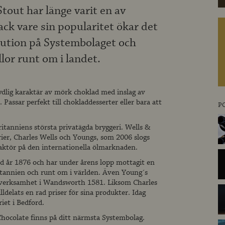
tout har länge varit en av
ack vare sin popularitet ökar det
ibution på Systembolaget och
lor runt om i landet.
dlig karaktär av mörk choklad med inslag av
 Passar perfekt till chokladdesserter eller bara att
P
itanniens största privatägda bryggeri. Wells &
rier, Charles Wells och Youngs, som 2006 slogs
ktör på den internationella ölmarknaden.
rd år 1876 och har under årens lopp mottagit en
ritannien och runt om i världen. Även Young´s
n verksamhet i Wandsworth 1581. Liksom Charles
lldelats en rad priser för sina produkter. Idag
iet i Bedford.
hocolate finns på ditt närmsta Systembolag.