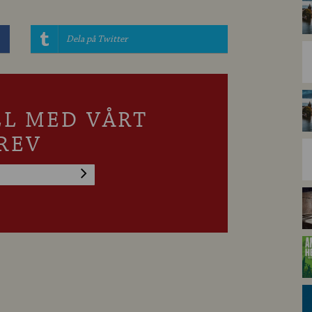
Dela på Twitter
LL MED VÅRT
REV