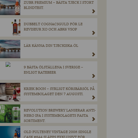
ZUBR PREMIUM – BÄSTA TJECK I STORT
BLINDTEST.
DUBBELT COGNACSGULD FÖR LE
REVISEUR XO OCH ABK6 VSOP
LÄR KÄNNA DIN TJECKISKA ÖL
9 BÄSTA ÖLSTÄLLENA I SVERIGE –
ENLIGT RATEBEER
KRIEK BOON – SYRLIGT KÖRSBÄRSÖL PÅ
SYSTEMBOLAGET DEN 7 AUGUSTI.
REVOLUTION BREWERY LANSERAR ANTI-
HERO IPA I SYSTEMBOLAGETS FASTA
SORTIMENT.
OLD PULTENEY VINTAGE 2008 SINGLE
CASK #844 SLÄPPS EXKLUSIVT FÖR