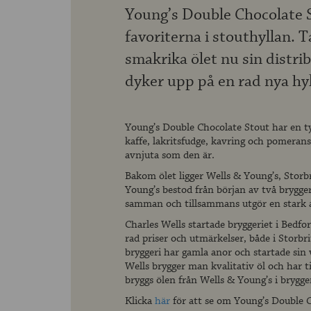
Young’s Double Chocolate S
favoriterna i stouthyllan. T
smakrika ölet nu sin distr
dyker upp på en rad nya hyl
Young’s Double Chocolate Stout har en ty
kaffe, lakritsfudge, kavring och pomerans.
avnjuta som den är.
Bakom ölet ligger Wells & Young’s, Storbr
Young’s bestod från början av två brygge
samman och tillsammans utgör en stark a
Charles Wells startade bryggeriet i Bedfo
rad priser och utmärkelser, både i Storb
bryggeri har gamla anor och startade si
Wells brygger man kvalitativ öl och har ti
bryggs ölen från Wells & Young’s i brygger
Klicka
här
för att se om Young’s Double C