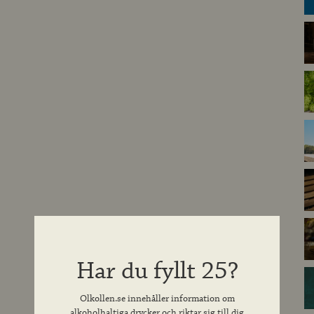
Har du fyllt 25?
Olkollen.se innehåller information om
alkoholhaltiga drycker och riktar sig till dig