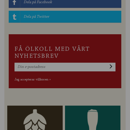
Dela på Facebook
Dela på Twitter
FÅ ÖLKOLL MED VÅRT
NYHETSBREV
Jag accepterar villkoren »