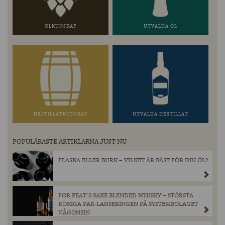
ÖLKUNSKAP
UTVALDA ÖL
DESTILLATKUNSKAP
UTVALDA DESTILLAT
POPULÄRASTE ARTIKLARNA JUST NU
FLASKA ELLER BURK – VILKET ÄR BÄST FÖR DIN ÖL?
FOR PEAT´S SAKE BLENDED WHISKY – STÖRSTA
RÖKIGA PAR-LANSERINGEN PÅ SYSTEMBOLAGET
NÅGONSIN.