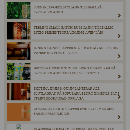
SVENSKFAVORITEN CHANG TILLBAKA PÅ
SYSTEMBOLAGET!
TEELING SMALL BATCH RUM CASK I TILLFÄLLIG
LYXIG PRESENTFÖRPACKNING ÄVEN I ÅR!
INNIS & GUNN SLÄPPER SJÄTTE UTGÅVAN I SERIEN
VANISHING POINT – VP 06
BRITTISKA TIME & TIDE BREWING DEBUTERAR PÅ
SYSTEMBOLAGET MED EN FYLLIG STOUT.
SKOTSKA INNIS & GUNN LANSERAR ALE
SLUTLAGRAD PÅ POPULÄRA PEDRO XIMÉNEZ FAT I
STRIKT BEGRÄNSAD UPPLAGA
COLLECTIVE ARTS SLÄPPER SYRLIG ÖL MED 30%
FÄRSK APELSINJUICE.
KLASSISKA BOMBARDIER PREMIUM BRITISH ALE