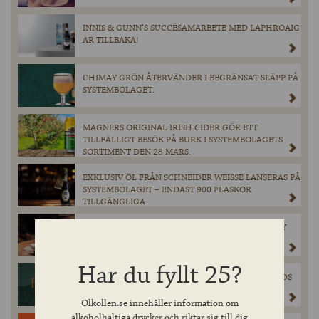
INNIS & GUNN’S SUCCÉSAMARBETE MED LAPHROAIG
ÄR TILLBAKA!
CHIMAY GRÖN ÅTERVÄNDER I BEGRÄNSAT SLÄPP PÅ
SYSTEMBOLAGET.
MAGNERS ORIGINAL IRISH CIDER GÖR ETT
TILLFÄLLIGT BESÖK PÅ BURK I SYSTEMBOLAGETS
SORTIMENT DEN 28 MARS.
EXKLUSIV ÖL FRÅN SCHNEIDER WEISSE LANSERAS PÅ
SYSTEMBOLAGET – ENDAST 900 FLASKOR
TILLGÄNGLIGA.
FEDDIE OCEAN DISTILLERY SINGLE MALT WHISKY
GÖR ENTRÉ I SVERIGE!
Har du fyllt 25?
FERCULLEN HYLLAS PÅ WORLD WHISKIES AWARDS
2025
Olkollen.se innehåller information om
alkoholhaltiga drycker och riktar sig till dig