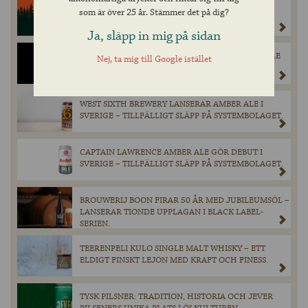
CINCINNATIBRYGGERI SLÄPPER GULDVINNANDE
som är över 25 år. Stämmer det på dig?
HAPPY AMBER PÅ SYSTEMBOLAGET 1 MARS.
Ja, släpp in mig på sidan
EXKLUSIV LANSERING: SULLIVAN’S BLACK MARBLE
Nej, ta mig till Google istället
STOUT PÅ SYSTEMBOLAGET I FEBRUARI
WEST SIXTH BREWERY LANSERAR AMBER ALE I
SVERIGE – TILLFÄLLIGT SLÄPP PÅ SYSTEMBOLAGET.
CAPTAIN LAWRENCE AMBER ALE GÖR DEBUT I
SVERIGE – TILLFÄLLIGT SLÄPP PÅ SYSTEMBOLAGET.
BROUWERIJ BOON FIRAR 50 ÅR MED JUBILEUMSÖL –
LANSERAR TIONDE UPPLAGAN I BLACK LABEL-
SERIEN.
TEERENPELI KULO SINGLE MALT WHISKY – ETT
ELDIGT FINSKT LEJON MED KRAFT OCH FINESS.
TYSK PILSNER: TRADITION, HISTORIA OCH JEVER