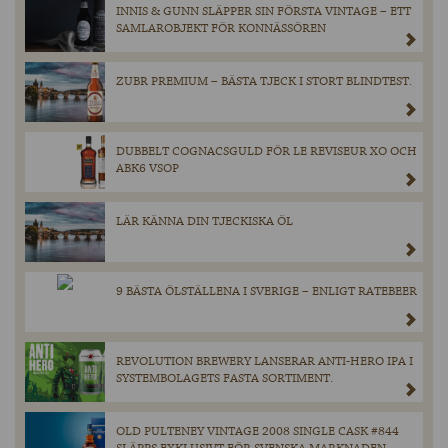
INNIS & GUNN SLÄPPER SIN FÖRSTA VINTAGE – ETT
SAMLAROBJEKT FÖR KONNÄSSÖREN
ZUBR PREMIUM – BÄSTA TJECK I STORT BLINDTEST.
DUBBELT COGNACSGULD FÖR LE REVISEUR XO OCH
ABK6 VSOP
LÄR KÄNNA DIN TJECKISKA ÖL
9 BÄSTA ÖLSTÄLLENA I SVERIGE – ENLIGT RATEBEER
REVOLUTION BREWERY LANSERAR ANTI-HERO IPA I
SYSTEMBOLAGETS FASTA SORTIMENT.
OLD PULTENEY VINTAGE 2008 SINGLE CASK #844