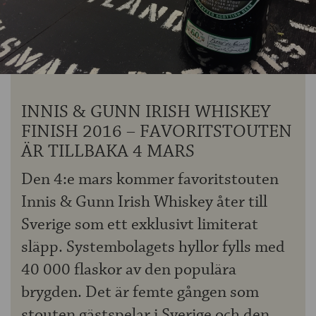
OM ÖLKOLLEN
KONTAKTA OSS
NYHETSBREV
INNIS & GUNN IRISH WHISKEY
FINISH 2016 – FAVORITSTOUTEN
ÄR TILLBAKA 4 MARS
Den 4:e mars kommer favoritstouten
Innis & Gunn Irish Whiskey åter till
Sverige som ett exklusivt limiterat
släpp. Systembolagets hyllor fylls med
40 000 flaskor av den populära
brygden. Det är femte gången som
stouten gästspelar i Sverige och den