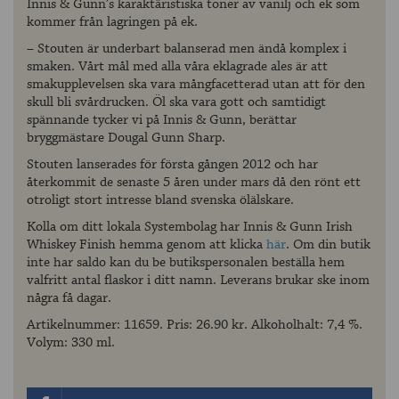
Innis & Gunn’s karaktäristiska toner av vanilj och ek som
kommer från lagringen på ek.
– Stouten är underbart balanserad men ändå komplex i
smaken. Vårt mål med alla våra eklagrade ales är att
smakupplevelsen ska vara mångfacetterad utan att för den
skull bli svårdrucken. Öl ska vara gott och samtidigt
spännande tycker vi på Innis & Gunn, berättar
bryggmästare Dougal Gunn Sharp.
Stouten lanserades för första gången 2012 och har
återkommit de senaste 5 åren under mars då den rönt ett
otroligt stort intresse bland svenska ölälskare.
Kolla om ditt lokala Systembolag har Innis & Gunn Irish
Whiskey Finish hemma genom att klicka
här
. Om din butik
inte har saldo kan du be butikspersonalen beställa hem
valfritt antal flaskor i ditt namn. Leverans brukar ske inom
några få dagar.
Artikelnummer: 11659. Pris: 26.90 kr. Alkoholhalt: 7,4 %.
Volym: 330 ml.