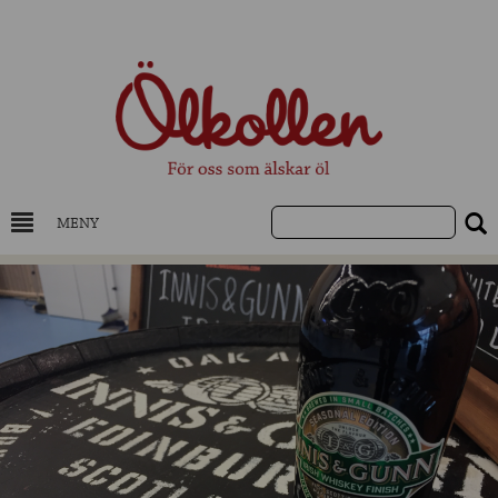
MENY
DRYCKESKUNSKAP
NYHETER
UTVALDA ÖL
UTVALDA CIDER
UTVALDA DESTILLAT