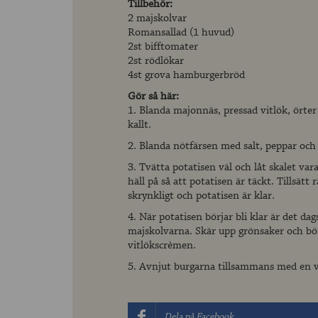
Tillbehör:
2 majskolvar
Romansallad (1 huvud)
2st bifftomater
2st rödlökar
4st grova hamburgerbröd
Gör så här:
1. Blanda majonnäs, pressad vitlök, örter
kallt.
2. Blanda nötfärsen med salt, peppar och v
3. Tvätta potatisen väl och låt skalet va
häll på så att potatisen är täckt. Tillsätt 
skrynkligt och potatisen är klar.
4. När potatisen börjar bli klar är det da
majskolvarna. Skär upp grönsaker och b
vitlökscrèmen.
5. Avnjut burgarna tillsammans med en vä
Dela på Facebook