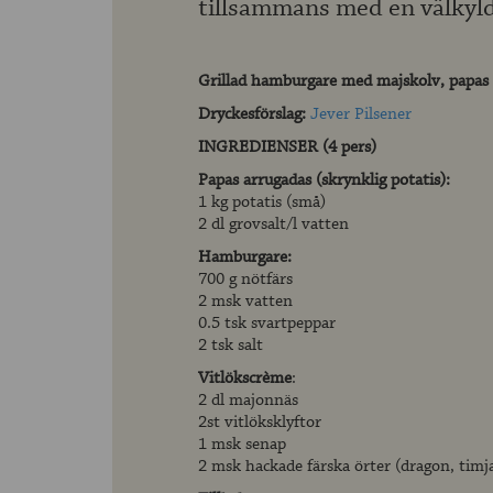
tillsammans med en välkyld
Grillad hamburgare med majskolv, papas a
Dryckesförslag:
Jever Pilsener
INGREDIENSER (4 pers)
Papas arrugadas (skrynklig potatis):
1 kg potatis (små)
2 dl grovsalt/l vatten
Hamburgare:
700 g nötfärs
2 msk vatten
0.5 tsk svartpeppar
2 tsk salt
Vitlökscrème
:
2 dl majonnäs
2st vitlöksklyftor
1 msk senap
2 msk hackade färska örter (dragon, timja