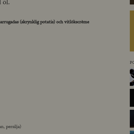
 öl.
rrugadas (skrynklig potatis) och vitlökscrème
P
n, persilja)