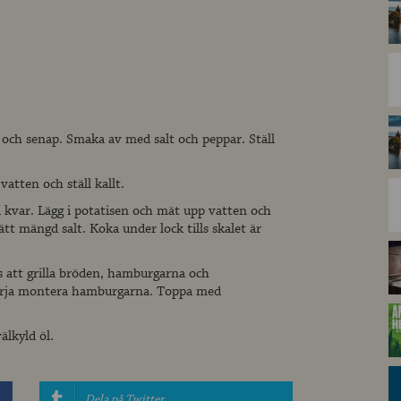
 och senap. Smaka av med salt och peppar. Ställ
atten och ställ kallt.
ra kvar. Lägg i potatisen och mät upp vatten och
rätt mängd salt. Koka under lock tills skalet är
gs att grilla bröden, hamburgarna och
örja montera hamburgarna. Toppa med
lkyld öl.
Dela på Twitter