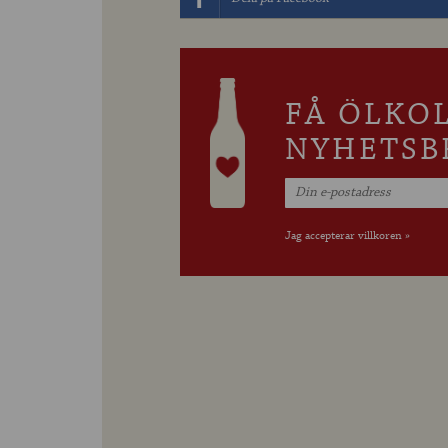
FÅ ÖLKO
NYHETSB
Jag accepterar villkoren »