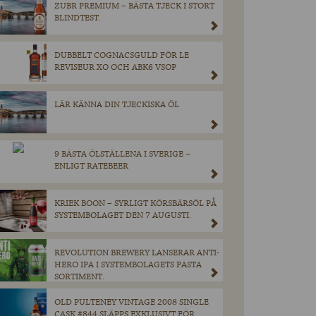
ZUBR PREMIUM – BÄSTA TJECK I STORT
BLINDTEST.
DUBBELT COGNACSGULD FÖR LE
REVISEUR XO OCH ABK6 VSOP
LÄR KÄNNA DIN TJECKISKA ÖL
9 BÄSTA ÖLSTÄLLENA I SVERIGE –
ENLIGT RATEBEER
KRIEK BOON – SYRLIGT KÖRSBÄRSÖL PÅ
SYSTEMBOLAGET DEN 7 AUGUSTI.
REVOLUTION BREWERY LANSERAR ANTI-
HERO IPA I SYSTEMBOLAGETS FASTA
SORTIMENT.
OLD PULTENEY VINTAGE 2008 SINGLE
CASK #844 SLÄPPS EXKLUSIVT FÖR