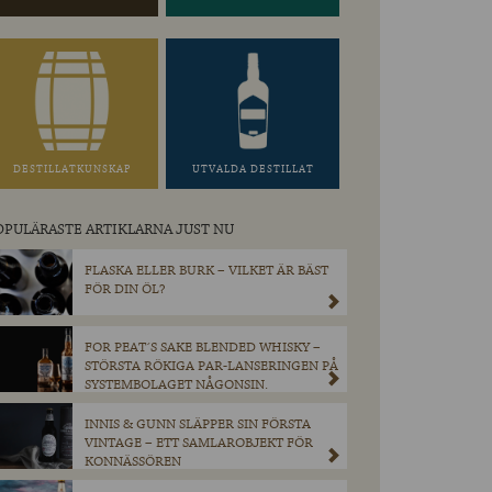
DESTILLATKUNSKAP
UTVALDA DESTILLAT
OPULÄRASTE ARTIKLARNA JUST NU
FLASKA ELLER BURK – VILKET ÄR BÄST
FÖR DIN ÖL?
FOR PEAT´S SAKE BLENDED WHISKY –
STÖRSTA RÖKIGA PAR-LANSERINGEN PÅ
SYSTEMBOLAGET NÅGONSIN.
INNIS & GUNN SLÄPPER SIN FÖRSTA
VINTAGE – ETT SAMLAROBJEKT FÖR
KONNÄSSÖREN