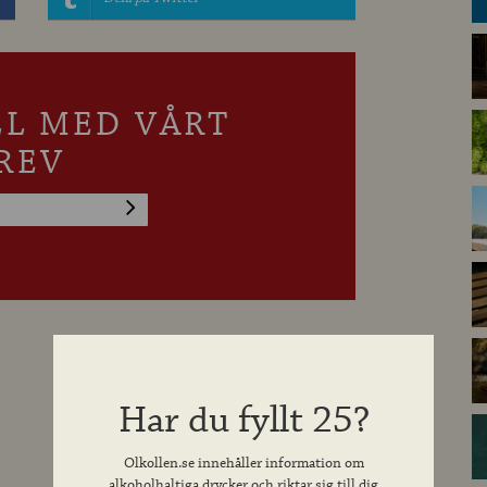
LL MED VÅRT
REV
Har du fyllt 25?
Olkollen.se innehåller information om
alkoholhaltiga drycker och riktar sig till dig