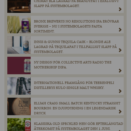
CHIMAY BLÅ LAGRAD PÅ BRANDYFAT I EXKLUSIVT
SLÄPP PÅ SYSTEMBOLAGET.
BRONX BREWERYS NO RESOLUTIONS IPA ERÖVRAR
SVERIGE – NU I SYSTEMBOLAGETS FASTA
SORTIMENT.
INNIS & GUNNS TEQUILA CASK – BLONDE ALE
LAGRAD PÅ TEQUILAFAT I TILLFÄLLIGT SLÄPP PÅ
SYSTEMBOLAGET.
NY DESIGN FÖR COLLECTIVE ARTS RADIO THE
MOTHERSHIP DIPA.
INTERNATIONELL FRAMGÅNG FÖR TEERENPELI
DISTILLERYS KULO SINGLE MALT WHISKY.
ELIJAH CRAIG SMALL BATCH KENTUCKY STRAIGHT
BOURBON: EN DJUPDYKNING I EN LEGENDARISK
DRYCK
KLASSISKA OLD SPECKLED HEN GÖR EFTERLÄNGTAD
ÅTERKOMST PÅ SYSTEMBOLAGET DEN 1 JUNI.