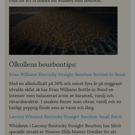
följa för att få märka sin whiskey som bourbon.
Ölkollens bourbontips:
Evan Williams Kentucky Straight Bourbon Bottled-In-Bond
Med en alkoholhalt på 50% och minst fyra år på noggrant
utvalda ekfat så har Evan Williams Bottle-in-Bond en
intensiv men balanserad arom av karamell, vanilj och
råvarukaraktär. I smaken finner man citrus, vanilj och en
härligt pepprig finish som är varm och lång.
Larceny Wheated Kentucky Straight Bourbon Small Batch
Whiskeyn i Larceny Kentucky Straight Bourbon har blivit
speciellt utvald av Heaven Hills Master Distiller för att