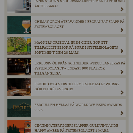
INNIS & GUNN’S SUCCÉSAMARBETE MED LAPHROAIG
ÄR TILLBAKA!
CHIMAY GRÖN ÅTERVÄNDER I BEGRÄNSAT SLÄPP PÅ
SYSTEMBOLAGET.
MAGNERS ORIGINAL IRISH CIDER GÖR ETT
TILLFÄLLIGT BESÖK PÅ BURK I SYSTEMBOLAGETS
SORTIMENT DEN 28 MARS.
EXKLUSIV ÖL FRÅN SCHNEIDER WEISSE LANSERAS PÅ
SYSTEMBOLAGET – ENDAST 900 FLASKOR
TILLGÄNGLIGA.
FEDDIE OCEAN DISTILLERY SINGLE MALT WHISKY
GÖR ENTRÉ I SVERIGE!
FERCULLEN HYLLAS PÅ WORLD WHISKIES AWARDS
2025
CINCINNATIBRYGGERI SLÄPPER GULDVINNANDE
HAPPY AMBER PÅ SYSTEMBOLAGET 1 MARS.