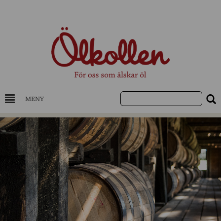
MENY
DRYCKESKUNSKAP
NYHETER
UTVALDA ÖL
UTVALDA CIDER
UTVALDA DESTILLAT