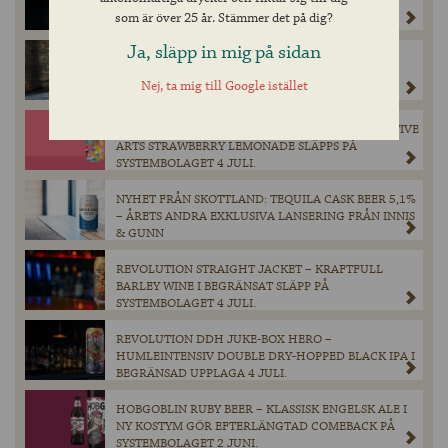
FLASKOR ELIJAH CRAIG BARREL PROOF TILL
som är över 25 år. Stämmer det på dig?
SVERIGE
Ja, släpp in mig på sidan
OLD MASTER HEN – EN MÄSTERLIGT BRYGGD
BRITTISK ALE SLÄPPS PÅ SYSTEMBOLAGET 4 JULI.
Nej, ta mig till Google istället
NY SMAKEXPLOSION TILL SOMMAREN – COLLECTIVE
ARTS STRAWBERRY LEMONADE SLÄPPS PÅ
SYSTEMBOLAGET 4 JULI.
NYHET FRÅN SKOTTLAND: TEQUILA CASK BEER 5,1%
– ÅRETS ANDRA EXKLUSIVA LANSERING FRÅN INNIS
& GUNN
REVOLUTION STRAIGHT JACKET – KRAFTFULL
BARLEY WINE I BEGRÄNSAT SLÄPP PÅ
SYSTEMBOLAGET 4 JULI.
REVOLUTION DDH JUKE-BOX HERO –
HUMLEINTENSIV DOUBLE DRY-HOPPED BLACK IPA I
BEGRÄNSAD UPPLAGA 4 JULI.
HOBGOBLIN RUBY BEER – KLASSISK ENGELSK ALE I
NY KOSTYM GÖR EFTERLÄNGTAD COMEBACK PÅ
SYSTEMBOLAGET 2 JUNI.