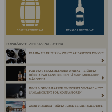
DESTILLATKUNSKAP
UTVALDA DESTILLAT
POPULÄRASTE ARTIKLARNA JUST NU
FLASKA ELLER BURK – VILKET ÄR BÄST FÖR DIN ÖL?
FOR PEAT´S SAKE BLENDED WHISKY – STÖRSTA
RÖKIGA PAR-LANSERINGEN PÅ SYSTEMBOLAGET
NÅGONSIN.
INNIS & GUNN SLÄPPER SIN FÖRSTA VINTAGE – ETT
SAMLAROBJEKT FÖR KONNÄSSÖREN
ZUBR PREMIUM – BÄSTA TJECK I STORT BLINDTEST.