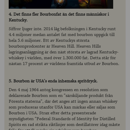
4. Det finns fler Bourbonfat än det finns människor i
Kentucky.
Siffror ljuger inte. 2014 låg befolkningen i Kentucky runt
4.4 miljoner medan antalet fat med bourbon uppgick till
hela 5.6 miljoner. Ett av Kentuckys största
bourbonprodcenter är Heaven Hill. Heaven Hills
lagringsanläggning är den näst största av lagrad Kentucky-
whiskey i världen, med över 1.300.000 fat. Detta står för
nästan 17 procent av världens framtida utbud av Bourbon.
5. Bourbon är USA’s enda inhemska spritdryck.
Den 4 maj 1964 antog kongressen en resolution som
deklarerade Bourbon som en ”särskiljande produkt från
Förenta staterna”, där det anges att ingen annan whiskey
som produceras utanför USA kan märkas eller säljas som
Bourbon i USA. Strax efter detta presenterade
myndigheten ”Federal Standards of Identity for Distilled
Spirits en rad strikta riktlinjer som destillatörer idag måste