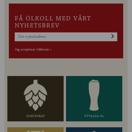
FÅ ÖLKOLL MED VÅRT
NYHETSBREV
Jag accepterar villkoren »
ÖLKUNSKAP
UTVALDA ÖL