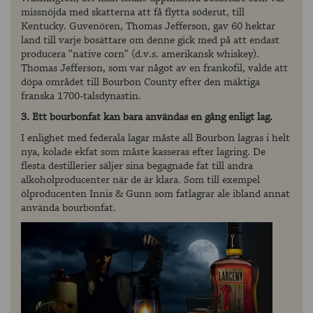
missnöjda med skatterna att få flytta söderut, till
Kentucky. Guvenören, Thomas Jefferson, gav 60 hektar
land till varje bosättare om denne gick med på att endast
producera ”native corn” (d.v.s. amerikansk whiskey).
Thomas Jefferson, som var något av en frankofil, valde att
döpa området till Bourbon County efter den mäktiga
franska 1700-talsdynastin.
3. Ett bourbonfat kan bara användas en gång enligt lag.
I enlighet med federala lagar måste all Bourbon lagras i helt
nya, kolade ekfat som måste kasseras efter lagring. De
flesta destillerier säljer sina begagnade fat till andra
alkoholproducenter när de är klara. Som till exempel
ölproducenten Innis & Gunn som fatlagrar ale ibland annat
använda bourbonfat.