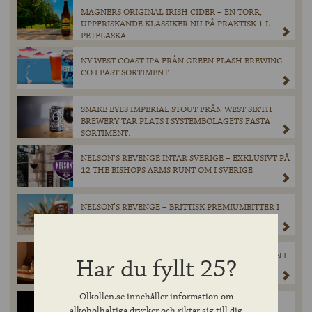
MAGNERS ORIGINAL IRISH CIDER – EN TORR,
UPPFRISKANDE KLASSIKER NU PÅ PRAKTISK 1 L
PETFLASKA.
NY WEST COAST IPA FRÅN GREEN FLASH BREWING
CO I FAST SORTIMENT.
SNAKE EYES IMPERIAL STOUT FRÅN WEST SIXTH
BREWERY TAR PLATS I SYSTEMBOLAGETS FASTA
SORTIMENT.
NELSON’S REVENGE INTAR SVERIGE – EXKLUSIVT PÅ
12 THE BISHOPS ARMS RUNT OM I SVERIGE
NELSON’S REVENGE – BRITTISK PREMIUMBITTER I
FAST SORTIMENT
EN TRIPPEL TEQUILA FRÅN LUNAZUL – ÄNTLIGEN I
Har du fyllt 25?
SVERIGE!
Olkollen.se innehåller information om
EXKLUSIV LANSERING FRÅN HEAVEN HILL: 300
alkoholhaltiga drycker och riktar sig till dig