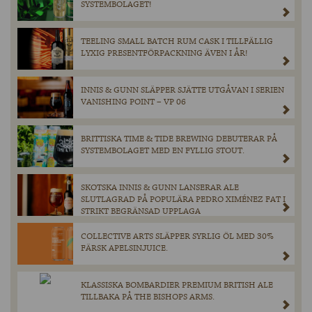
SYSTEMBOLAGET!
TEELING SMALL BATCH RUM CASK I TILLFÄLLIG
LYXIG PRESENTFÖRPACKNING ÄVEN I ÅR!
INNIS & GUNN SLÄPPER SJÄTTE UTGÅVAN I SERIEN
VANISHING POINT – VP 06
BRITTISKA TIME & TIDE BREWING DEBUTERAR PÅ
SYSTEMBOLAGET MED EN FYLLIG STOUT.
SKOTSKA INNIS & GUNN LANSERAR ALE
SLUTLAGRAD PÅ POPULÄRA PEDRO XIMÉNEZ FAT I
STRIKT BEGRÄNSAD UPPLAGA
COLLECTIVE ARTS SLÄPPER SYRLIG ÖL MED 30%
FÄRSK APELSINJUICE.
KLASSISKA BOMBARDIER PREMIUM BRITISH ALE
TILLBAKA PÅ THE BISHOPS ARMS.