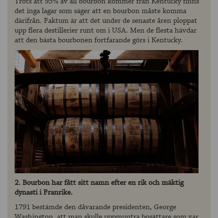
Trots att 95% av all bourbon kommer från Kentucky finns
det inga lagar som säger att en bourbon måste komma
därifrån. Faktum är att det under de senaste åren ploppat
upp flera destillerier runt om i USA. Men de flesta hävdar
att den bästa bourbonen fortfarande görs i Kentucky.
2. Bourbon har fått sitt namn efter en rik och mäktig
dynasti i Franrike.
1791 bestämde den dåvarande presidenten, George
Washington, att man skulle uppmuntra bosättare som var