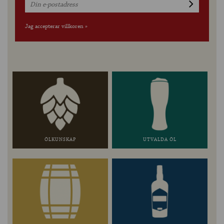
Jag accepterar villkoren »
ÖLKUNSKAP
UTVALDA ÖL