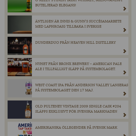
O´KELLY´S FINEST IRISH WHISKEY, MILJÖVÄNLIGT
BUTELJERAD ELEGANS!
ÄNTLIGEN ÄR INNIS & GUNN’S SUCCÉSAMARBETE
MED LAPHROAIG TILLBAKA I SVERIGE
DUNDERDUO FRÅN HEAVEN HILL DISTILLERY
NYHET FRÅN BRONX BREWERY – AMERICAN PALE
ALE I TILLFÄLLIGT SLÄPP PÅ SYSTEMBOLAGET.
WEST COAST IPA FRÅN ANDERSON VALLEY LANSERAS
PÅ SYSTEMBOLAGET DEN 17 MAJ.
OLD PULTENEY VINTAGE 2009 SINGLE CASK #204
SLÄPPS EXKLUSIVT FÖR SVENSKA MARKNADEN
AMERIKANSKA ÖLLEGENDER PÅ SVENSK MARK