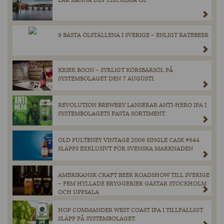
LÄR KÄNNA DIN TJECKISKA ÖL
9 BÄSTA ÖLSTÄLLENA I SVERIGE – ENLIGT RATEBEER
KRIEK BOON – SYRLIGT KÖRSBÄRSÖL PÅ
SYSTEMBOLAGET DEN 7 AUGUSTI.
REVOLUTION BREWERY LANSERAR ANTI-HERO IPA I
SYSTEMBOLAGETS FASTA SORTIMENT.
OLD PULTENEY VINTAGE 2008 SINGLE CASK #844
SLÄPPS EXKLUSIVT FÖR SVENSKA MARKNADEN
AMERIKANSK CRAFT BEER ROADSHOW TILL SVERIGE
– FEM HYLLADE BRYGGERIER GÄSTAR STOCKHOLM
OCH UPPSALA
HOP COMMANDER WEST COAST IPA I TILLFÄLLIGT
SLÄPP PÅ SYSTEMBOLAGET.