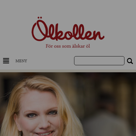
MENY
DRYCKESKUNSKAP
NYHETER
UTVALDA ÖL
UTVALDA CIDER
UTVALDA DESTILLAT