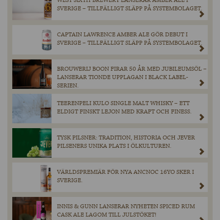
WEST SIXTH BREWERY LANSERAR AMBER ALE I
SVERIGE – TILLFÄLLIGT SLÄPP PÅ SYSTEMBOLAGET.
CAPTAIN LAWRENCE AMBER ALE GÖR DEBUT I
SVERIGE – TILLFÄLLIGT SLÄPP PÅ SYSTEMBOLAGET.
BROUWERIJ BOON FIRAR 50 ÅR MED JUBILEUMSÖL –
LANSERAR TIONDE UPPLAGAN I BLACK LABEL-
SERIEN.
TEERENPELI KULO SINGLE MALT WHISKY – ETT
ELDIGT FINSKT LEJON MED KRAFT OCH FINESS.
TYSK PILSNER: TRADITION, HISTORIA OCH JEVER
PILSENERS UNIKA PLATS I ÖLKULTUREN.
VÄRLDSPREMIÄR FÖR NYA ANCNOC 16YO SKER I
SVERIGE.
INNIS & GUNN LANSERAR NYHETEN SPICED RUM
CASK ALE LAGOM TILL JULSTÖKET!