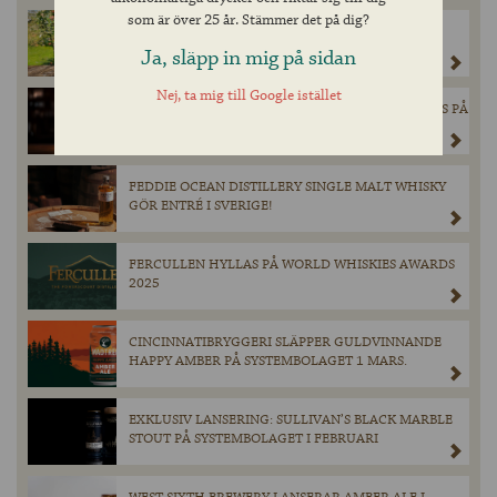
som är över 25 år. Stämmer det på dig?
MAGNERS ORIGINAL IRISH CIDER GÖR ETT
TILLFÄLLIGT BESÖK PÅ BURK I SYSTEMBOLAGETS
Ja, släpp in mig på sidan
SORTIMENT DEN 28 MARS.
Nej, ta mig till Google istället
EXKLUSIV ÖL FRÅN SCHNEIDER WEISSE LANSERAS PÅ
SYSTEMBOLAGET – ENDAST 900 FLASKOR
TILLGÄNGLIGA.
FEDDIE OCEAN DISTILLERY SINGLE MALT WHISKY
GÖR ENTRÉ I SVERIGE!
FERCULLEN HYLLAS PÅ WORLD WHISKIES AWARDS
2025
CINCINNATIBRYGGERI SLÄPPER GULDVINNANDE
HAPPY AMBER PÅ SYSTEMBOLAGET 1 MARS.
EXKLUSIV LANSERING: SULLIVAN’S BLACK MARBLE
STOUT PÅ SYSTEMBOLAGET I FEBRUARI