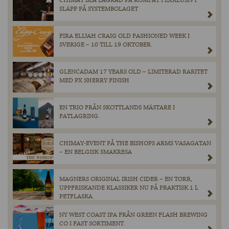
CHIMAY BLÅ LAGRAD PÅ ROMFAT I EXKLUSIVT
SLÄPP PÅ SYSTEMBOLAGET
FIRA ELIJAH CRAIG OLD FASHIONED WEEK I
SVERIGE – 10 TILL 19 OKTOBER.
GLENCADAM 17 YEARS OLD – LIMITERAD RARITET
MED PX SHERRY FINISH
EN TRIO FRÅN SKOTTLANDS MÄSTARE I
FATLAGRING.
CHIMAY-EVENT PÅ THE BISHOPS ARMS VASAGATAN
– EN BELGISK SMAKRESA
MAGNERS ORIGINAL IRISH CIDER – EN TORR,
UPPFRISKANDE KLASSIKER NU PÅ PRAKTISK 1 L
PETFLASKA.
NY WEST COAST IPA FRÅN GREEN FLASH BREWING
CO I FAST SORTIMENT.