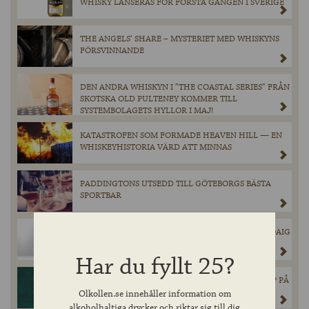
WHISKY LANSERAS FÖR FÖRSTA GÅNGEN I SVERIGE
THE ANGELS’ SHARE – MYSTERIET MED WHISKYNS
FÖRSVINNANDE
DEN ANDRA WHISKYN I ”THE COASTAL SERIES” FRÅN
SKOTSKA OLD PULTENEY KOMMER TILL
SYSTEMBOLAGETS HYLLOR I MAJ!
KATASTROFEN SOM FORMADE HEAVEN HILL — EN
WHISKEYHISTORIA VÄRD ATT MINNAS
PADDINGTONS UTSEDD TILL GÖTEBORGS BÄSTA
SPORTBAR
INNIS & GUNN’S SUCCÉSAMARBETE MED LAPHROAIG
ÄR TILLBAKA!
Har du fyllt 25?
CHIMAY GRÖN ÅTERVÄNDER I BEGRÄNSAT SLÄPP PÅ
SYSTEMBOLAGET.
Olkollen.se innehåller information om
alkoholhaltiga drycker och riktar sig till dig