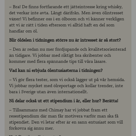
– Bra! De finns fortfarande ett jätteintresse kring whisky,
det verkar inte avta. Långt därifrån. Men även ölintresset
växer! Vi befinner oss i en ölboom och vi känner verkligen
att vi är rätt i tiden eftersom vi alltid haft en del som
handlar om öl.
Blir öldelen i tidningen större nu är intresset är så stort?
– Den är redan nu mer fördjupande och kvalitetsorienterad
än tidigare. Vi jobbar med riktigt bra skribenter och
kommer med flera spännande tips till våra läsare.
Vad kan ni erbjuda ölentusiasterna i tidningen?
– Vi gör flera tester, som vi också lägger ut på vår hemsida.
Vi jobbar mycket med ölreportage och kollar trender, inte
bara i Sverige utan även internationellt.
Ni delar också ut ett stipendium i år, eller hur? Berätta!
– Tillsammans med Chimay har vi jobbat fram ett
resestipendium där man får motivera varför man ska få
stipendiet. Den vi letar efter är en sann entusiast som vill
förkovra sig ännu mer.