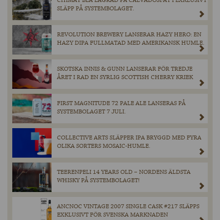
CHIMAY BLÅ LAGRAD PÅ CALVADOSFAT I EXKLUSIVT
SLÄPP PÅ SYSTEMBOLAGET.
REVOLUTION BREWERY LANSERAR HAZY HERO: EN
HAZY DIPA FULLMATAD MED AMERIKANSK HUMLE.
SKOTSKA INNIS & GUNN LANSERAR FÖR TREDJE
ÅRET I RAD EN SYRLIG SCOTTISH CHERRY KRIEK
FIRST MAGNITUDE 72 PALE ALE LANSERAS PÅ
SYSTEMBOLAGET 7 JULI.
COLLECTIVE ARTS SLÄPPER IPA BRYGGD MED FYRA
OLIKA SORTERS MOSAIC-HUMLE.
TEERENPELI 14 YEARS OLD – NORDENS ÄLDSTA
WHISKY PÅ SYSTEMBOLAGET!
ANCNOC VINTAGE 2007 SINGLE CASK #217 SLÄPPS
EXKLUSIVT FÖR SVENSKA MARKNADEN